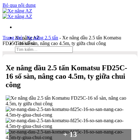
Bỏ qua nội dung
Trang chủ
Xe nâng AZ
-
Xe nâng 2.5 tấn
-
Xe nâng dầu 2.5 tấn Komatsu
FD25C-16 số sàn, nâng cao 4.5m, ty giữa chui công
Tìm kiếm:
Duy Hòa
Xe nâng dầu 2.5 tấn Komatsu FD25C-
0903 333 581
16 số sàn, nâng cao 4.5m, ty giữa chui
Kinh Doanh
công
0934 166 552
Bản đồ
Liên hệ
Tìm kiếm:
+ 13