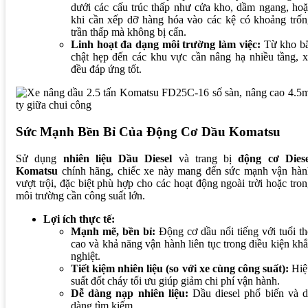
dưới các cấu trúc thấp như cửa kho, dầm ngang, ho
khi cần xếp dỡ hàng hóa vào các kệ có khoảng trốn
trần thấp mà không bị cấn.
Linh hoạt đa dạng môi trường làm việc:
Từ kho bã
chật hẹp đến các khu vực cần nâng hạ nhiều tầng, 
đều đáp ứng tốt.
Sức Mạnh Bền Bỉ Của Động Cơ Dầu Komatsu
Sử dụng
nhiên liệu Dầu Diesel
và trang bị
động cơ Diese
Komatsu
chính hãng, chiếc xe này mang đến sức mạnh vận hàn
vượt trội, đặc biệt phù hợp cho các hoạt động ngoài trời hoặc tro
môi trường cần công suất lớn.
Lợi ích thực tế:
Mạnh mẽ, bền bỉ:
Động cơ dầu nổi tiếng với tuổi t
cao và khả năng vận hành liên tục trong điều kiện kh
nghiệt.
Tiết kiệm nhiên liệu (so với xe cùng công suất):
Hiệ
suất đốt cháy tối ưu giúp giảm chi phí vận hành.
Dễ dàng nạp nhiên liệu:
Dầu diesel phổ biến và d
dàng tìm kiếm.