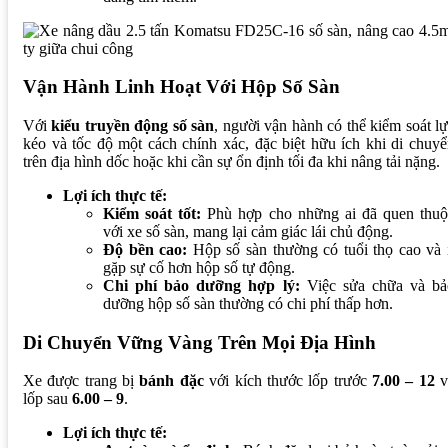
Vận Hành Linh Hoạt Với Hộp Số Sàn
Với
kiểu truyền động số sàn
, người vận hành có thể kiểm soát l
kéo và tốc độ một cách chính xác, đặc biệt hữu ích khi di chuy
trên địa hình dốc hoặc khi cần sự ổn định tối đa khi nâng tải nặng.
Lợi ích thực tế:
Kiểm soát tốt:
Phù hợp cho những ai đã quen thuộ
với xe số sàn, mang lại cảm giác lái chủ động.
Độ bền cao:
Hộp số sàn thường có tuổi thọ cao và 
gặp sự cố hơn hộp số tự động.
Chi phí bảo dưỡng hợp lý:
Việc sửa chữa và bả
dưỡng hộp số sàn thường có chi phí thấp hơn.
Di Chuyển Vững Vàng Trên Mọi Địa Hình
Xe được trang bị
bánh đặc
với kích thước lốp trước
7.00 – 12
v
lốp sau
6.00 – 9
.
Lợi ích thực tế: