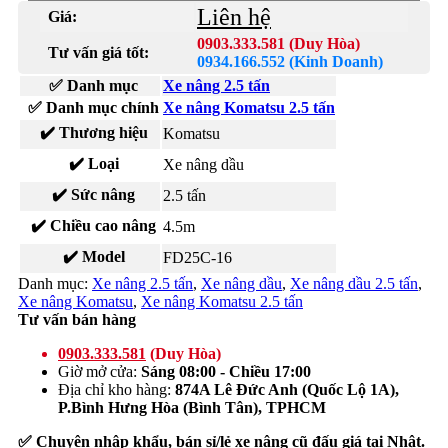
Liên hệ
Giá:
0903.333.581 (Duy Hòa)
Tư vấn giá tốt:
0934.166.552 (Kinh Doanh)
✅ Danh mục
Xe nâng 2.5 tấn
✅ Danh mục chính
Xe nâng Komatsu 2.5 tấn
✔️ Thương hiệu
Komatsu
✔️ Loại
Xe nâng dầu
✔️ Sức nâng
2.5 tấn
✔️ Chiều cao nâng
4.5m
✔️ Model
FD25C-16
Danh mục:
Xe nâng 2.5 tấn
,
Xe nâng dầu
,
Xe nâng dầu 2.5 tấn
,
Xe nâng Komatsu
,
Xe nâng Komatsu 2.5 tấn
Tư vấn bán hàng
0903.333.581
(Duy Hòa)
Giờ mở cửa:
Sáng 08:00 - Chiều 17:00
Địa chỉ kho hàng:
874A Lê Đức Anh (Quốc Lộ 1A),
P.Bình Hưng Hòa (Bình Tân), TPHCM
✅ Chuyên nhập khẩu, bán sỉ/lẻ xe nâng cũ đấu giá tại Nhật.