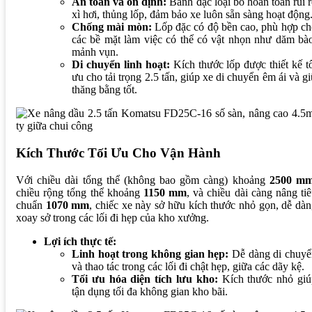
An toàn và ổn định:
Bánh đặc loại bỏ hoàn toàn rủi 
xì hơi, thủng lốp, đảm bảo xe luôn sẵn sàng hoạt động
Chống mài mòn:
Lốp đặc có độ bền cao, phù hợp c
các bề mặt làm việc có thể có vật nhọn như dăm bà
mảnh vụn.
Di chuyển linh hoạt:
Kích thước lốp được thiết kế t
ưu cho tải trọng 2.5 tấn, giúp xe di chuyển êm ái và g
thăng bằng tốt.
Kích Thước Tối Ưu Cho Vận Hành
Với chiều dài tổng thể (không bao gồm càng) khoảng
2500 m
chiều rộng tổng thể khoảng
1150 mm
, và chiều dài càng nâng ti
chuẩn
1070 mm
, chiếc xe này sở hữu kích thước nhỏ gọn, dễ dà
xoay sở trong các lối đi hẹp của kho xưởng.
Lợi ích thực tế:
Linh hoạt trong không gian hẹp:
Dễ dàng di chuyể
và thao tác trong các lối đi chật hẹp, giữa các dãy kệ.
Tối ưu hóa diện tích lưu kho:
Kích thước nhỏ giú
tận dụng tối đa không gian kho bãi.