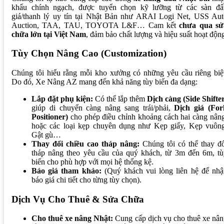
khẩu chính ngạch, được tuyển chọn kỹ lưỡng từ các sàn đấ
giá/thanh lý uy tín tại Nhật Bản như ARAI Logi Net, USS Aut
Auction, TAA, TAU, TOYOTA L&F… Cam kết
chưa qua sử
chữa lớn tại Việt Nam
, đảm bảo chất lượng và hiệu suất hoạt độn
Tùy Chọn Nâng Cao (Customization)
Chúng tôi hiểu rằng mỗi kho xưởng có những yêu cầu riêng biệ
Do đó, Xe Nâng AZ mang đến khả năng tùy biến đa dạng:
Lắp đặt phụ kiện:
Có thể lắp thêm
Dịch càng (Side Shifte
giúp di chuyển càng nâng sang trái/phải,
Dịch giá (For
Positioner)
cho phép điều chỉnh khoảng cách hai càng nân
hoặc các loại kẹp chuyên dụng như Kẹp giấy, Kẹp vuông
Gật gù…
Thay đổi chiều cao tháp nâng:
Chúng tôi có thể thay đổ
tháp nâng theo yêu cầu của quý khách, từ 3m đến 6m, tù
biến cho phù hợp với mọi hệ thống kệ.
Báo giá tham khảo:
(Quý khách vui lòng liên hệ để nhậ
báo giá chi tiết cho từng tùy chọn).
Dịch Vụ Cho Thuê & Sửa Chữa
Cho thuê xe nâng Nhật:
Cung cấp dịch vụ cho thuê xe nâ