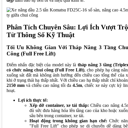
đẹp
đảm bảo sự bền bỉ và hiệu quả kinh tế.
Phân Tích Chuyên Sâu: Lợi Ích Vượt Trộ
Từ Thông Số Kỹ Thuật
Tối Ưu Không Gian Với Tháp Nâng 3 Tầng Chu
Công (Full Free Lift)
Điểm nhấn đặc biệt của model này là
tháp nâng 3 tầng (Triplex
có chức năng chui công (Full Free Lift)
, cho phép hạ càng nâ
xuống sát đất mà không ảnh hưởng đến chiều cao tổng thể của 
khi ở trạng thái hạ thấp nhất. Với chiều cao hạ thấp nhất chỉ khoả
2150 mm
và chiều cao nâng tối đa
4.5m
, chiếc xe này cực kỳ li
hoạt.
Lợi ích thực tế:
Xếp dỡ container, xe tải thấp:
Chiều cao nâng 4.5
đủ sức đưa hàng hóa lên tầng cao của kho hoặc xuố
sâu bên trong container, xe tải.
Hoạt động trong không gian hạn chế:
Chức năn
"Full Free Lift" cho phép xe di chuyển dễ dàng bê