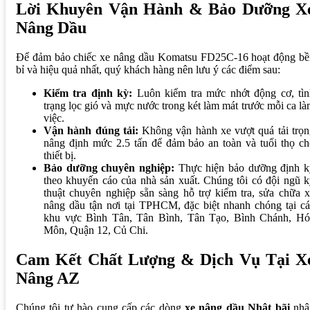
Lời Khuyên Vận Hành & Bảo Dưỡng X
Nâng Dầu
Để đảm bảo chiếc xe nâng dầu Komatsu FD25C-16 hoạt động bề
bỉ và hiệu quả nhất, quý khách hàng nên lưu ý các điểm sau:
Kiểm tra định kỳ:
Luôn kiểm tra mức nhớt động cơ, tìn
trạng lọc gió và mực nước trong két làm mát trước mỗi ca l
việc.
Vận hành đúng tải:
Không vận hành xe vượt quá tải trọn
nâng định mức 2.5 tấn để đảm bảo an toàn và tuổi thọ ch
thiết bị.
Bảo dưỡng chuyên nghiệp:
Thực hiện bảo dưỡng định k
theo khuyến cáo của nhà sản xuất. Chúng tôi có đội ngũ 
thuật chuyên nghiệp sẵn sàng hỗ trợ kiểm tra, sửa chữa 
nâng dầu tận nơi tại TPHCM, đặc biệt nhanh chóng tại cá
khu vực Bình Tân, Tân Bình, Tân Tạo, Bình Chánh, Hó
Môn, Quận 12, Củ Chi.
Cam Kết Chất Lượng & Dịch Vụ Tại X
Nâng AZ
Chúng tôi tự hào cung cấp các dòng
xe nâng dầu Nhật bãi
nhậ