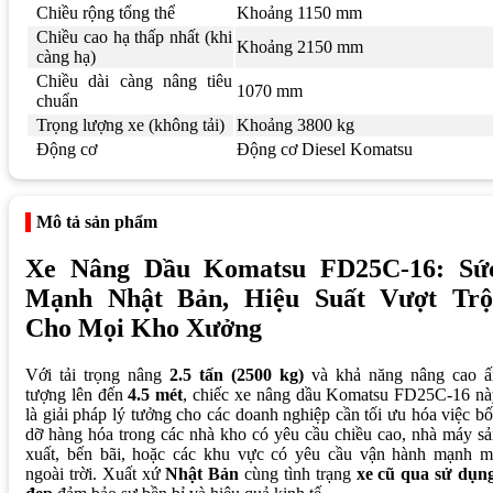
Chiều rộng tổng thể
Khoảng 1150 mm
Chiều cao hạ thấp nhất (khi
Khoảng 2150 mm
càng hạ)
Chiều dài càng nâng tiêu
1070 mm
chuẩn
Trọng lượng xe (không tải)
Khoảng 3800 kg
Động cơ
Động cơ Diesel Komatsu
Mô tả sản phẩm
Xe Nâng Dầu Komatsu FD25C-16: Sứ
Mạnh Nhật Bản, Hiệu Suất Vượt Trộ
Cho Mọi Kho Xưởng
Với tải trọng nâng
2.5 tấn (2500 kg)
và khả năng nâng cao ấ
tượng lên đến
4.5 mét
, chiếc xe nâng dầu Komatsu FD25C-16 nà
là giải pháp lý tưởng cho các doanh nghiệp cần tối ưu hóa việc b
dỡ hàng hóa trong các nhà kho có yêu cầu chiều cao, nhà máy s
xuất, bến bãi, hoặc các khu vực có yêu cầu vận hành mạnh m
ngoài trời. Xuất xứ
Nhật Bản
cùng tình trạng
xe cũ qua sử dụng