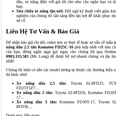
dầu, xe nâng điện với giá tốt cho nhu cầu ngắn hạn và d
hạn.
Sửa chữa xe nâng tận nơi:
Đội ngũ kỹ thuật viên giàu ki
nghiệm của chúng tôi sẵn sàng đến tận nơi để khắc phục m
sự cố.
Liên Hệ Tư Vấn & Báo Giá
Để nhận báo giá chi tiết, video test xe thực tế hoặc tư vấn về mẫu
x
nâng dầu 2.5 tấn Komatsu FD25C-16
phù hợp nhất với nhu cầ
của bạn, đừng ngần ngại gọi ngay cho chúng tôi qua Hotline
0903.333.581
(Mr. Long) để được hỗ trợ nhanh chóng và tận tìn
nhất!
Chúng tôi hiện có sẵn các model tương tự thuộc các thương hiệu 
tín khác như:
Xe nâng dầu 2.5 tấn:
Toyota 02-8FD25, TC
FD25T3Z7…
Xe nâng dầu 2 tấn:
Toyota 02-8FD20, Komatsu FD20T
17…
Xe nâng dầu 3 tấn:
Komatsu FD30T-17, Toyota 02
8FD30…
Danh mục liên quan: