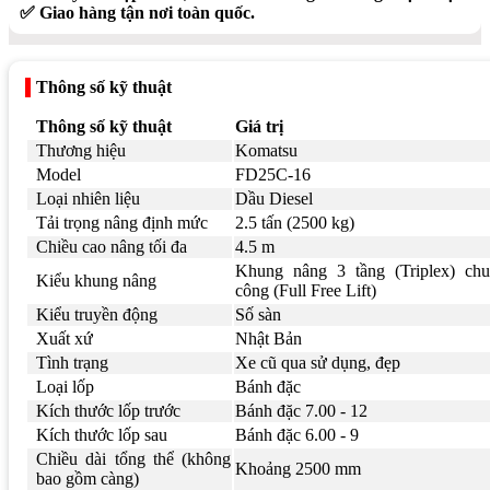
✅ Giao hàng tận nơi toàn quốc.
Thông số kỹ thuật
Thông số kỹ thuật
Giá trị
Thương hiệu
Komatsu
Model
FD25C-16
Loại nhiên liệu
Dầu Diesel
Tải trọng nâng định mức
2.5 tấn (2500 kg)
Chiều cao nâng tối đa
4.5 m
Khung nâng 3 tầng (Triplex) chu
Kiểu khung nâng
công (Full Free Lift)
Kiểu truyền động
Số sàn
Xuất xứ
Nhật Bản
Tình trạng
Xe cũ qua sử dụng, đẹp
Loại lốp
Bánh đặc
Kích thước lốp trước
Bánh đặc 7.00 - 12
Kích thước lốp sau
Bánh đặc 6.00 - 9
Chiều dài tổng thể (không
Khoảng 2500 mm
bao gồm càng)