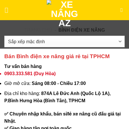
Bỏ
qua
nội
dung
TRANG CHỦ
-
BÌNH ĐIỆN XE NÂNG
Bán Bình điện xe nâng giá rẻ tại TPHCM
Tư vấn bán hàng
0903.333.581
(Duy Hòa)
Giờ mở cửa:
Sáng 08:00 - Chiều 17:00
Địa chỉ kho hàng:
874A Lê Đức Anh (Quốc Lộ 1A),
P.Bình Hưng Hòa (Bình Tân), TPHCM
✅ Chuyên nhập khẩu, bán sỉ/lẻ xe nâng cũ đấu giá tại
Nhật.
✅ Giao hàng tận nơi toàn quốc.