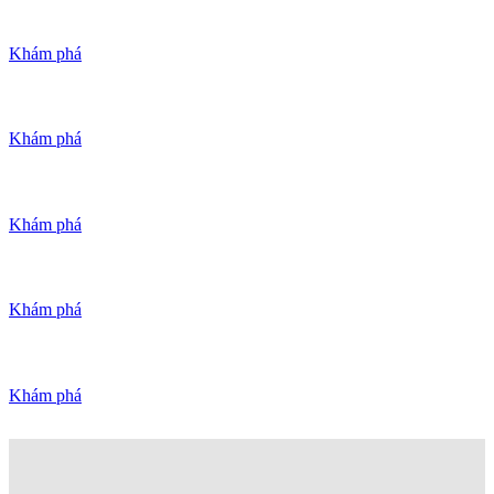
Luôn có cách tốt hơn
Khám phá
Đổi mới cho ngày mai
Khám phá
Thay đổi để tốt hơn
Khám phá
Đưa thế giới tiến lên
Khám phá
Xây dựng để trường tồn
Khám phá