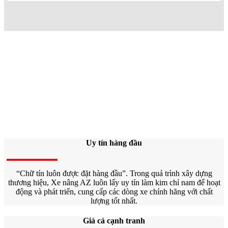
Xe Nâng AZ
Đại lý xe nâng số 1 TPHCM
Với hơn 20 năm kinh doanh xe nâng hàng. Xe nâng AZ là một
trong những công ty xe nâng lâu đời nhất tại Việt Nam
Uy tín hàng đầu
“Chữ tín luôn được đặt hàng đầu”. Trong quá trình xây dựng
thương hiệu, Xe nâng AZ luôn lấy uy tín làm kim chỉ nam để hoạt
động và phát triển, cung cấp các dòng xe chính hãng với chất
lượng tốt nhất.
Giá cả cạnh tranh