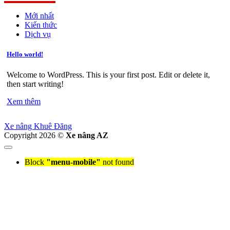
Mới nhất
Kiến thức
Dịch vụ
Hello world!
Welcome to WordPress. This is your first post. Edit or delete it,
then start writing!
Xem thêm
Xe nâng Khuê Đăng
Copyright 2026 ©
Xe nâng AZ
Block
"menu-mobile"
not found