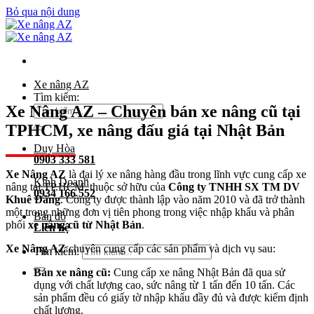
Bỏ qua nội dung
Xe nâng AZ
Tìm kiếm:
Xe Nâng AZ – Chuyên bán xe nâng cũ tại
TPHCM, xe nâng đấu giá tại Nhật Bản
Duy Hòa
0903 333 581
Xe Nâng AZ
là đại lý xe nâng hàng đầu trong lĩnh vực cung cấp xe
Kinh Doanh
nâng tại TP.HCM, thuộc sở hữu của
Công ty TNHH SX TM DV
0934 166 552
Khuê Đăng
. Công ty được thành lập vào năm 2010 và đã trở thành
một trong những đơn vị tiên phong trong việc nhập khẩu và phân
Bản đồ
phối
xe nâng cũ từ Nhật Bản
.
Liên hệ
Xe Nâng AZ
chuyên cung cấp các sản phẩm và dịch vụ sau:
Tìm kiếm:
Bán xe nâng cũ:
Cung cấp xe nâng Nhật Bản đã qua sử
dụng với chất lượng cao, sức nâng từ 1 tấn đến 10 tấn. Các
sản phẩm đều có giấy tờ nhập khẩu đầy đủ và được kiểm định
chất lượng.