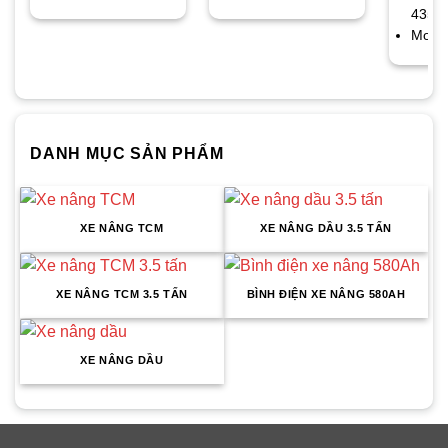
435A
Mode
DANH MỤC SẢN PHẨM
XE NÂNG TCM
XE NÂNG DẦU 3.5 TẤN
XE NÂNG TCM 3.5 TẤN
BÌNH ĐIỆN XE NÂNG 580AH
XE NÂNG DẦU