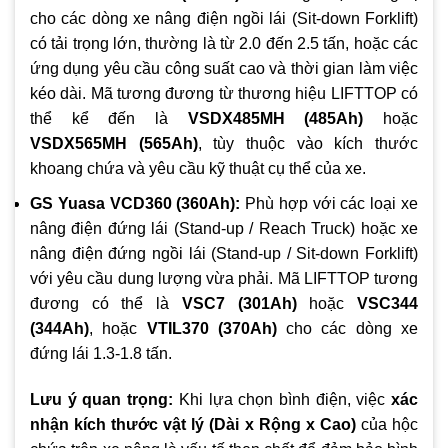
cho các dòng xe nâng điện ngồi lái (Sit-down Forklift)
có tải trọng lớn, thường là từ 2.0 đến 2.5 tấn, hoặc các
ứng dụng yêu cầu công suất cao và thời gian làm việc
kéo dài. Mã tương đương từ thương hiệu LIFTTOP có
thể kể đến là
VSDX485MH (485Ah)
hoặc
VSDX565MH (565Ah)
, tùy thuộc vào kích thước
khoang chứa và yêu cầu kỹ thuật cụ thể của xe.
GS Yuasa VCD360 (360Ah):
Phù hợp với các loại xe
nâng điện đứng lái (Stand-up / Reach Truck) hoặc xe
nâng điện đứng ngồi lái (Stand-up / Sit-down Forklift)
với yêu cầu dung lượng vừa phải. Mã LIFTTOP tương
đương có thể là
VSC7 (301Ah)
hoặc
VSC344
(344Ah)
, hoặc
VTIL370 (370Ah)
cho các dòng xe
đứng lái 1.3-1.8 tấn.
Lưu ý quan trọng:
Khi lựa chọn bình điện, việc
xác
nhận kích thước vật lý (Dài x Rộng x Cao)
của hộc