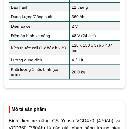
Bảo hành
12 tháng
Dung lượng/Công suất
360 Ah
Điện áp cell
2 V
Điện áp bình xe nâng
48 V (24 cell)
128 x 158 x 376 x 407
Kích thước cell (L x W x h x H)
mm
Lượng dung dịch
4.2 Lít
Khối lượng 1 hộc bình (có
20.0 kg
acid)
Mô tả sản phẩm
Bình điện xe nâng GS Yuasa VGD470 (470Ah) và
VCD360 (360Ah) là các giải pháp năng lượng hiệu