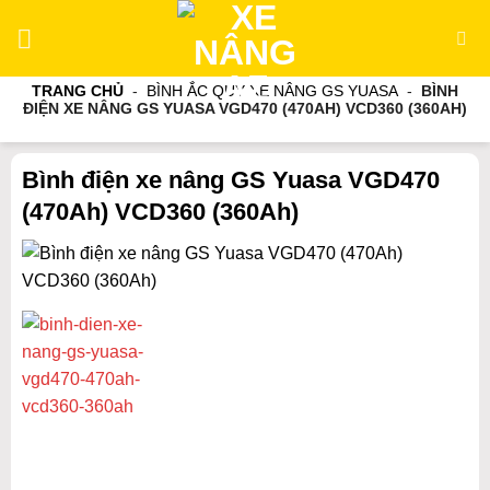
Bỏ
qua
nội
TRANG CHỦ
-
BÌNH ẮC QUY XE NÂNG GS YUASA
-
BÌNH
dung
ĐIỆN XE NÂNG GS YUASA VGD470 (470AH) VCD360 (360AH)
Bình điện xe nâng GS Yuasa VGD470
(470Ah) VCD360 (360Ah)