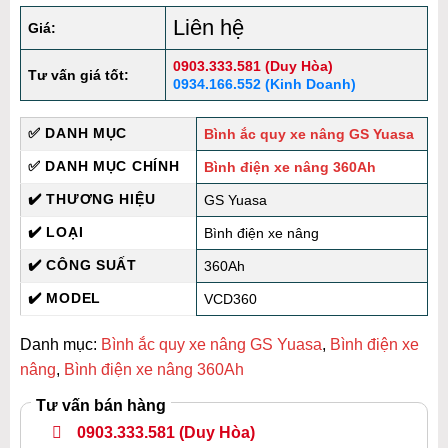
Liên hệ
Giá:
0903.333.581 (Duy Hòa)
Tư vấn giá tốt:
0934.166.552 (Kinh Doanh)
✅ DANH MỤC
Bình ắc quy xe nâng GS Yuasa
✅ DANH MỤC CHÍNH
Bình điện xe nâng 360Ah
✔️ THƯƠNG HIỆU
GS Yuasa
✔️ LOẠI
Bình điện xe nâng
✔️ CÔNG SUẤT
360Ah
✔️ MODEL
VCD360
Danh mục:
Bình ắc quy xe nâng GS Yuasa
,
Bình điện xe
nâng
,
Bình điện xe nâng 360Ah
Tư vấn bán hàng
0903.333.581
(Duy Hòa)