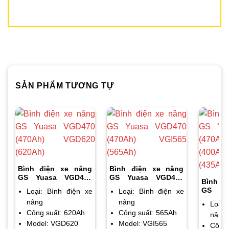
SẢN PHẨM TƯƠNG TỰ
Bình điện xe nâng
Bình điện xe nâng
GS Yuasa VGD470
GS Yuasa VGD470
Bình đ
(470Ah) VGD620
(470Ah) VGI565
GS Yu
Loại: Bình điện xe
Loại: Bình điện xe
(620Ah)
(565Ah)
(470A
nâng
nâng
Loại:
(400A
Công suất: 620Ah
Công suất: 565Ah
nâng
(435Ah)
Model: VGD620
Model: VGI565
Công