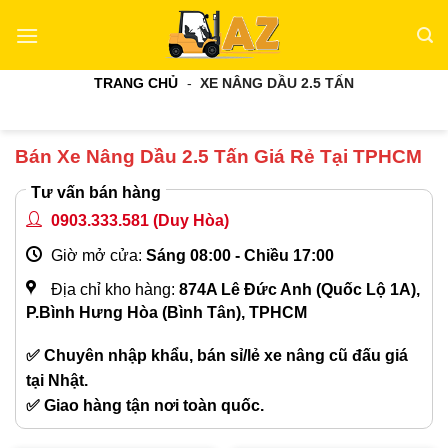
Bỏ
qua
nội
TRANG CHỦ
-
XE NÂNG DẦU 2.5 TẤN
dung
Bán Xe Nâng Dầu 2.5 Tấn Giá Rẻ Tại TPHCM
Tư vấn bán hàng
0903.333.581
(Duy Hòa)
Giờ mở cửa:
Sáng 08:00 - Chiều 17:00
Địa chỉ kho hàng:
874A Lê Đức Anh (Quốc Lộ 1A),
P.Bình Hưng Hòa (Bình Tân), TPHCM
✅ Chuyên nhập khẩu, bán sỉ/lẻ xe nâng cũ đấu giá
tại Nhật.
✅ Giao hàng tận nơi toàn quốc.