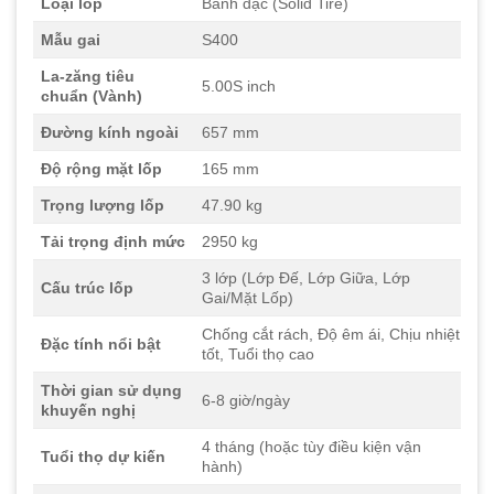
Loại lốp
Bánh đặc (Solid Tire)
Mẫu gai
S400
La-zăng tiêu
5.00S inch
chuẩn (Vành)
Đường kính ngoài
657 mm
Độ rộng mặt lốp
165 mm
Trọng lượng lốp
47.90 kg
Tải trọng định mức
2950 kg
3 lớp (Lớp Đế, Lớp Giữa, Lớp
Cấu trúc lốp
Gai/Mặt Lốp)
Chống cắt rách, Độ êm ái, Chịu nhiệt
Đặc tính nổi bật
tốt, Tuổi thọ cao
Thời gian sử dụng
6-8 giờ/ngày
khuyến nghị
4 tháng (hoặc tùy điều kiện vận
Tuổi thọ dự kiến
hành)