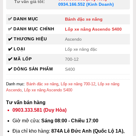
Tư vấn giá tốt:
0934.166.552 (Kinh Doanh)
✅ DANH MỤC
Bánh đặc xe nâng
✅ DANH MỤC CHÍNH
Lốp xe nâng Ascendo S400
✔️ THƯƠNG HIỆU
Ascendo
✔️ LOẠI
Lốp xe nâng đặc
✔️ MÃ LỐP
700-12
✔️ DÒNG SẢN PHẨM
S400
Danh mục:
Bánh đặc xe nâng
,
Lốp xe nâng 700-12
,
Lốp xe nâng
Ascendo
,
Lốp xe nâng Ascendo S400
Tư vấn bán hàng
0903.333.581
(Duy Hòa)
Giờ mở cửa:
Sáng 08:00 - Chiều 17:00
Địa chỉ kho hàng:
874A Lê Đức Anh (Quốc Lộ 1A),