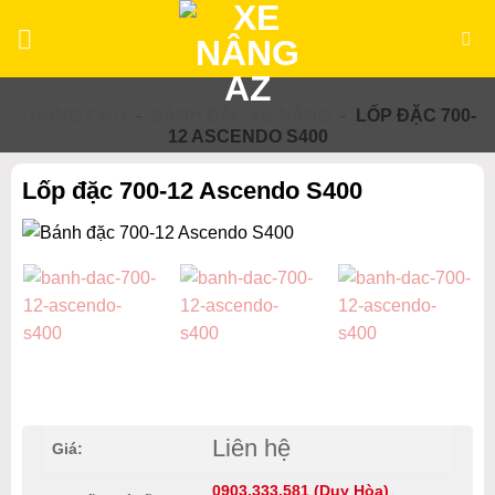
Bỏ
qua
nội
dung
TRANG CHỦ
-
BÁNH ĐẶC XE NÂNG
-
LỐP ĐẶC 700-
12 ASCENDO S400
Lốp đặc 700-12 Ascendo S400
Liên hệ
Giá:
0903.333.581 (Duy Hòa)