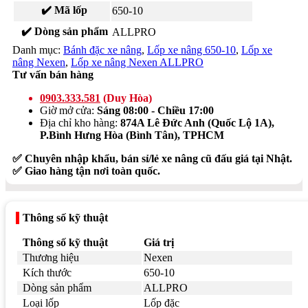
✔️ Mã lốp
650-10
✔️ Dòng sản phẩm
ALLPRO
Danh mục:
Bánh đặc xe nâng
,
Lốp xe nâng 650-10
,
Lốp xe
nâng Nexen
,
Lốp xe nâng Nexen ALLPRO
Tư vấn bán hàng
0903.333.581
(Duy Hòa)
Giờ mở cửa:
Sáng 08:00 - Chiều 17:00
Địa chỉ kho hàng:
874A Lê Đức Anh (Quốc Lộ 1A),
P.Bình Hưng Hòa (Bình Tân), TPHCM
✅ Chuyên nhập khẩu, bán sỉ/lẻ xe nâng cũ đấu giá tại Nhật.
✅ Giao hàng tận nơi toàn quốc.
Thông số kỹ thuật
Thông số kỹ thuật
Giá trị
Thương hiệu
Nexen
Kích thước
650-10
Dòng sản phẩm
ALLPRO
Loại lốp
Lốp đặc