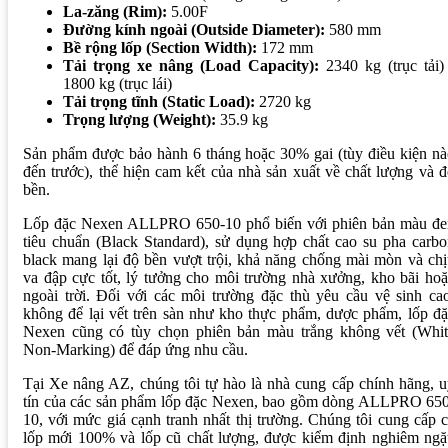
La-zăng (Rim):
5.00F
Đường kính ngoài (Outside Diameter):
580 mm
Bề rộng lốp (Section Width):
172 mm
Tải trọng xe nâng (Load Capacity):
2340 kg (trục tải)
1800 kg (trục lái)
Tải trọng tĩnh (Static Load):
2720 kg
Trọng lượng (Weight):
35.9 kg
Sản phẩm được bảo hành 6 tháng hoặc 30% gai (tùy điều kiện n
đến trước), thể hiện cam kết của nhà sản xuất về chất lượng và 
bền.
Lốp đặc Nexen ALLPRO 650-10 phổ biến với phiên bản màu đe
tiêu chuẩn (Black Standard), sử dụng hợp chất cao su pha carb
black mang lại độ bền vượt trội, khả năng chống mài mòn và ch
va đập cực tốt, lý tưởng cho môi trường nhà xưởng, kho bãi ho
ngoài trời. Đối với các môi trường đặc thù yêu cầu vệ sinh ca
không để lại vết trên sàn như kho thực phẩm, dược phẩm, lốp đ
Nexen cũng có tùy chọn phiên bản màu trắng không vết (Whit
Non-Marking) để đáp ứng nhu cầu.
Tại Xe nâng AZ, chúng tôi tự hào là nhà cung cấp chính hãng, 
tín của các sản phẩm lốp đặc Nexen, bao gồm dòng ALLPRO 650
10, với mức giá cạnh tranh nhất thị trường. Chúng tôi cung cấp 
lốp mới 100% và lốp cũ chất lượng, được kiểm định nghiêm ngặ