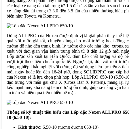
nâng hàng. Sản phẩm này thường được sử dụng làm bánh trước c
các loại xe nâng dầu tải trọng từ 1.5 đến 1.8 tấn và bánh sau cho c
xe nâng dầu tải trọng từ 3.0 đến 3.5 tấn của nhiều thương hiệu p
biến như Toyota và Komatsu.
Dòng ALLPRO của Nexen được định vị là giải pháp thay thế hiệ
quả với mức giá tốt, chuyên dùng cho môi trường hoạt động c
cường độ nhẹ đến trung bình, lý tưởng cho các nhà kho, xưởng s
xuất với thời gian vận hành trung bình từ 8 đến 12 giờ mỗi ngà
Lốp được sản xuất tại Hàn Quốc, đảm bảo chất lượng và độ bề
vượt trội theo tiêu chuẩn quốc tế. Ngược lại, đối với môi trườ
công nghiệp khắc nghiệt với cường độ sử dụng liên tục trên 8 tiế
mỗi ngày hoặc lên đến 16-24 giờ, dòng SOLIDPRO cao cấp hơ
của Nexen sẽ là lựa chọn phù hợp. Lốp ALLPRO 650-10 (6.50-10
đặc trưng với mẫu gai chữ X (Cross Bar X Pattern), mang lại l
kéo mạnh mẽ, khả năng bám đường ổn định, giúp xe nâng vận hà
an toàn và hiệu quả trên nhiều bề mặt.
Thông số kỹ thuật tiêu biểu của Lốp đặc Nexen ALLPRO 650
10 (6.50-10):
Kích thước:
6.50-10 (tương đương 650-10)