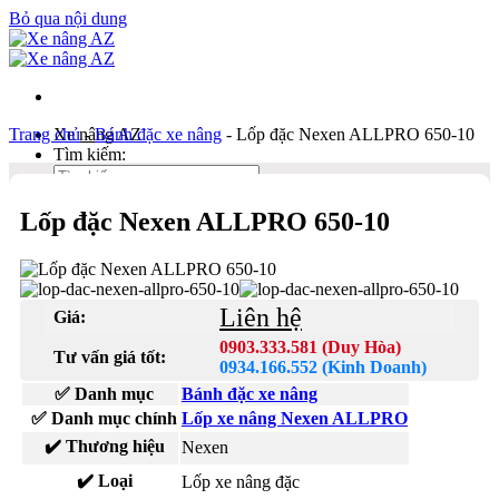
Bỏ qua nội dung
Trang chủ
Xe nâng AZ
-
Bánh đặc xe nâng
-
Lốp đặc Nexen ALLPRO 650-10
Tìm kiếm:
Lốp đặc Nexen ALLPRO 650-10
Duy Hòa
0903 333 581
Kinh Doanh
0934 166 552
Liên hệ
Giá:
Bản đồ
0903.333.581 (Duy Hòa)
Tư vấn giá tốt:
Liên hệ
0934.166.552 (Kinh Doanh)
✅ Danh mục
Bánh đặc xe nâng
Tìm kiếm:
✅ Danh mục chính
Lốp xe nâng Nexen ALLPRO
✔️ Thương hiệu
Nexen
✔️ Loại
Lốp xe nâng đặc