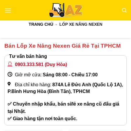
Bỏ
qua
nội
TRANG CHỦ
-
LỐP XE NÂNG NEXEN
dung
Bán Lốp Xe Nâng Nexen Giá Rẻ Tại TPHCM
Tư vấn bán hàng
0903.333.581
(Duy Hòa)
Giờ mở cửa:
Sáng 08:00 - Chiều 17:00
Địa chỉ kho hàng:
874A Lê Đức Anh (Quốc Lộ 1A),
P.Bình Hưng Hòa (Bình Tân), TPHCM
✅ Chuyên nhập khẩu, bán sỉ/lẻ xe nâng cũ đấu giá
tại Nhật.
✅ Giao hàng tận nơi toàn quốc.