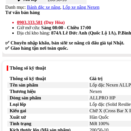
Danh mục:
Bánh đặc xe nâng
,
Lốp xe nâng Nexen
Tư vấn bán hàng
0903.333.581
(Duy Hòa)
Giờ mở cửa:
Sáng 08:00 - Chiều 17:00
Địa chỉ kho hàng:
874A Lê Đức Anh (Quốc Lộ 1A), P.Bì
✅ Chuyên nhập khẩu, bán sỉ/lẻ xe nâng cũ đấu giá tại Nhật.
✅ Giao hàng tận nơi toàn quốc.
Thông số kỹ thuật
Thông số kỹ thuật
Giá trị
Tên sản phẩm
Lốp đặc Nexen ALLP
Thương hiệu
Nexen
Dòng sản phẩm
ALLPRO HP
Loại lốp
Lốp đặc (Solid Resilie
Kiểu gai
Chữ X (Cross Bar X P
Xuất xứ
Hàn Quốc
Tình trạng
Mới 100%
Kích thước lốp (Mã sản phẩm)
200/50-10