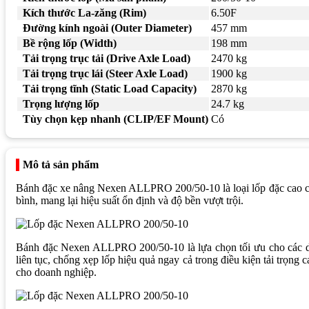
Kích thước La-zăng (Rim)
6.50F
Đường kính ngoài (Outer Diameter)
457 mm
Bề rộng lốp (Width)
198 mm
Tải trọng trục tải (Drive Axle Load)
2470 kg
Tải trọng trục lái (Steer Axle Load)
1900 kg
Tải trọng tĩnh (Static Load Capacity)
2870 kg
Trọng lượng lốp
24.7 kg
Tùy chọn kẹp nhanh (CLIP/EF Mount)
Có
Mô tả sản phẩm
Bánh đặc xe nâng Nexen ALLPRO 200/50-10 là loại lốp đặc cao cấp
bình, mang lại hiệu suất ổn định và độ bền vượt trội.
Bánh đặc Nexen ALLPRO 200/50-10 là lựa chọn tối ưu cho các dò
liên tục, chống xẹp lốp hiệu quả ngay cả trong điều kiện tải trọng
cho doanh nghiệp.