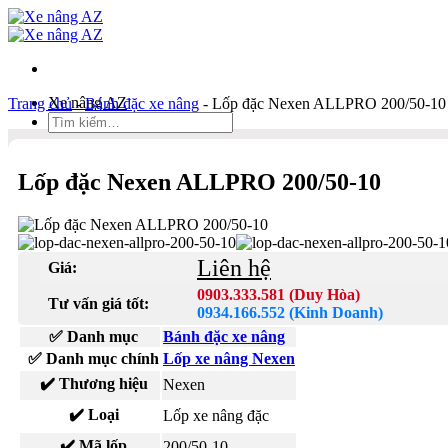
Bỏ
qua
nội
dung
Xe nâng AZ
Trang chủ
-
Bánh đặc xe nâng
-
Lốp đặc Nexen ALLPRO 200/50-10
Tìm
kiếm:
Duy Hòa
Lốp đặc Nexen ALLPRO 200/50-10
0903 333 581
Kinh Doanh
0934 166 552
Liên hệ
Giá:
Bản đồ
Liên hệ
0903.333.581 (Duy Hòa)
Tư vấn giá tốt:
0934.166.552 (Kinh Doanh)
Tìm
✅ Danh mục
Bánh đặc xe nâng
kiếm:
✅ Danh mục chính
Lốp xe nâng Nexen
✔️ Thương hiệu
Nexen
✔️ Loại
Lốp xe nâng đặc
✔️ Mã lốp
200/50-10