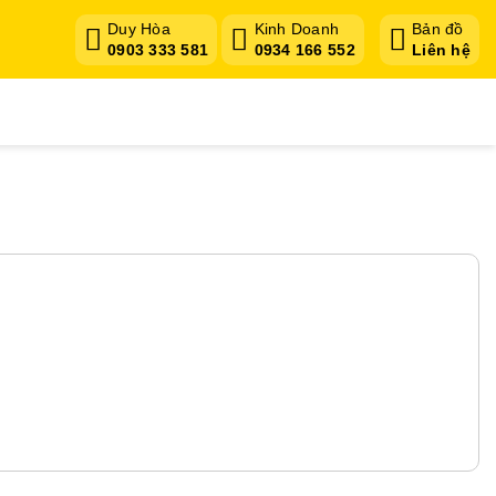
Duy Hòa
Kinh Doanh
Bản đồ
0903 333 581
0934 166 552
Liên hệ