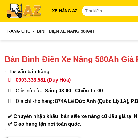
Bỏ
Tìm
XE NÂNG AZ
qua
kiếm:
nội
dung
TRANG CHỦ
-
BÌNH ĐIỆN XE NÂNG 580AH
Bán Bình Điện Xe Nâng 580Ah Giá
Tư vấn bán hàng
0903.333.581
(Duy Hòa)
Giờ mở cửa:
Sáng 08:00 - Chiều 17:00
Địa chỉ kho hàng:
874A Lê Đức Anh (Quốc Lộ 1A), P.
✅ Chuyên nhập khẩu, bán sỉ/lẻ xe nâng cũ đấu giá tại N
✅ Giao hàng tận nơi toàn quốc.