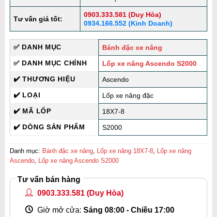
0903.333.581 (Duy Hòa)
Tư vấn giá tốt:
0934.166.552 (Kinh Doanh)
✅ DANH MỤC
Bánh đặc xe nâng
✅ DANH MỤC CHÍNH
Lốp xe nâng Ascendo S2000
✔️ THƯƠNG HIỆU
Ascendo
✔️ LOẠI
Lốp xe nâng đặc
✔️ MÃ LỐP
18X7-8
✔️ DÒNG SẢN PHẨM
S2000
Danh mục:
Bánh đặc xe nâng
,
Lốp xe nâng 18X7-8
,
Lốp xe nâng
Ascendo
,
Lốp xe nâng Ascendo S2000
Tư vấn bán hàng
0903.333.581
(Duy Hòa)
Giờ mở cửa:
Sáng 08:00 - Chiều 17:00