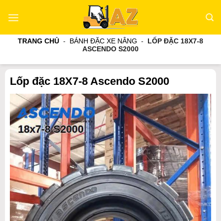
Bỏ
qua
nội
TRANG CHỦ
-
BÁNH ĐẶC XE NÂNG
-
LỐP ĐẶC 18X7-8
dung
ASCENDO S2000
Lốp đặc 18X7-8 Ascendo S2000