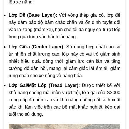
lốp xe nâng:
Lớp Đế (Base Layer):
Với vòng thép gia cố, lớp đế
này đảm bảo độ bám chắc chắn và ổn định tuyệt đối
vào la-zăng (mâm xe), hạn chế tối đa nguy cơ trượt lốp
trong quá trình vận hành tải nặng.
Lớp Giữa (Center Layer):
Sử dụng hợp chất cao su
tự nhiên chất lượng cao, lớp này có vai trò giảm sinh
nhiệt hiệu quả, đồng thời giảm lực cản lăn và tăng
cường độ đàn hồi, mang lại cảm giác lái êm ái, giảm
rung chấn cho xe nâng và hàng hóa.
Lớp Gai/Mặt Lốp (Tread Layer):
Được thiết kế với
khả năng chống mài mòn vượt trội, lớp gai của S2000
cung cấp độ bền cao và khả năng chống cắt rách xuất
sắc khi làm việc trên các bề mặt khắc nghiệt, kéo dài
tuổi thọ sử dụng.