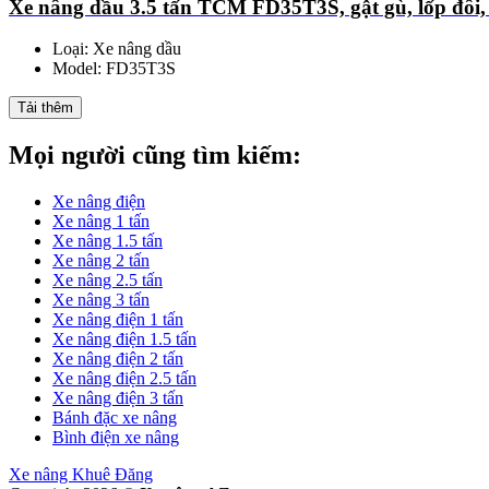
Xe nâng dầu 3.5 tấn TCM FD35T3S, gật gù, lốp đôi
Loại: Xe nâng dầu
Model: FD35T3S
Tải thêm
Mọi người cũng tìm kiếm:
Xe nâng điện
Xe nâng 1 tấn
Xe nâng 1.5 tấn
Xe nâng 2 tấn
Xe nâng 2.5 tấn
Xe nâng 3 tấn
Xe nâng điện 1 tấn
Xe nâng điện 1.5 tấn
Xe nâng điện 2 tấn
Xe nâng điện 2.5 tấn
Xe nâng điện 3 tấn
Bánh đặc xe nâng
Bình điện xe nâng
Xe nâng Khuê Đăng