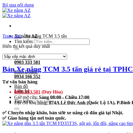
Bỏ qua nội dung
Xe nâng AZ
Trang chủ
-
Xe nâng TCM 3.5 tấn
Tìm kiếm:
Hiển thị kết quả duy nhất
Duy Hòa
0903 333 581
Bán Xe nâng TCM 3.5 tấn giá rẻ tại TPH
Kinh Doanh
0934 166 552
Tư vấn bán hàng
Bản đồ
Liên hệ
0903.333.581
(Duy Hòa)
Giờ mở cửa:
Sáng 08:00 - Chiều 17:00
Tìm kiếm:
Địa chỉ kho hàng:
874A Lê Đức Anh (Quốc Lộ 1A), P.Bìn
✅ Chuyên nhập khẩu, bán sỉ/lẻ xe nâng cũ đấu giá tại Nhật.
✅ Giao hàng tận nơi toàn quốc.