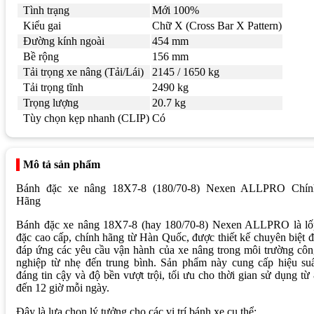
Tình trạng
Mới 100%
Kiểu gai
Chữ X (Cross Bar X Pattern)
Đường kính ngoài
454 mm
Bề rộng
156 mm
Tải trọng xe nâng (Tải/Lái)
2145 / 1650 kg
Tải trọng tĩnh
2490 kg
Trọng lượng
20.7 kg
Tùy chọn kẹp nhanh (CLIP)
Có
Mô tả sản phẩm
Bánh đặc xe nâng 18X7-8 (180/70-8) Nexen ALLPRO Chín
Hãng
Bánh đặc xe nâng 18X7-8 (hay 180/70-8) Nexen ALLPRO là lố
đặc cao cấp, chính hãng từ Hàn Quốc, được thiết kế chuyên biệt 
đáp ứng các yêu cầu vận hành của xe nâng trong môi trường cô
nghiệp từ nhẹ đến trung bình. Sản phẩm này cung cấp hiệu suấ
đáng tin cậy và độ bền vượt trội, tối ưu cho thời gian sử dụng từ
đến 12 giờ mỗi ngày.
Đây là lựa chọn lý tưởng cho các vị trí bánh xe cụ thể: