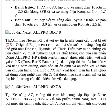
Bánh trước:
Thường được lắp cho xe nâng điện Toyota 1.
– 2.0 tấn (dòng 8FBE) và xe nâng điện Komatsu 1.0 – 1.7
tấn.
Bánh sau:
Phù hợp với xe nâng dầu Toyota 2.0 tấn, xe nâ
điện Toyota 2.0 – 3.0 tấn và xe nâng điện Komatsu 2.5 tấn.
Thương hiệu Nexen nổi bật với uy tín là nhà cung cấp thiết bị g
(OE – Original Equipment) cho các nhà sản xuất xe nâng hàng đ
thế giới như Doosan, Hyundai và Clark. Điều này minh chứng c
tiêu chuẩn kỹ thuật nghiêm ngặt và chất lượng cao của sản phẩ
Dòng ALLPRO HP (High Performance) được phát triển với mẫ
gai chữ X (Cross Bar X Pattern) độc đáo, giúp tối ưu hóa lực kéo 
khả năng bám đường, đảm bảo sự ổn định và an toàn khi xe nân
vận chuyển hàng hóa. Lốp được sản xuất hoàn toàn tại Hàn Quố
sử dụng công nghệ tiên tiến để đạt được hiệu suất mạnh mẽ và tu
thọ bền bỉ trong các điều kiện làm việc đa dạng.
Tại Xe nâng AZ, chúng tôi cam kết cung cấp lốp đặc Nexe
ALLPRO 18X7-8 (180/70-8) là sản phẩm chính hãng, mới 100%
với mức giá cạnh tranh, giúp tối ưu hóa chi phí vận hành cho doa