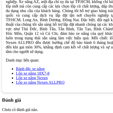
nghiệp. Xe nâng AZ, một địa chỉ uy tín tại TP.HCM, không chỉ b
lốp mới mà còn cung cấp các lựa chọn lốp cũ chất lượng, đáp ứ
đa dạng nhu cầu của khách hàng. Chúng tôi hỗ trợ giao hàng to
quốc và cung cấp dịch vụ lắp đặt tận nơi chuyên nghiệp tạ
TP.HCM, Long An, Bình Dương, Đồng Nai. Đặc biệt, đội ngũ k
thuật của chúng tôi sẵn sàng hỗ trợ lắp đặt nhanh chóng tại các k
vực như Thủ Đức, Bình Tân, Tân Bình, Tân Tạo, Bình Chánh
Hóc Môn, Quận 12 và Củ Chi, đảm bảo xe nâng của quý khác
luôn trong trạng thái sẵn sàng làm việc hiệu quả. Mỗi chiếc l
Nexen ALLPRO đều được hưởng chế độ bảo hành 6 tháng hoặ
đến khi gai mòn 30%, khẳng định cam kết về chất lượng và sự 
tâm cho người sử dụng.
Danh mục liên quan:
Bánh đặc xe nâng
Lốp xe nâng 18X7-8
Lốp xe nâng Nexen
Lốp xe nâng Nexen ALLPRO
Đánh giá
Chưa có đánh giá nào.