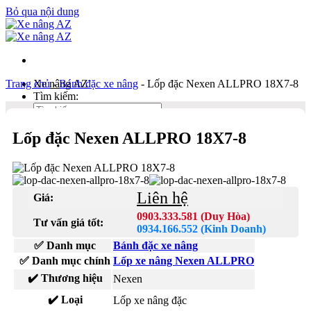
Bỏ qua nội dung
Trang chủ
Xe nâng AZ
-
Bánh đặc xe nâng
-
Lốp đặc Nexen ALLPRO 18X7-8
Tìm kiếm:
Lốp đặc Nexen ALLPRO 18X7-8
Duy Hòa
0903 333 581
Kinh Doanh
0934 166 552
Liên hệ
Giá:
Bản đồ
0903.333.581 (Duy Hòa)
Tư vấn giá tốt:
Liên hệ
0934.166.552 (Kinh Doanh)
✅ Danh mục
Bánh đặc xe nâng
Tìm kiếm:
✅ Danh mục chính
Lốp xe nâng Nexen ALLPRO
✔️ Thương hiệu
Nexen
✔️ Loại
Lốp xe nâng đặc