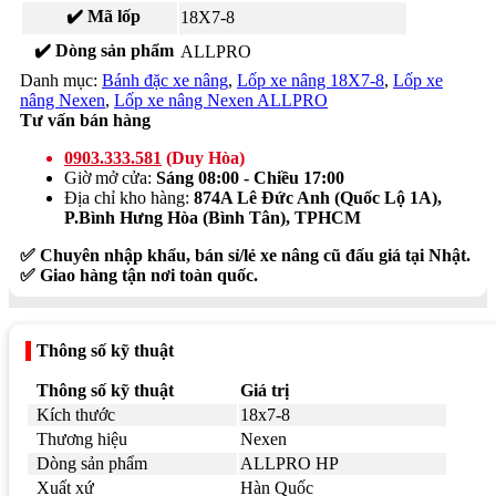
✔️ Mã lốp
18X7-8
✔️ Dòng sản phẩm
ALLPRO
Danh mục:
Bánh đặc xe nâng
,
Lốp xe nâng 18X7-8
,
Lốp xe
nâng Nexen
,
Lốp xe nâng Nexen ALLPRO
Tư vấn bán hàng
0903.333.581
(Duy Hòa)
Giờ mở cửa:
Sáng 08:00 - Chiều 17:00
Địa chỉ kho hàng:
874A Lê Đức Anh (Quốc Lộ 1A),
P.Bình Hưng Hòa (Bình Tân), TPHCM
✅ Chuyên nhập khẩu, bán sỉ/lẻ xe nâng cũ đấu giá tại Nhật.
✅ Giao hàng tận nơi toàn quốc.
Thông số kỹ thuật
Thông số kỹ thuật
Giá trị
Kích thước
18x7-8
Thương hiệu
Nexen
Dòng sản phẩm
ALLPRO HP
Xuất xứ
Hàn Quốc