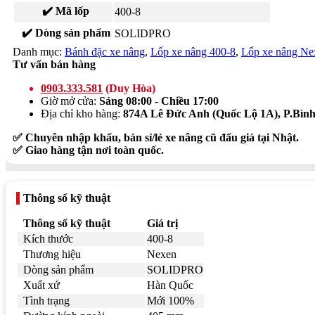
✔️ Mã lốp
400-8
✔️ Dòng sản phẩm
SOLIDPRO
Danh mục:
Bánh đặc xe nâng
,
Lốp xe nâng 400-8
,
Lốp xe nâng Ne
Tư vấn bán hàng
0903.333.581
(Duy Hòa)
Giờ mở cửa:
Sáng 08:00 - Chiều 17:00
Địa chỉ kho hàng:
874A Lê Đức Anh (Quốc Lộ 1A), P.Bì
✅ Chuyên nhập khẩu, bán sỉ/lẻ xe nâng cũ đấu giá tại Nhật.
✅ Giao hàng tận nơi toàn quốc.
Thông số kỹ thuật
Thông số kỹ thuật
Giá trị
Kích thước
400-8
Thương hiệu
Nexen
Dòng sản phẩm
SOLIDPRO
Xuất xứ
Hàn Quốc
Tình trạng
Mới 100%