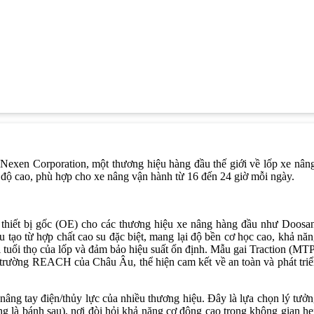
exen Corporation, một thương hiệu hàng đầu thế giới về lốp xe nân
 độ cao, phù hợp cho xe nâng vận hành từ 16 đến 24 giờ mỗi ngày.
thiết bị gốc (OE) cho các thương hiệu xe nâng hàng đầu như Doosa
o từ hợp chất cao su đặc biệt, mang lại độ bền cơ học cao, khả nă
ài tuổi thọ của lốp và đảm bảo hiệu suất ổn định. Mẫu gai Traction (MT
 trường REACH của Châu Âu, thể hiện cam kết về an toàn và phát tri
ng tay điện/thủy lực của nhiều thương hiệu. Đây là lựa chọn lý tưở
ng là bánh sau), nơi đòi hỏi khả năng cơ động cao trong không gian h