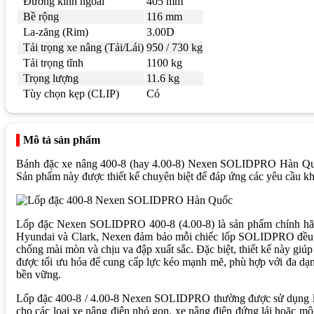
Đường kính ngoài
405 mm
Bề rộng
116 mm
La-zăng (Rim)
3.00D
Tải trọng xe nâng (Tải/Lái)
950 / 730 kg
Tải trọng tĩnh
1100 kg
Trọng lượng
11.6 kg
Tùy chọn kẹp (CLIP)
Có
Mô tả sản phẩm
Bánh đặc xe nâng 400-8 (hay 4.00-8) Nexen SOLIDPRO Hàn Quốc là
Sản phẩm này được thiết kế chuyên biệt để đáp ứng các yêu cầu kh
Lốp đặc Nexen SOLIDPRO 400-8 (4.00-8) là sản phẩm chính hãng,
Hyundai và Clark, Nexen đảm bảo mỗi chiếc lốp SOLIDPRO đều đá
chống mài mòn và chịu va đập xuất sắc. Đặc biệt, thiết kế này giúp
được tối ưu hóa để cung cấp lực kéo mạnh mẽ, phù hợp với đa dạn
bền vững.
Lốp đặc 400-8 / 4.00-8 Nexen SOLIDPRO thường được sử dụng làm b
cho các loại xe nâng điện nhỏ gọn, xe nâng điện đứng lái hoặc mộ