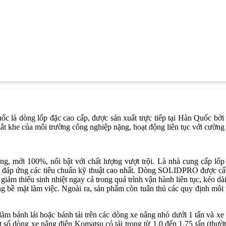
 dòng lốp đặc cao cấp, được sản xuất trực tiếp tại Hàn Quốc bởi N
ắt khe của môi trường công nghiệp nặng, hoạt động liên tục với cường
 mới 100%, nổi bật với chất lượng vượt trội. Là nhà cung cấp lốp 
p ứng các tiêu chuẩn kỹ thuật cao nhất. Dòng SOLIDPRO được cấu tạ
 giảm thiểu sinh nhiệt ngay cả trong quá trình vận hành liên tục, kéo d
g bề mặt làm việc. Ngoài ra, sản phẩm còn tuân thủ các quy định môi
ánh lái hoặc bánh tải trên các dòng xe nâng nhỏ dưới 1 tấn và xe nâ
t số dòng xe nâng điện Komatsu có tải trọng từ 1.0 đến 1.75 tấn (thườ