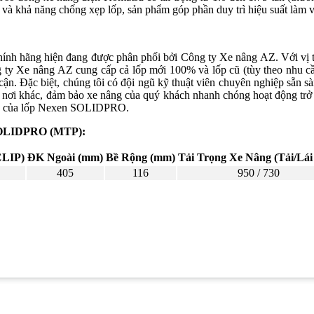
ội và khả năng chống xẹp lốp, sản phẩm góp phần duy trì hiệu suất làm v
 hãng hiện đang được phân phối bởi Công ty Xe nâng AZ. Với vị thế
 ty Xe nâng AZ cung cấp cả lốp mới 100% và lốp cũ (tùy theo nhu cầu 
. Đặc biệt, chúng tôi có đội ngũ kỹ thuật viên chuyên nghiệp sẵn sà
ơi khác, đảm bảo xe nâng của quý khách nhanh chóng hoạt động trở 
ượng của lốp Nexen SOLIDPRO.
n SOLIDPRO (MTP):
CLIP)
ĐK Ngoài (mm)
Bề Rộng (mm)
Tải Trọng Xe Nâng (Tải/Lái
405
116
950 / 730