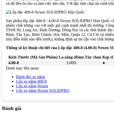
và độ bền bỉ cho ca làm việc kéo dài. Với đặc tính chịu tải vượt tr
Sản phẩm lốp đặc 400-8 / 4.00-8 Nexen SOLIDPRO Hàn Quốc chính
phẩm chất lượng cao với mức giá cạnh tranh nhất thị trường. Công
TP.HCM, Long An, Bình Dương, Đồng Nai và các tỉnh thành lân cận
Bình, Tân Tạo, Bình Chánh, Hóc Môn, Quận 12, Củ Chi và nhiều n
(tùy điều kiện nào đến trước), khẳng định sự tin cậy vào chất l
Thông số kỹ thuật chi tiết của Lốp đặc 400-8 (4.00-8) Nexe
Kích Thước (Mã Sản Phẩm)
La-zăng (Rim)
Tùy chọn Kẹp (
4.00-8
3.00D
●
Danh mục liên quan:
Bánh đặc xe nâng
Lốp xe nâng 400-8
Lốp xe nâng Nexen
Lốp xe nâng Nexen SOLIDPRO
Đánh giá