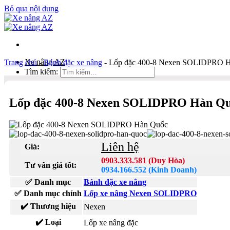
Bỏ qua nội dung
Xe nâng AZ
Trang chủ
-
Bánh đặc xe nâng
-
Lốp đặc 400-8 Nexen SOLIDPRO 
Tìm kiếm:
Duy Hòa
Lốp đặc 400-8 Nexen SOLIDPRO Hàn Q
0903 333 581
Kinh Doanh
0934 166 552
Liên hệ
Giá:
Bản đồ
Liên hệ
0903.333.581 (Duy Hòa)
Tư vấn giá tốt:
0934.166.552 (Kinh Doanh)
Tìm kiếm:
✅ Danh mục
Bánh đặc xe nâng
✅ Danh mục chính
Lốp xe nâng Nexen SOLIDPRO
✔️ Thương hiệu
Nexen
✔️ Loại
Lốp xe nâng đặc