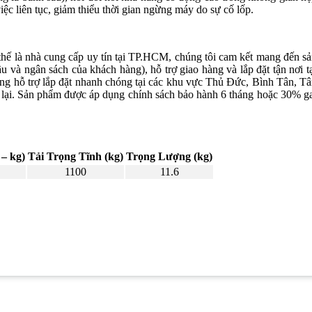
iệc liên tục, giảm thiểu thời gian ngừng máy do sự cố lốp.
 là nhà cung cấp uy tín tại TP.HCM, chúng tôi cam kết mang đến s
và ngân sách của khách hàng), hỗ trợ giao hàng và lắp đặt tận nơi t
ng hỗ trợ lắp đặt nhanh chóng tại các khu vực Thủ Đức, Bình Tân, T
lại. Sản phẩm được áp dụng chính sách bảo hành 6 tháng hoặc 30% g
 – kg)
Tải Trọng Tĩnh (kg)
Trọng Lượng (kg)
1100
11.6