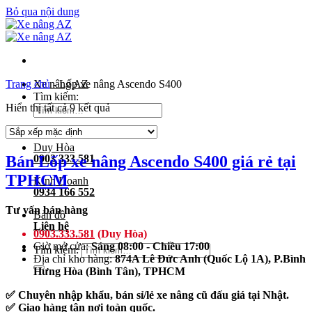
Bỏ qua nội dung
Trang chủ
Xe nâng AZ
-
Lốp xe nâng Ascendo S400
Tìm kiếm:
Hiển thị tất cả 9 kết quả
Duy Hòa
Bán Lốp xe nâng Ascendo S400 giá rẻ tại
0903 333 581
TPHCM
Kinh Doanh
0934 166 552
Tư vấn bán hàng
Bản đồ
Liên hệ
0903.333.581
(Duy Hòa)
Giờ mở cửa:
Sáng 08:00 - Chiều 17:00
Tìm kiếm:
Địa chỉ kho hàng:
874A Lê Đức Anh (Quốc Lộ 1A), P.Bình
Hưng Hòa (Bình Tân), TPHCM
✅ Chuyên nhập khẩu, bán sỉ/lẻ xe nâng cũ đấu giá tại Nhật.
✅ Giao hàng tận nơi toàn quốc.