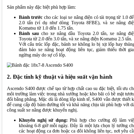
Sản phẩm này đặc biệt phù hợp làm:
Bánh trước
cho các loại xe nâng điện có tải trọng từ 1.0 đ
2.0 tấn (ví dụ như dòng Toyota 8FBE), và xe nâng điệ
Komatsu từ 1.0 đến 1.75 tấn.
Bánh sau
cho xe nâng dầu Toyota 2.0 tấn, xe nâng điệ
Toyota từ 2.0 đến 3.0 tấn, và xe nâng điện Komatsu 2.5 tấn.
Với cấu trúc lốp đặc, bánh xe không lo bị xịt lốp hay thủn
đảm bảo xe nâng hoạt động liên tục, giảm thiểu thời gia
ngừng máy do sự cố lốp.
2. Đặc tính kỹ thuật và hiệu suất vận hành
Ascendo S400 được chế tạo từ hợp chất cao su đặc biệt, tối ưu c
môi trường làm việc trong nhà xưởng hoặc kho bãi có bề mặt tươ
đối bằng phẳng. Mặc dù là dòng lốp kinh tế, S400 vẫn được thiết 
để cung cấp độ bám đường tốt và khả năng chịu tải phù hợp với d
công suất xe nâng được khuyến nghị.
Khuyến nghị sử dụng:
Phù hợp cho cường độ làm việ
khoảng 6-8 giờ mỗi ngày. Đây là một lựa chọn lý tưởng c
các hoạt động ca đơn hoặc ca đôi không liên tục, nơi yêu c