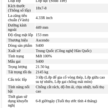
Loại lốp
Lốp đặc (Solid Tire)
Kích thước
18x7-8
(Thông số lốp)
La-zăng tiêu
4.33R inch
chuẩn (Vành)
Đường kính
449 mm
ngoài
Độ rộng mặt lốp
153 mm
Thương hiệu
Ascendo
Dòng sản phẩm
S400
Xuất xứ
Trung Quốc (Công nghệ Hàn Quốc)
Tình trạng
Mới 100%
Mẫu gai
S400
Trọng lượng
21.50 kg
Tải trọng tối đa
2145 kg
3 lớp (Lớp đế gia cố vòng thép, Lớp giữa cao
Cấu trúc lốp
su tự nhiên, Lớp gai chống mài mòn)
Tính năng nổi
Chống cắt rách, độ êm ái, chịu nhiệt, tuổi thọ
bật
cao
Thời gian sử
dụng khuyến
6-8 giờ/ngày (Tuổi thọ ước tính 4 tháng)
nghị