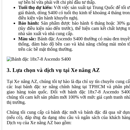
sự bền bỉ vừa phải với chi phí đầu tư thấp.
Tuổi thọ dự kiến:
Với việc sản xuất tại Trung Quốc để tối 
giá thành, dòng S400 có tuổi thọ kinh tế khoảng 4 tháng tro
điều kiện vận hành khuyến nghị.
Bảo hành:
Sản phẩm được bảo hành 6 tháng hoặc 30% ga
(tùy điều kiện nào đến trước), thể hiện cam kết chất lượng 
nhà sản xuất và nhà cung cấp.
Màu sắc:
Bánh đặc Ascendo S400 thường có màu đen truyề
thống, đảm bảo độ bền cao và khả năng chống mài mòn tố
trên các bề mặt thông thường.
3. Lựa chọn và dịch vụ tại Xe nâng AZ
Tại Xe nâng AZ, chúng tôi tự hào là địa chỉ uy tín chuyên cung c
các loại bánh đặc xe nâng chính hãng tại TPHCM và phân phố
giao hàng toàn quốc. Đối với bánh đặc 18x7-8 Ascendo S400
chúng tôi cam kết sản phẩm mới 100% với mức giá cạnh tranh nh
thị trường.
Chúng tôi cung cấp cả bánh đặc mới và bánh đặc đã qua sử dụn
(nếu có), đáp ứng đa dạng nhu cầu và ngân sách của khách hàn
Dịch vụ của Xe nâng AZ bao gồm: