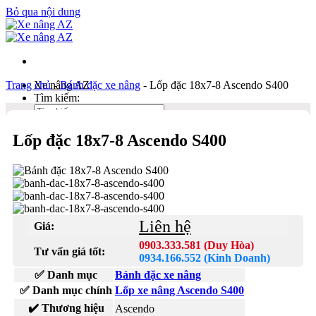
Bỏ qua nội dung
Trang chủ
Xe nâng AZ
-
Bánh đặc xe nâng
-
Lốp đặc 18x7-8 Ascendo S400
Tìm kiếm:
Lốp đặc 18x7-8 Ascendo S400
Duy Hòa
0903 333 581
Kinh Doanh
0934 166 552
Bản đồ
Liên hệ
Giá:
Liên hệ
0903.333.581 (Duy Hòa)
Tư vấn giá tốt:
Tìm kiếm:
0934.166.552 (Kinh Doanh)
✅ Danh mục
Bánh đặc xe nâng
✅ Danh mục chính
Lốp xe nâng Ascendo S400
✔️ Thương hiệu
Ascendo