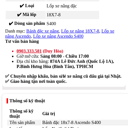
✔️ Loại
Lốp xe nâng đặc
✔️ Mã lốp
18X7-8
✔️ Dòng sản phẩm
S400
Danh mục:
Bánh đặc xe nâng
,
Lốp xe nâng 18X7-8
,
Lốp xe
nâng Ascendo
,
Lốp xe nâng Ascendo S400
Tư vấn bán hàng
0903.333.581
(Duy Hòa)
Giờ mở cửa:
Sáng 08:00 - Chiều 17:00
Địa chỉ kho hàng:
874A Lê Đức Anh (Quốc Lộ 1A),
P.Bình Hưng Hòa (Bình Tân), TPHCM
✅ Chuyên nhập khẩu, bán sỉ/lẻ xe nâng cũ đấu giá tại Nhật.
✅ Giao hàng tận nơi toàn quốc.
Thông số kỹ thuật
Thông số kỹ
Giá trị
thuật
Tên sản phẩm
Bánh đặc 18x7-8 Ascendo S400