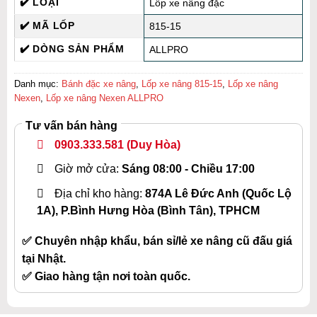
✔️ LOẠI
Lốp xe nâng đặc
✔️ MÃ LỐP
815-15
✔️ DÒNG SẢN PHẨM
ALLPRO
Danh mục:
Bánh đặc xe nâng
,
Lốp xe nâng 815-15
,
Lốp xe nâng
Nexen
,
Lốp xe nâng Nexen ALLPRO
Tư vấn bán hàng
0903.333.581
(Duy Hòa)
Giờ mở cửa:
Sáng 08:00 - Chiều 17:00
Địa chỉ kho hàng:
874A Lê Đức Anh (Quốc Lộ
1A), P.Bình Hưng Hòa (Bình Tân), TPHCM
✅ Chuyên nhập khẩu, bán sỉ/lẻ xe nâng cũ đấu giá
tại Nhật.
✅ Giao hàng tận nơi toàn quốc.