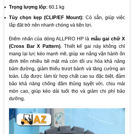
Trọng lượng lốp:
60.1 kg
Tùy chọn kẹp (CLIP/EF Mount):
Có sẵn, giúp việc
lắp đặt trở nên nhanh chóng và tiện lợi.
Điểm nhấn của dòng ALLPRO HP là
mẫu gai chữ X
(Cross Bar X Pattern)
. Thiết kế gai này không chỉ
mang lại lực kéo mạnh mẽ, giúp xe nâng vận hành ổn
định trên nhiều bề mặt mà còn tối ưu hóa khả năng
bám đường, giảm thiểu trượt bánh và tăng cường an
toàn. Lốp được làm từ hợp chất cao su đặc biệt, đảm
bảo khả năng chống đâm thủng tuyệt vời, chịu mài
mòn cao, giúp kéo dài tuổi thọ và giảm chi phí bảo
dưỡng.