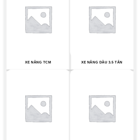
XE NÂNG TCM
XE NÂNG DẦU 3.5 TẤN