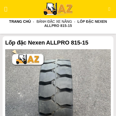
Bỏ
qua
nội
TRANG CHỦ
-
BÁNH ĐẶC XE NÂNG
-
LỐP ĐẶC NEXEN
dung
ALLPRO 815-15
Lốp đặc Nexen ALLPRO 815-15