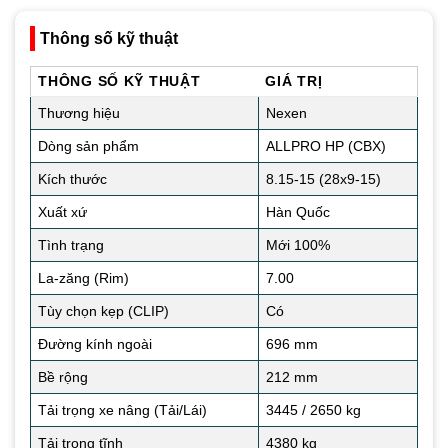
Thông số kỹ thuật
THÔNG SỐ KỸ THUẬT
GIÁ TRỊ
Thương hiệu
Nexen
Dòng sản phẩm
ALLPRO HP (CBX)
Kích thước
8.15-15 (28x9-15)
Xuất xứ
Hàn Quốc
Tình trạng
Mới 100%
La-zăng (Rim)
7.00
Tùy chọn kẹp (CLIP)
Có
Đường kính ngoài
696 mm
Bề rộng
212 mm
Tải trọng xe nâng (Tải/Lái)
3445 / 2650 kg
Tải trọng tĩnh
4380 kg