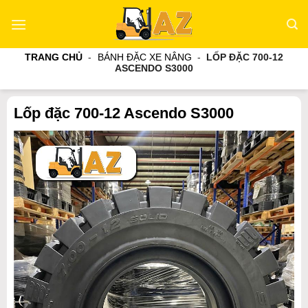
Bỏ
qua
nội
TRANG CHỦ
-
BÁNH ĐẶC XE NÂNG
-
LỐP ĐẶC 700-12
dung
ASCENDO S3000
Lốp đặc 700-12 Ascendo S3000