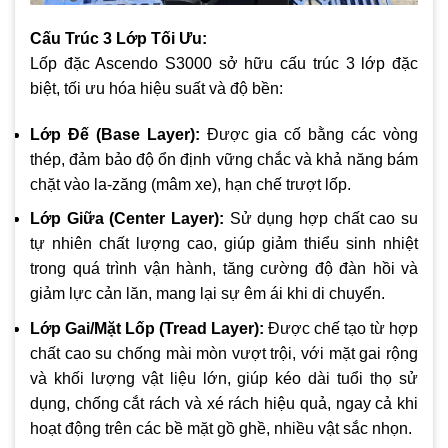
Cấu Trúc 3 Lớp Tối Ưu:
Lốp đặc Ascendo S3000 sở hữu cấu trúc 3 lớp đặc
biệt, tối ưu hóa hiệu suất và độ bền:
Lớp Đế (Base Layer):
Được gia cố bằng các vòng
thép, đảm bảo độ ổn định vững chắc và khả năng bám
chặt vào la-zăng (mâm xe), hạn chế trượt lốp.
Lớp Giữa (Center Layer):
Sử dụng hợp chất cao su
tự nhiên chất lượng cao, giúp giảm thiểu sinh nhiệt
trong quá trình vận hành, tăng cường độ đàn hồi và
giảm lực cản lăn, mang lại sự êm ái khi di chuyển.
Lớp Gai/Mặt Lốp (Tread Layer):
Được chế tạo từ hợp
chất cao su chống mài mòn vượt trội, với mặt gai rộng
và khối lượng vật liệu lớn, giúp kéo dài tuổi thọ sử
dụng, chống cắt rách và xé rách hiệu quả, ngay cả khi
hoạt động trên các bề mặt gồ ghề, nhiều vật sắc nhọn.