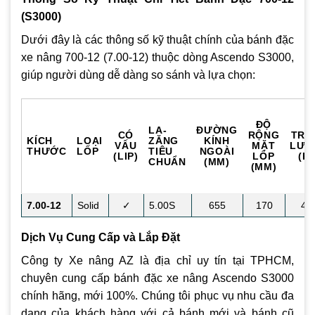
(S3000)
Dưới đây là các thông số kỹ thuật chính của bánh đặc
xe nâng 700-12 (7.00-12) thuộc dòng Ascendo S3000,
giúp người dùng dễ dàng so sánh và lựa chọn:
ĐỘ
LA-
ĐƯỜNG
CÓ
RỘNG
TRỌ
KÍCH
LOẠI
ZĂNG
KÍNH
VẤU
MẶT
LƯỢ
THƯỚC
LỐP
TIÊU
NGOÀI
(LIP)
LỐP
(K
CHUẨN
(MM)
(MM)
7.00-12
Solid
✓
5.00S
655
170
48
Dịch Vụ Cung Cấp và Lắp Đặt
Công ty Xe nâng AZ là địa chỉ uy tín tại TPHCM,
chuyên cung cấp bánh đặc xe nâng Ascendo S3000
chính hãng, mới 100%. Chúng tôi phục vụ nhu cầu đa
dạng của khách hàng với cả bánh mới và bánh cũ