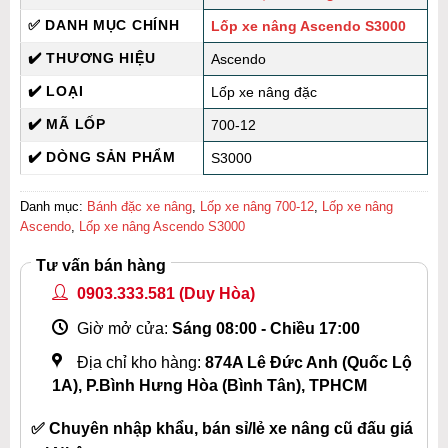
✅ DANH MỤC CHÍNH
Lốp xe nâng Ascendo S3000
✔️ THƯƠNG HIỆU
Ascendo
✔️ LOẠI
Lốp xe nâng đặc
✔️ MÃ LỐP
700-12
✔️ DÒNG SẢN PHẨM
S3000
Danh mục:
Bánh đặc xe nâng
,
Lốp xe nâng 700-12
,
Lốp xe nâng
Ascendo
,
Lốp xe nâng Ascendo S3000
Tư vấn bán hàng
0903.333.581
(Duy Hòa)
Giờ mở cửa:
Sáng 08:00 - Chiều 17:00
Địa chỉ kho hàng:
874A Lê Đức Anh (Quốc Lộ
1A), P.Bình Hưng Hòa (Bình Tân), TPHCM
✅ Chuyên nhập khẩu, bán sỉ/lẻ xe nâng cũ đấu giá