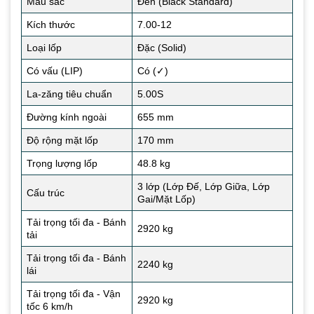
Màu sắc
Đen (Black Standard)
Kích thước
7.00-12
Loại lốp
Đặc (Solid)
Có vấu (LIP)
Có (✓)
La-zăng tiêu chuẩn
5.00S
Đường kính ngoài
655 mm
Độ rộng mặt lốp
170 mm
Trọng lượng lốp
48.8 kg
3 lớp (Lớp Đế, Lớp Giữa, Lớp
Cấu trúc
Gai/Mặt Lốp)
Tải trọng tối đa - Bánh
2920 kg
tải
Tải trọng tối đa - Bánh
2240 kg
lái
Tải trọng tối đa - Vận
2920 kg
tốc 6 km/h