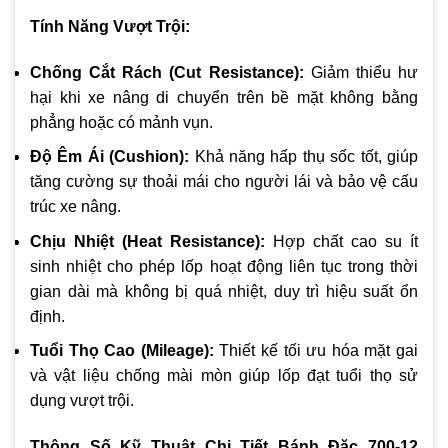
Tính Năng Vượt Trội:
Chống Cắt Rách (Cut Resistance):
Giảm thiểu hư
hại khi xe nâng di chuyển trên bề mặt không bằng
phẳng hoặc có mảnh vụn.
Độ Êm Ái (Cushion):
Khả năng hấp thụ sốc tốt, giúp
tăng cường sự thoải mái cho người lái và bảo vệ cấu
trúc xe nâng.
Chịu Nhiệt (Heat Resistance):
Hợp chất cao su ít
sinh nhiệt cho phép lốp hoạt động liên tục trong thời
gian dài mà không bị quá nhiệt, duy trì hiệu suất ổn
định.
Tuổi Thọ Cao (Mileage):
Thiết kế tối ưu hóa mặt gai
và vật liệu chống mài mòn giúp lốp đạt tuổi thọ sử
dụng vượt trội.
Thông Số Kỹ Thuật Chi Tiết Bánh Đặc 700-12