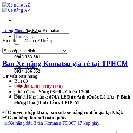
Bỏ
qua
nội
dung
Trang chủ
Xe nâng AZ
-
Xe nâng Komatsu
Tìm
Hiển thị 1–20 của 39 kết quả
kiếm:
Duy Hòa
0903 333 581
Bán Xe nâng Komatsu giá rẻ tại TPHCM
Kinh Doanh
0934 166 552
Tư vấn bán hàng
Bản đồ
Liên hệ
0903.333.581
(Duy Hòa)
Giờ mở cửa:
Sáng 08:00 - Chiều 17:00
Tìm
Địa chỉ kho hàng:
874A Lê Đức Anh (Quốc Lộ 1A), P.Bình
kiếm:
Hưng Hòa (Bình Tân), TPHCM
✅ Chuyên nhập khẩu, bán sỉ/lẻ xe nâng cũ đấu giá tại Nhật.
✅ Giao hàng tận nơi toàn quốc.