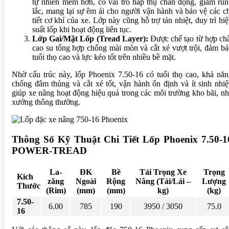
tự nhiên mềm hơn, có vai trò hấp thụ chấn động, giảm ru
lắc, mang lại sự êm ái cho người vận hành và bảo vệ các c
tiết cơ khí của xe. Lớp này cũng hỗ trợ tản nhiệt, duy trì hi
suất lốp khi hoạt động liên tục.
Lớp Gai/Mặt Lốp (Tread Layer):
Được chế tạo từ hợp ch
cao su tổng hợp chống mài mòn và cắt xé vượt trội, đảm b
tuổi thọ cao và lực kéo tốt trên nhiều bề mặt.
Nhờ cấu trúc này, lốp Phoenix 7.50-16 có tuổi thọ cao, khả nă
chống đâm thủng và cắt xé tốt, vận hành ổn định và ít sinh nhiệ
giúp xe nâng hoạt động hiệu quả trong các môi trường kho bãi, n
xưởng thông thường.
Thông Số Kỹ Thuật Chi Tiết Lốp Phoenix 7.50-1
POWER-TREAD
La-
ĐK
Bề
Tải Trọng Xe
Trọng
Kích
zăng
Ngoài
Rộng
Nâng (Tải/Lái –
Lượng
Thước
(Rim)
(mm)
(mm)
kg)
(kg)
7.50-
6.00
785
190
3950 / 3050
75.0
16