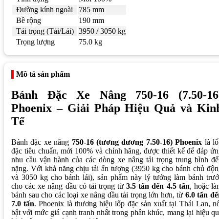
Đường kính ngoài
785 mm
Bề rộng
190 mm
Tải trọng (Tải/Lái)
3950 / 3050 kg
Trọng lượng
75.0 kg
Mô tả sản phẩm
Bánh Đặc Xe Nâng 750-16 (7.50-16
Phoenix – Giải Pháp Hiệu Quả và Kin
Tế
Bánh đặc xe nâng
750-16 (tương đương 7.50-16) Phoenix
là l
đặc tiêu chuẩn, mới 100% và chính hãng, được thiết kế để đáp ứ
nhu cầu vận hành của các dòng xe nâng tải trọng trung bình đ
nặng. Với khả năng chịu tải ấn tượng (3950 kg cho bánh chủ độ
và 3050 kg cho bánh lái), sản phẩm này lý tưởng làm bánh trư
cho các xe nâng dầu có tải trọng từ
3.5 tấn đến 4.5 tấn
, hoặc l
bánh sau cho các loại xe nâng dầu tải trọng lớn hơn, từ
6.0 tấn đ
7.0 tấn
. Phoenix là thương hiệu lốp đặc sản xuất tại Thái Lan, n
bật với mức giá cạnh tranh nhất trong phân khúc, mang lại hiệu q