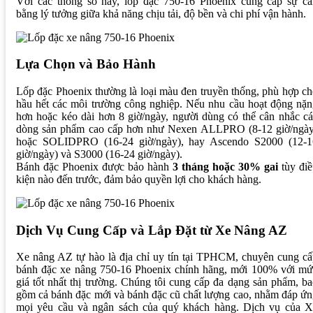
Với các thông số này, lốp đặc 750-16 Phoenix cung cấp sự câ
bằng lý tưởng giữa khả năng chịu tải, độ bền và chi phí vận hành.
Lựa Chọn và Bảo Hành
Lốp đặc Phoenix thường là loại màu đen truyền thống, phù hợp c
hầu hết các môi trường công nghiệp. Nếu nhu cầu hoạt động nặ
hơn hoặc kéo dài hơn 8 giờ/ngày, người dùng có thể cân nhắc c
dòng sản phẩm cao cấp hơn như Nexen ALLPRO (8-12 giờ/ngày
hoặc SOLIDPRO (16-24 giờ/ngày), hay Ascendo S2000 (12-1
giờ/ngày) và S3000 (16-24 giờ/ngày).
Bánh đặc Phoenix được bảo hành
3 tháng hoặc 30% gai
tùy điề
kiện nào đến trước, đảm bảo quyền lợi cho khách hàng.
Dịch Vụ Cung Cấp và Lắp Đặt từ Xe Nâng AZ
Xe nâng AZ tự hào là địa chỉ uy tín tại TPHCM, chuyên cung c
bánh đặc xe nâng 750-16 Phoenix chính hãng, mới 100% với mứ
giá tốt nhất thị trường. Chúng tôi cung cấp đa dạng sản phẩm, b
gồm cả bánh đặc mới và bánh đặc cũ chất lượng cao, nhằm đáp ứ
mọi yêu cầu và ngân sách của quý khách hàng. Dịch vụ của X