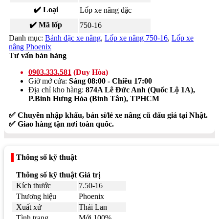
✔️ Loại
Lốp xe nâng đặc
✔️ Mã lốp
750-16
Danh mục:
Bánh đặc xe nâng
,
Lốp xe nâng 750-16
,
Lốp xe
nâng Phoenix
Tư vấn bán hàng
0903.333.581
(Duy Hòa)
Giờ mở cửa:
Sáng 08:00 - Chiều 17:00
Địa chỉ kho hàng:
874A Lê Đức Anh (Quốc Lộ 1A),
P.Bình Hưng Hòa (Bình Tân), TPHCM
✅ Chuyên nhập khẩu, bán sỉ/lẻ xe nâng cũ đấu giá tại Nhật.
✅ Giao hàng tận nơi toàn quốc.
Thông số kỹ thuật
Thông số kỹ thuật
Giá trị
Kích thước
7.50-16
Thương hiệu
Phoenix
Xuất xứ
Thái Lan
Tình trạng
Mới 100%