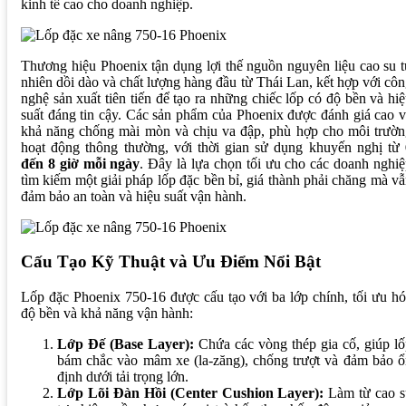
kinh tế cao cho doanh nghiệp.
Thương hiệu Phoenix tận dụng lợi thế nguồn nguyên liệu cao su 
nhiên dồi dào và chất lượng hàng đầu từ Thái Lan, kết hợp với cô
nghệ sản xuất tiên tiến để tạo ra những chiếc lốp có độ bền và hi
suất đáng tin cậy. Các sản phẩm của Phoenix được đánh giá cao 
khả năng chống mài mòn và chịu va đập, phù hợp cho môi trườn
hoạt động thông thường, với thời gian sử dụng khuyến nghị từ
đến 8 giờ mỗi ngày
. Đây là lựa chọn tối ưu cho các doanh nghi
tìm kiếm một giải pháp lốp đặc bền bỉ, giá thành phải chăng mà v
đảm bảo an toàn và hiệu suất vận hành.
Cấu Tạo Kỹ Thuật và Ưu Điểm Nổi Bật
Lốp đặc Phoenix 750-16 được cấu tạo với ba lớp chính, tối ưu h
độ bền và khả năng vận hành:
Lớp Đế (Base Layer):
Chứa các vòng thép gia cố, giúp l
bám chắc vào mâm xe (la-zăng), chống trượt và đảm bảo ổ
định dưới tải trọng lớn.
Lớp Lõi Đàn Hồi (Center Cushion Layer):
Làm từ cao s