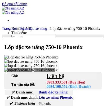
Bỏ qua nội dung
Trang chủ
Xe nâng AZ
-
Bánh đặc xe nâng
-
Lốp đặc xe nâng 750-16 Phoenix
Tìm kiếm:
Lốp đặc xe nâng 750-16 Phoenix
Duy Hòa
0903 333 581
Kinh Doanh
0934 166 552
+ 3
Bản đồ
Liên hệ
Giá:
Liên hệ
0903.333.581 (Duy Hòa)
Tư vấn giá tốt:
Tìm kiếm:
0934.166.552 (Kinh Doanh)
✅ Danh mục
Bánh đặc xe nâng
✅ Danh mục chính
Lốp xe nâng Phoenix
✔️ Thương hiệu
Phoenix