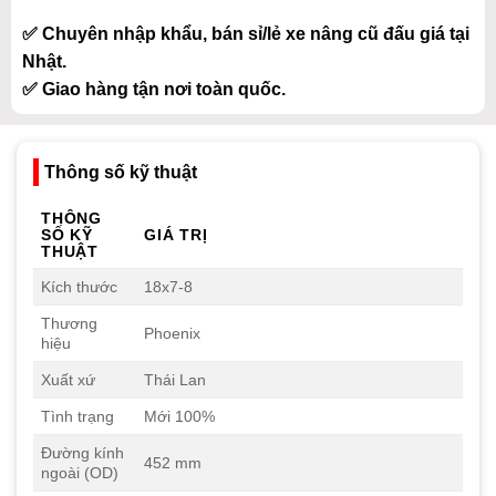
✅ Chuyên nhập khẩu, bán sỉ/lẻ xe nâng cũ đấu giá tại
Nhật.
✅ Giao hàng tận nơi toàn quốc.
Thông số kỹ thuật
THÔNG
SỐ KỸ
GIÁ TRỊ
THUẬT
Kích thước
18x7-8
Thương
Phoenix
hiệu
Xuất xứ
Thái Lan
Tình trạng
Mới 100%
Đường kính
452 mm
ngoài (OD)