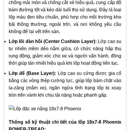
chống mài mòn và chống cắt xé hiệu quả, cung cấp độ
bám đường tốt và kéo dài tuổi thọ sử dụng. Đây là loại
lốp màu đen tiêu chuẩn, phù hợp cho môi trường kho
bãi thông thường, ngoài trời, và nơi không yêu cầu
không để lại vết trên sàn.
Lớp lõi đàn hồi (Center Cushion Layer):
Lớp cao su
tự nhiên mềm dẻo nằm giữa, có chức năng hấp thụ
rung động, giảm xóc cho xe và người vận hành, đồng
thời giúp tản nhiệt hiệu quả khi lốp hoạt động liên tục.
Lớp đế (Base Layer):
Lớp cao su cứng được gia cố
bằng các vòng thép cường lực, giúp lốp bám chặt vào
la-zăng (mâm xe), ngăn ngừa tình trạng lốp bị xoay
tròn trên vành khi chịu tải nặng hoặc phanh gấp.
Thông số kỹ thuật chi tiết của lốp 18x7-8 Phoenix
POWER-TREAD: