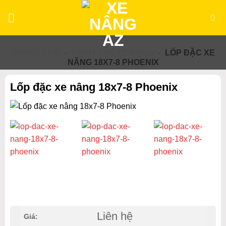
Bỏ
qua
nội
dung
TRANG CHỦ
-
BÁNH ĐẶC XE NÂNG
-
LỐP ĐẶC XE
NÂNG 18X7-8 PHOENIX
Lốp đặc xe nâng 18x7-8 Phoenix
Liên hệ
Giá: