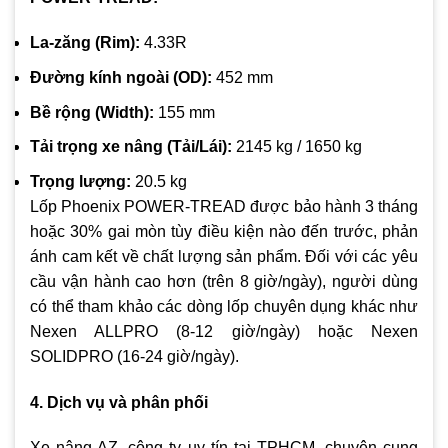
La-zăng (Rim):
4.33R
Đường kính ngoài (OD):
452 mm
Bề rộng (Width):
155 mm
Tải trọng xe nâng (Tải/Lái):
2145 kg / 1650 kg
Trọng lượng:
20.5 kg
Lốp Phoenix POWER-TREAD được bảo hành 3 tháng
hoặc 30% gai mòn tùy điều kiện nào đến trước, phản
ánh cam kết về chất lượng sản phẩm. Đối với các yêu
cầu vận hành cao hơn (trên 8 giờ/ngày), người dùng
có thể tham khảo các dòng lốp chuyên dụng khác như
Nexen ALLPRO (8-12 giờ/ngày) hoặc Nexen
SOLIDPRO (16-24 giờ/ngày).
4. Dịch vụ và phân phối
Xe nâng AZ, công ty uy tín tại TPHCM, chuyên cung