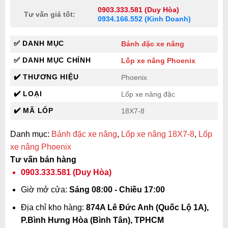
0903.333.581 (Duy Hòa)
Tư vấn giá tốt:
0934.166.552 (Kinh Doanh)
✅ DANH MỤC
Bánh đặc xe nâng
✅ DANH MỤC CHÍNH
Lốp xe nâng Phoenix
✔️ THƯƠNG HIỆU
Phoenix
✔️ LOẠI
Lốp xe nâng đặc
✔️ MÃ LỐP
18X7-8
Danh mục:
Bánh đặc xe nâng
,
Lốp xe nâng 18X7-8
,
Lốp
xe nâng Phoenix
Tư vấn bán hàng
0903.333.581
(Duy Hòa)
Giờ mở cửa:
Sáng 08:00 - Chiều 17:00
Địa chỉ kho hàng:
874A Lê Đức Anh (Quốc Lộ 1A),
P.Bình Hưng Hòa (Bình Tân), TPHCM