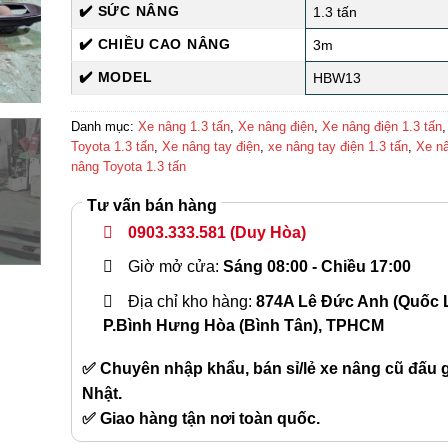
✔️ SỨC NÂNG
1.3 tấn
✔️ CHIỀU CAO NÂNG
3m
✔️ MODEL
HBW13
Danh mục:
Xe nâng 1.3 tấn
,
Xe nâng điện
,
Xe nâng điện 1.3 tấn
Toyota 1.3 tấn
,
Xe nâng tay điện
,
xe nâng tay điện 1.3 tấn
,
Xe n
nâng Toyota 1.3 tấn
Tư vấn bán hàng
0903.333.581
(Duy Hòa)
Giờ mở cửa:
Sáng 08:00 - Chiều 17:00
Địa chỉ kho hàng:
874A Lê Đức Anh (Quốc L
P.Bình Hưng Hòa (Bình Tân), TPHCM
✅ Chuyên nhập khẩu, bán sỉ/lẻ xe nâng cũ đấu gi
Nhật.
✅ Giao hàng tận nơi toàn quốc.