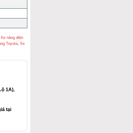
,
Xe nâng điện
âng Toyota
,
Xe
ộ 1A),
á tại