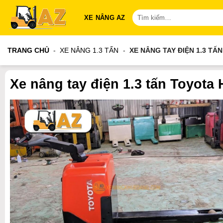
Bỏ
Tìm
XE NÂNG AZ
qua
kiếm:
nội
dung
TRANG CHỦ
-
XE NÂNG 1.3 TẤN
-
XE NÂNG TAY ĐIỆN 1.3 TẤ
Xe nâng tay điện 1.3 tấn Toyot