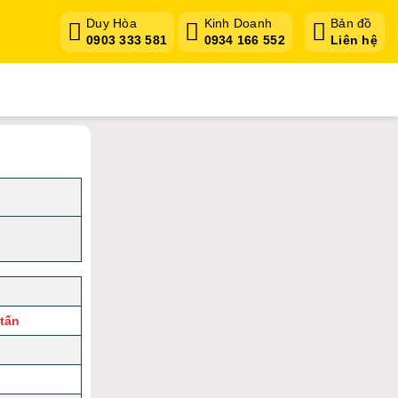
Duy Hòa
Kinh Doanh
Bản đồ
0903 333 581
0934 166 552
Liên hệ
 tấn