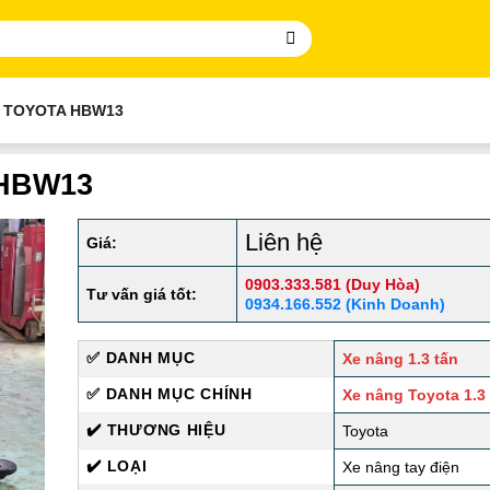
N TOYOTA HBW13
a HBW13
Liên hệ
Giá:
0903.333.581 (Duy Hòa)
Tư vấn giá tốt:
0934.166.552 (Kinh Doanh)
✅ DANH MỤC
Xe nâng 1.3 tấn
✅ DANH MỤC CHÍNH
Xe nâng Toyota 1.3
✔️ THƯƠNG HIỆU
Toyota
✔️ LOẠI
Xe nâng tay điện