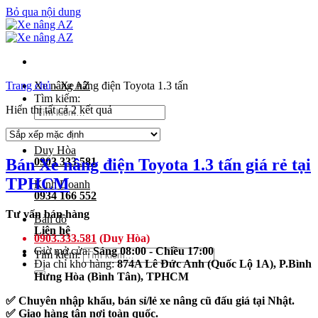
Bỏ qua nội dung
Trang chủ
Xe nâng AZ
-
Xe nâng điện Toyota 1.3 tấn
Tìm kiếm:
Hiển thị tất cả 2 kết quả
Duy Hòa
Bán Xe nâng điện Toyota 1.3 tấn giá rẻ tại
0903 333 581
TPHCM
Kinh Doanh
0934 166 552
Tư vấn bán hàng
Bản đồ
Liên hệ
0903.333.581
(Duy Hòa)
Giờ mở cửa:
Sáng 08:00 - Chiều 17:00
Tìm kiếm:
Địa chỉ kho hàng:
874A Lê Đức Anh (Quốc Lộ 1A), P.Bình
Hưng Hòa (Bình Tân), TPHCM
✅ Chuyên nhập khẩu, bán sỉ/lẻ xe nâng cũ đấu giá tại Nhật.
✅ Giao hàng tận nơi toàn quốc.