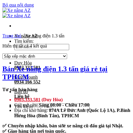
Bỏ qua nội dung
Trang chủ
Xe nâng AZ
-
Xe nâng điện 1.3 tấn
Tìm kiếm:
Hiển thị tất cả 4 kết quả
Duy Hòa
Bán Xe nâng điện 1.3 tấn giá rẻ tại
0903 333 581
TPHCM
Kinh Doanh
0934 166 552
Tư vấn bán hàng
Bản đồ
Liên hệ
0903.333.581
(Duy Hòa)
Giờ mở cửa:
Sáng 08:00 - Chiều 17:00
Tìm kiếm:
Địa chỉ kho hàng:
874A Lê Đức Anh (Quốc Lộ 1A), P.Bình
Hưng Hòa (Bình Tân), TPHCM
✅ Chuyên nhập khẩu, bán sỉ/lẻ xe nâng cũ đấu giá tại Nhật.
✅ Giao hàng tận nơi toàn quốc.