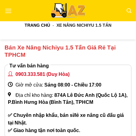
Bỏ
qua
nội
TRANG CHỦ
-
XE NÂNG NICHIYU 1.5 TẤN
dung
Bán Xe Nâng Nichiyu 1.5 Tấn Giá Rẻ Tại
TPHCM
Tư vấn bán hàng
0903.333.581
(Duy Hòa)
Giờ mở cửa:
Sáng 08:00 - Chiều 17:00
Địa chỉ kho hàng:
874A Lê Đức Anh (Quốc Lộ 1A),
P.Bình Hưng Hòa (Bình Tân), TPHCM
✅ Chuyên nhập khẩu, bán sỉ/lẻ xe nâng cũ đấu giá
tại Nhật.
✅ Giao hàng tận nơi toàn quốc.