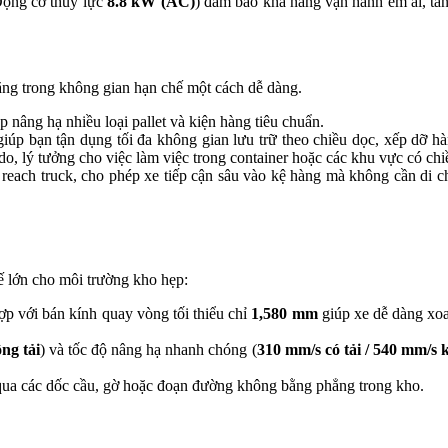
Động cơ thủy lực
8.8 kW (AC)
) đảm bảo khả năng vận hành êm ái, tăn
ặng trong không gian hạn chế một cách dễ dàng.
nâng hạ nhiều loại pallet và kiện hàng tiêu chuẩn.
giúp bạn tận dụng tối đa không gian lưu trữ theo chiều dọc, xếp dỡ 
do, lý tưởng cho việc làm việc trong container hoặc các khu vực có chi
e reach truck, cho phép xe tiếp cận sâu vào kệ hàng mà không cần di ch
hế lớn cho môi trường kho hẹp:
ợp với bán kính quay vòng tối thiểu chỉ
1,580 mm
giúp xe dễ dàng xoay
ông tải
) và tốc độ nâng hạ nhanh chóng (
310 mm/s có tải / 540 mm/s 
qua các dốc cầu, gờ hoặc đoạn đường không bằng phẳng trong kho.