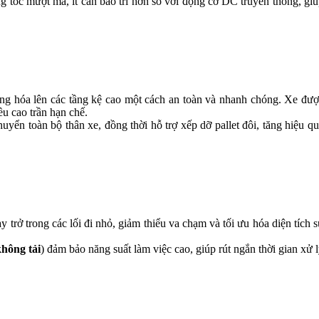
g tốc mượt mà, ít cần bảo trì hơn so với động cơ DC truyền thống, gi
hàng hóa lên các tầng kệ cao một cách an toàn và nhanh chóng. Xe đư
ều cao trần hạn chế.
uyển toàn bộ thân xe, đồng thời hỗ trợ xếp dỡ pallet đôi, tăng hiệu q
 trở trong các lối đi nhỏ, giảm thiểu va chạm và tối ưu hóa diện tích 
không tải
) đảm bảo năng suất làm việc cao, giúp rút ngắn thời gian xử 