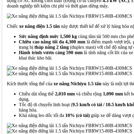
động cơ AC không chổi than (Động cơ di chuyển
4.3 kW (AC)
, 
doanh nghiệp tiết kiệm chi phí và thời gian dừng máy.
Chiếc
xe nâng điện 1.5 tấn
này được thiết kế để xử lý hàng hóa n
Sức nâng định mức 1,500 kg
cùng tâm tải 500 mm cho phép 
Chiều cao nâng tối đa 4,300 mm
là điểm mạnh vượt trội, 
trang bị
tháp nâng 2 tầng
(duplex mast) với chế độ nâng tự 
Hành trình vươn càng 590 mm
là tính năng cốt lõi của x
khai thác kho bãi.
Kích thước tổng thể của
xe nâng Nichiyu 1.5 tấn
này là một lợi t
Chiều dài tổng thể
2,010 mm
và chiều rộng
1,090 mm
kết h
dụng.
Tốc độ di chuyển linh hoạt (
9.5 km/h có tải / 10.5 km/h kh
hàng hóa.
Khả năng leo dốc tối đa
10% (có tải)
giúp xe dễ dàng vượt 