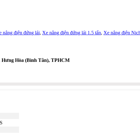
 nâng điện đứng lái
,
Xe nâng điện đứng lái 1.5 tấn
,
Xe nâng điện Nich
nh Hưng Hòa (Bình Tân), TPHCM
S