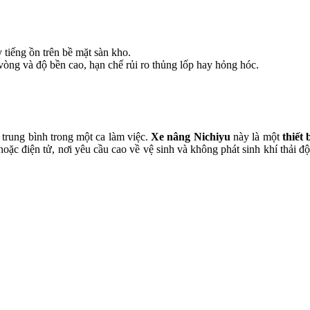
 tiếng ồn trên bề mặt sàn kho.
vòng và độ bền cao, hạn chế rủi ro thủng lốp hay hỏng hóc.
trung bình trong một ca làm việc.
Xe nâng Nichiyu
này là một
thiết 
oặc điện tử, nơi yêu cầu cao về vệ sinh và không phát sinh khí thải đ