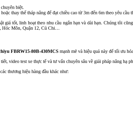
chuyên biệt.
 hoặc thay thế tháp nâng để đạt chiều cao từ 3m đến 6m theo yêu cầu t
 giá tốt, linh hoạt theo nhu cầu ngắn hạn và dài hạn. Chúng tôi cũn
nh, Hóc Môn, Quận 12, Củ Chi…
 Nichiyu FBRW15-80B-430MCS
mạnh mẽ và hiệu quả này để tối ưu hóa
tiết, video test xe thực tế và tư vấn chuyên sâu về giải pháp nâng hạ p
ừ các thương hiệu hàng đầu khác như: