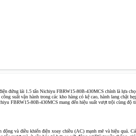
âng điện đứng lái 1.5 tấn Nichiyu FBRW15-80B-430MCS chính là lựa ch
a công suất vận hành trong các kho hàng có kệ cao, hành lang chật hẹ
chiyu FBRW15-80B-430MCS mang đến hiệu suất vượt trội cùng độ ti
 động và điều khiển điện xoay chiều (AC) mạnh mẽ và hiệu quả. Cá