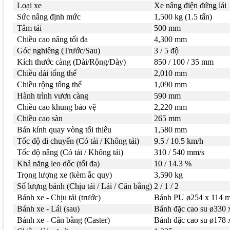
Loại xe
Xe nâng điện đứng lái
Sức nâng định mức
1,500 kg (1.5 tấn)
Tâm tải
500 mm
Chiều cao nâng tối đa
4,300 mm
Góc nghiêng (Trước/Sau)
3 / 5 độ
Kích thước càng (Dài/Rộng/Dày)
850 / 100 / 35 mm
Chiều dài tổng thể
2,010 mm
Chiều rộng tổng thể
1,090 mm
Hành trình vươn càng
590 mm
Chiều cao khung bảo vệ
2,220 mm
Chiều cao sàn
265 mm
Bán kính quay vòng tối thiểu
1,580 mm
Tốc độ di chuyển (Có tải / Không tải)
9.5 / 10.5 km/h
Tốc độ nâng (Có tải / Không tải)
310 / 540 mm/s
Khả năng leo dốc (tối đa)
10 / 14.3 %
Trọng lượng xe (kèm ắc quy)
3,590 kg
Số lượng bánh (Chịu tải / Lái / Cân bằng)
2 / 1 / 2
Bánh xe - Chịu tải (trước)
Bánh PU ø254 x 114 
Bánh xe - Lái (sau)
Bánh đặc cao su ø330
Bánh xe - Cân bằng (Caster)
Bánh đặc cao su ø178