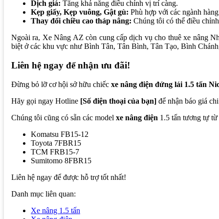
Dịch giá:
Tăng khả năng điều chỉnh vị trí càng.
Kẹp giấy, Kẹp vuông, Gật gù:
Phù hợp với các ngành hàng 
Thay đổi chiều cao tháp nâng:
Chúng tôi có thể điều chỉnh
Ngoài ra, Xe Nâng AZ còn cung cấp dịch vụ cho thuê xe nâng Nhật
biệt ở các khu vực như Bình Tân, Tân Bình, Tân Tạo, Bình Chá
Liên hệ ngay để nhận ưu đãi!
Đừng bỏ lỡ cơ hội sở hữu chiếc
xe nâng điện đứng lái 1.5 tấn
Hãy gọi ngay Hotline
[Số điện thoại của bạn]
để nhận báo giá chi 
Chúng tôi cũng có sẵn các model
xe nâng điện
1.5 tấn tương tự t
Komatsu FB15-12
Toyota 7FBR15
TCM FRB15-7
Sumitomo 8FBR15
Liên hệ ngay để được hỗ trợ tốt nhất!
Danh mục liên quan:
Xe nâng 1.5 tấn