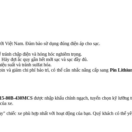
ưới Việt Nam. Đảm bảo sử dụng đúng điện áp cho sạc.
ể tránh chập điện và hỏng hóc nghiêm trọng.
. Hãy đợi ắc quy gần hết mới sạc và sạc đầy đủ.
ệu suất và tránh sulfat hóa.
in và giảm chi phí bảo trì, có thể cân nhắc nâng cấp sang
Pin Lithiu
W15-80B-430MCS
được nhập khẩu chính ngạch, tuyển chọn kỹ lưỡng 
của xe.
ày" chiếc xe phù hợp nhất với hoạt động của bạn. Quý khách có thể y