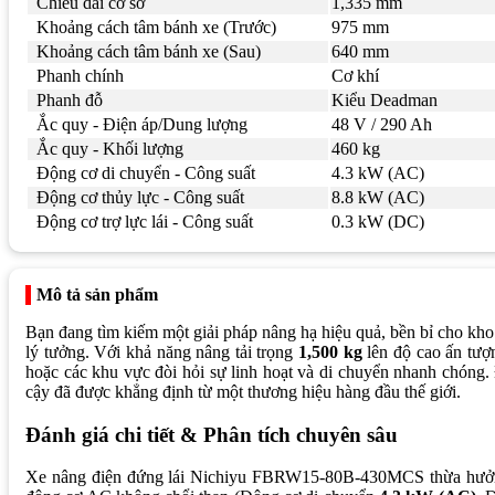
Chiều dài cơ sở
1,335 mm
Khoảng cách tâm bánh xe (Trước)
975 mm
Khoảng cách tâm bánh xe (Sau)
640 mm
Phanh chính
Cơ khí
Phanh đỗ
Kiểu Deadman
Ắc quy - Điện áp/Dung lượng
48 V / 290 Ah
Ắc quy - Khối lượng
460 kg
Động cơ di chuyển - Công suất
4.3 kW (AC)
Động cơ thủy lực - Công suất
8.8 kW (AC)
Động cơ trợ lực lái - Công suất
0.3 kW (DC)
Mô tả sản phẩm
Bạn đang tìm kiếm một giải pháp nâng hạ hiệu quả, bền bỉ cho kho
lý tưởng. Với khả năng nâng tải trọng
1,500 kg
lên độ cao ấn tư
hoặc các khu vực đòi hỏi sự linh hoạt và di chuyển nhanh chóng
cậy đã được khẳng định từ một thương hiệu hàng đầu thế giới.
Đánh giá chi tiết & Phân tích chuyên sâu
Xe nâng điện đứng lái Nichiyu FBRW15-80B-430MCS thừa hưởng n