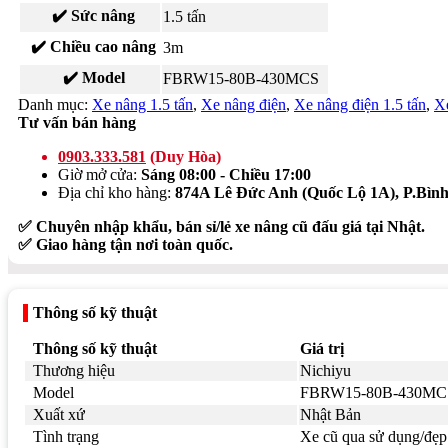
✔️ Sức nâng
1.5 tấn
✔️ Chiều cao nâng
3m
✔️ Model
FBRW15-80B-430MCS
Danh mục:
Xe nâng 1.5 tấn
,
Xe nâng điện
,
Xe nâng điện 1.5 tấn
,
Xe
Tư vấn bán hàng
0903.333.581
(Duy Hòa)
Giờ mở cửa:
Sáng 08:00 - Chiều 17:00
Địa chỉ kho hàng:
874A Lê Đức Anh (Quốc Lộ 1A), P.Bì
✅ Chuyên nhập khẩu, bán sỉ/lẻ xe nâng cũ đấu giá tại Nhật.
✅ Giao hàng tận nơi toàn quốc.
Thông số kỹ thuật
Thông số kỹ thuật
Giá trị
Thương hiệu
Nichiyu
Model
FBRW15-80B-430MC
Xuất xứ
Nhật Bản
Tình trạng
Xe cũ qua sử dụng/đẹp