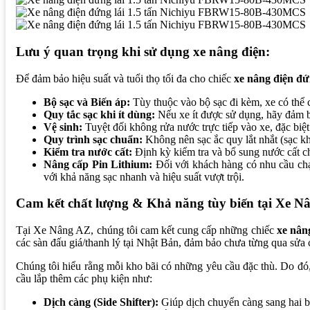
Lưu ý quan trọng khi sử dụng xe nâng điện:
Để đảm bảo hiệu suất và tuổi thọ tối đa cho chiếc
xe nâng điện đứ
Bộ sạc và Biến áp:
Tùy thuộc vào bộ sạc đi kèm, xe có thể
Quy tắc sạc khi ít dùng:
Nếu xe ít được sử dụng, hãy đảm bảo
Vệ sinh:
Tuyệt đối không rửa nước trực tiếp vào xe, đặc biệ
Quy trình sạc chuẩn:
Không nên sạc ắc quy lắt nhắt (sạc kh
Kiểm tra nước cất:
Định kỳ kiểm tra và bổ sung nước cất cho
Nâng cấp Pin Lithium:
Đối với khách hàng có nhu cầu chạy
với khả năng sạc nhanh và hiệu suất vượt trội.
Cam kết chất lượng & Khả năng tùy biến tại Xe N
Tại Xe Nâng AZ, chúng tôi cam kết cung cấp những chiếc
xe nân
các sàn đấu giá/thanh lý tại Nhật Bản, đảm bảo chưa từng qua sửa 
Chúng tôi hiểu rằng mỗi kho bãi có những yêu cầu đặc thù. Do 
cầu lắp thêm các phụ kiện như:
Dịch càng (Side Shifter):
Giúp dịch chuyển càng sang hai bê