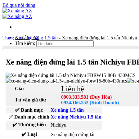
Bỏ qua nội dung
Xe nâng AZ
Trang chủ
-
Xe nâng 1.5 tấn
-
Xe nâng điện đứng lái 1.5 tấn Nic
Tìm kiếm:
Duy Hòa
Xe nâng điện đứng lái 1.5 tấn Nichiyu
0903 333 581
Kinh Doanh
0934 166 552
Liên hệ
Giá:
Bản đồ
Liên hệ
0903.333.581 (Duy Hòa)
Tư vấn giá tốt:
0934.166.552 (Kinh Doanh)
Tìm kiếm:
✅ Danh mục
Xe nâng 1.5 tấn
✅ Danh mục chính
Xe nâng Nichiyu 1.5 tấn
✔️ Thương hiệu
Nichiyu
✔️ Loại
Xe nâng điện đứng lái