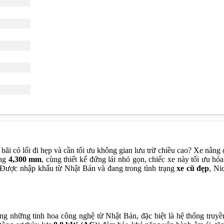
 bãi có lối đi hẹp và cần tối ưu không gian lưu trữ chiều cao? Xe n
ợng
4,300 mm
, cùng thiết kế đứng lái nhỏ gọn, chiếc xe này tối ưu hó
. Được nhập khẩu từ Nhật Bản và đang trong tình trạng
xe cũ đẹp
, Ni
hững tinh hoa công nghệ từ Nhật Bản, đặc biệt là hệ thống truyền