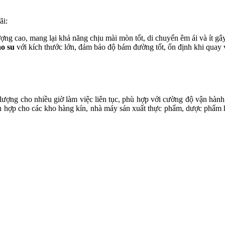
ãi:
ợng cao, mang lại khả năng chịu mài mòn tốt, di chuyển êm ái và ít gây
o su
với kích thước lớn, đảm bảo độ bám đường tốt, ổn định khi quay 
ượng cho nhiều giờ làm việc liên tục, phù hợp với cường độ vận hành 
phù hợp cho các kho hàng kín, nhà máy sản xuất thực phẩm, dược phẩm h