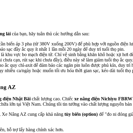
ng lái
của bạn, hãy tuân thủ các hướng dẫn sau:
 cần biến áp 3 pha (từ 380V xuống 200V) để phù hợp với nguồn điện l
 sạc đầy ắc quy ít nhất 1 lần mỗi 20 ngày để duy trì tuổi thọ pin.
t là khu vực bo mạch điện tử. Chỉ vệ sinh bằng khăn khô hoặc xịt hơi đ
i chưa cạn, rút sạc khi chưa đầy), điều này sẽ làm giảm tuổi thọ ắc quy
 ắc quy chì-axit để đảm bảo các ngăn pin luôn được phủ kín, duy trì hi
 nhiều ca/ngày hoặc muốn tối ưu hóa thời gian sạc, kéo dài tuổi thọ p
âng AZ
g điện Nhật Bãi
chất lượng cao. Chiếc
xe nâng điện Nichiyu FBR
chữa lớn tại Việt Nam. Chúng tôi tin tưởng vào chất lượng nguyên bản 
đó, Xe Nâng AZ cung cấp khả năng
tùy biến (option)
để "đo ni đóng gi
n, hỗ trợ lấy hàng chính xác hơn.