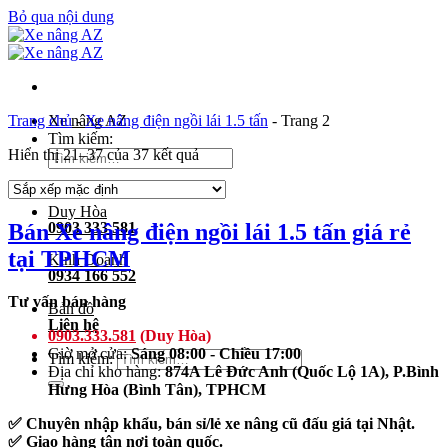
Bỏ qua nội dung
Trang chủ
Xe nâng AZ
-
Xe nâng điện ngồi lái 1.5 tấn
-
Trang 2
Tìm kiếm:
Hiển thị 21–37 của 37 kết quả
Duy Hòa
Bán Xe nâng điện ngồi lái 1.5 tấn giá rẻ
0903 333 581
tại TPHCM
Kinh Doanh
0934 166 552
Tư vấn bán hàng
Bản đồ
Liên hệ
0903.333.581
(Duy Hòa)
Giờ mở cửa:
Sáng 08:00 - Chiều 17:00
Tìm kiếm:
Địa chỉ kho hàng:
874A Lê Đức Anh (Quốc Lộ 1A), P.Bình
Hưng Hòa (Bình Tân), TPHCM
✅ Chuyên nhập khẩu, bán sỉ/lẻ xe nâng cũ đấu giá tại Nhật.
✅ Giao hàng tận nơi toàn quốc.