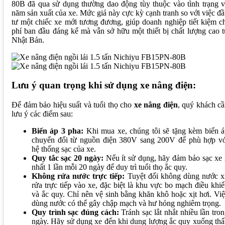
80B đã qua sử dụng thường dao động tùy thuộc vào tình trạng 
năm sản xuất của xe. Mức giá này cực kỳ cạnh tranh so với việc đ
tư một chiếc xe mới tương đương, giúp doanh nghiệp tiết kiệm c
phí ban đầu đáng kể mà vẫn sở hữu một thiết bị chất lượng cao 
Nhật Bản.
Lưu ý quan trọng khi sử dụng xe nâng điện:
Để đảm bảo hiệu suất và tuổi thọ cho
xe nâng điện
, quý khách c
lưu ý các điểm sau:
Biến áp 3 pha:
Khi mua xe, chúng tôi sẽ tặng kèm biến á
chuyển đổi từ nguồn điện 380V sang 200V để phù hợp vớ
hệ thống sạc của xe.
Quy tắc sạc 20 ngày:
Nếu ít sử dụng, hãy đảm bảo sạc xe 
nhất 1 lần mỗi 20 ngày để duy trì tuổi thọ ắc quy.
Không rửa nước trực tiếp:
Tuyệt đối không dùng nước xị
rửa trực tiếp vào xe, đặc biệt là khu vực bo mạch điều khi
và ắc quy. Chỉ nên vệ sinh bằng khăn khô hoặc xịt hơi. Vi
dùng nước có thể gây chập mạch và hư hỏng nghiêm trọng.
Quy trình sạc đúng cách:
Tránh sạc lắt nhắt nhiều lần tro
ngày. Hãy sử dụng xe đến khi dung lượng ắc quy xuống th