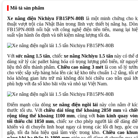
Mô tả sản phẩm
Xe nâng điện Nichiyu FB15PN-80B
là một minh chứng cho k
thuật vượt trội của Nhật Bản trong lĩnh vực thiết bị nâng hạ. Dò
FB15PN-80B nổi bật với công nghệ điện tiên tiến, mang lại hi
suất vận hành ổn định và tiết kiệm năng lượng tối đa.
Với
sức nâng 1.5 tấn
, chiếc
xe nâng Nichiyu 1.5 tấn
này có thể 
dàng xử lý các pallet hàng hóa có trọng lượng phổ biến, từ nguy
liệu thô đến thành phẩm.
Chiều cao nâng 3 mét
là con số lý tưở
cho việc sắp xếp hàng hóa lên các kệ kho tiêu chuẩn 1-2 tầng, tối 
hóa không gian lưu trữ mà không đòi hỏi chiều cao trần quá lớ
phù hợp với đa số kho bãi vừa và nhỏ tại Việt Nam.
Điểm mạnh của dòng
xe nâng điện ngồi lái
này còn nằm ở kíc
thước tối ưu. Với
chiều dài tổng thể khoảng 2850 mm
và
chiề
rộng tổng thể khoảng 1100 mm
, cùng với
bán kính quay vòn
tối thiểu chỉ 1850 mm
, chiếc xe cho phép người lái dễ dàng đi
khiển và di chuyển linh hoạt ngay cả trong các lối đi hẹp, góc c
gấp, tối đa hóa hiệu quả làm việc trong kho.
Chiều cao khun
nâng khi hạ thấp là 1990 mm
giúp xe dễ dàng di chuyển qua c