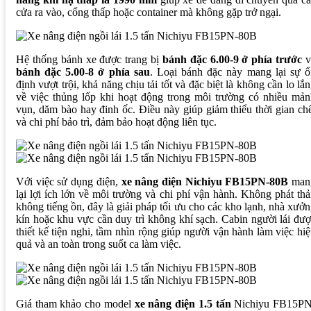
cửa ra vào, cổng thấp hoặc container mà không gặp trở ngại.
Hệ thống bánh xe được trang bị
bánh đặc 6.00-9 ở phía trước
v
bánh đặc 5.00-8 ở phía sau
. Loại bánh đặc này mang lại sự ổ
định vượt trội, khả năng chịu tải tốt và đặc biệt là không cần lo lắ
về việc thủng lốp khi hoạt động trong môi trường có nhiều mả
vụn, dăm bào hay đinh ốc. Điều này giúp giảm thiểu thời gian ch
và chi phí bảo trì, đảm bảo hoạt động liên tục.
Với việc sử dụng điện,
xe nâng điện Nichiyu FB15PN-80B
man
lại lợi ích lớn về môi trường và chi phí vận hành. Không phát thả
không tiếng ồn, đây là giải pháp tối ưu cho các kho lạnh, nhà xưở
kín hoặc khu vực cần duy trì không khí sạch. Cabin người lái đư
thiết kế tiện nghi, tầm nhìn rộng giúp người vận hành làm việc hi
quả và an toàn trong suốt ca làm việc.
Giá tham khảo cho model
xe nâng điện 1.5 tấn
Nichiyu FB15PN