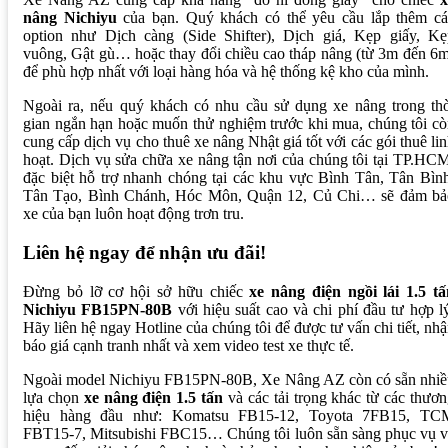
nâng Nichiyu
của bạn. Quý khách có thể yêu cầu lắp thêm cá
option như Dịch càng (Side Shifter), Dịch giá, Kẹp giấy, Kẹ
vuông, Gật gù… hoặc thay đổi chiều cao tháp nâng (từ 3m đến 6
để phù hợp nhất với loại hàng hóa và hệ thống kệ kho của mình.
Ngoài ra, nếu quý khách có nhu cầu sử dụng xe nâng trong thờ
gian ngắn hạn hoặc muốn thử nghiệm trước khi mua, chúng tôi c
cung cấp dịch vụ cho thuê xe nâng Nhật giá tốt với các gói thuê li
hoạt. Dịch vụ sửa chữa xe nâng tận nơi của chúng tôi tại TP.HC
đặc biệt hỗ trợ nhanh chóng tại các khu vực Bình Tân, Tân Bìn
Tân Tạo, Bình Chánh, Hóc Môn, Quận 12, Củ Chi… sẽ đảm bả
xe của bạn luôn hoạt động trơn tru.
Liên hệ ngay để nhận ưu đãi!
Đừng bỏ lỡ cơ hội sở hữu chiếc
xe nâng điện ngồi lái 1.5 tấ
Nichiyu FB15PN-80B
với hiệu suất cao và chi phí đầu tư hợp l
Hãy liên hệ ngay Hotline của chúng tôi để được tư vấn chi tiết, nh
báo giá cạnh tranh nhất và xem video test xe thực tế.
Ngoài model Nichiyu FB15PN-80B, Xe Nâng AZ còn có sẵn nhiề
lựa chọn
xe nâng điện 1.5 tấn
và các tải trọng khác từ các thươ
hiệu hàng đầu như: Komatsu FB15-12, Toyota 7FB15, TC
FBT15-7, Mitsubishi FBC15… Chúng tôi luôn sẵn sàng phục vụ v