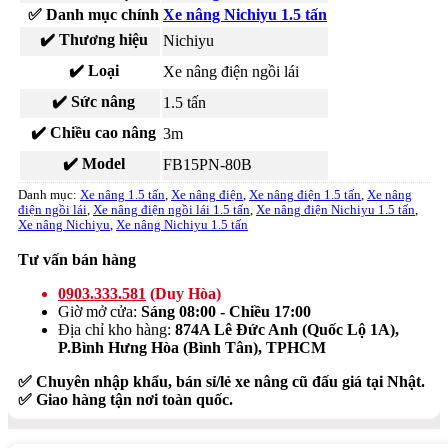
✅ Danh mục chính
Xe nâng Nichiyu 1.5 tấn
✔️ Thương hiệu
Nichiyu
✔️ Loại
Xe nâng điện ngồi lái
✔️ Sức nâng
1.5 tấn
✔️ Chiều cao nâng
3m
✔️ Model
FB15PN-80B
Danh mục:
Xe nâng 1.5 tấn
,
Xe nâng điện
,
Xe nâng điện 1.5 tấn
,
Xe nâng
điện ngồi lái
,
Xe nâng điện ngồi lái 1.5 tấn
,
Xe nâng điện Nichiyu 1.5 tấn
,
Xe nâng Nichiyu
,
Xe nâng Nichiyu 1.5 tấn
Tư vấn bán hàng
0903.333.581
(Duy Hòa)
Giờ mở cửa:
Sáng 08:00 - Chiều 17:00
Địa chỉ kho hàng:
874A Lê Đức Anh (Quốc Lộ 1A),
P.Bình Hưng Hòa (Bình Tân), TPHCM
✅ Chuyên nhập khẩu, bán sỉ/lẻ xe nâng cũ đấu giá tại Nhật.
✅ Giao hàng tận nơi toàn quốc.