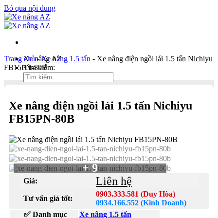
Bỏ qua nội dung
Trang chủ
Xe nâng AZ
-
Xe nâng 1.5 tấn
-
Xe nâng điện ngồi lái 1.5 tấn Nichiyu
FB15PN-80B
Tìm kiếm:
Duy Hòa
Xe nâng điện ngồi lái 1.5 tấn Nichiyu
0903 333 581
FB15PN-80B
Kinh Doanh
0934 166 552
Bản đồ
Liên hệ
+ 9
Tìm kiếm:
Liên hệ
Giá:
0903.333.581 (Duy Hòa)
Tư vấn giá tốt:
0934.166.552 (Kinh Doanh)
✅ Danh mục
Xe nâng 1.5 tấn