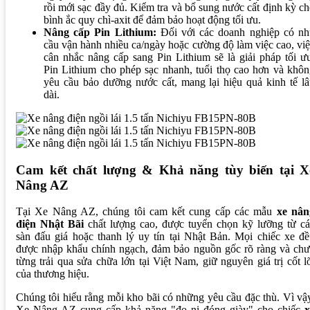
rồi mới sạc đầy đủ. Kiểm tra và bổ sung nước cất định kỳ c
bình ắc quy chì-axit để đảm bảo hoạt động tối ưu.
Nâng cấp Pin Lithium:
Đối với các doanh nghiệp có nh
cầu vận hành nhiều ca/ngày hoặc cường độ làm việc cao, vi
cân nhắc nâng cấp sang Pin Lithium sẽ là giải pháp tối ư
Pin Lithium cho phép sạc nhanh, tuổi thọ cao hơn và khô
yêu cầu bảo dưỡng nước cất, mang lại hiệu quả kinh tế l
dài.
Cam kết chất lượng & Khả năng tùy biến tại X
Nâng AZ
Tại Xe Nâng AZ, chúng tôi cam kết cung cấp các mẫu
xe nân
điện Nhật Bãi
chất lượng cao, được tuyển chọn kỹ lưỡng từ cá
sàn đấu giá hoặc thanh lý uy tín tại Nhật Bản. Mọi chiếc xe đ
được nhập khẩu chính ngạch, đảm bảo nguồn gốc rõ ràng và chư
từng trải qua sửa chữa lớn tại Việt Nam, giữ nguyên giá trị cốt l
của thương hiệu.
Chúng tôi hiểu rằng mỗi kho bãi có những yêu cầu đặc thù. Vì vậ
Xe Nâng AZ cung cấp khả năng "đo ni đóng giày" cho chiếc
x