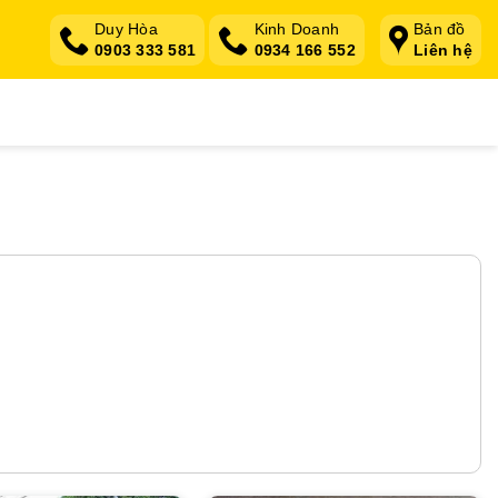
Duy Hòa
Kinh Doanh
Bản đồ
0903 333 581
0934 166 552
Liên hệ