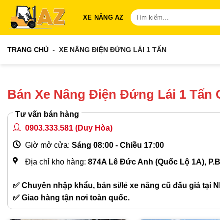
Bỏ
Tìm
XE NÂNG AZ
qua
kiếm:
nội
dung
TRANG CHỦ
-
XE NÂNG ĐIỆN ĐỨNG LÁI 1 TẤN
Bán Xe Nâng Điện Đứng Lái 1 Tấn 
Tư vấn bán hàng
0903.333.581
(Duy Hòa)
Giờ mở cửa:
Sáng 08:00 - Chiều 17:00
Địa chỉ kho hàng:
874A Lê Đức Anh (Quốc Lộ 1A), P.
✅ Chuyên nhập khẩu, bán sỉ/lẻ xe nâng cũ đấu giá tại N
✅ Giao hàng tận nơi toàn quốc.