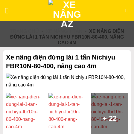
Bỏ
qua
nội
dung
TRANG CHỦ
-
XE NÂNG 1 TẤN
-
XE NÂNG ĐIỆN
ĐỨNG LÁI 1 TẤN NICHIYU FBR10N-80-400, NÂNG
CAO 4M
Xe nâng điện đứng lái 1 tấn Nichiyu
FBR10N-80-400, nâng cao 4m
+ 22