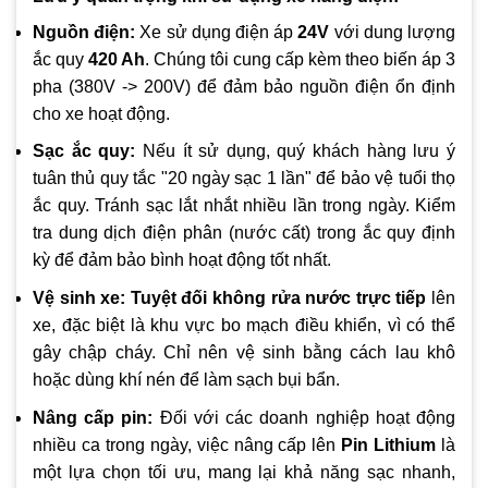
Nguồn điện:
Xe sử dụng điện áp
24V
với dung lượng
ắc quy
420 Ah
. Chúng tôi cung cấp kèm theo biến áp 3
pha (380V -> 200V) để đảm bảo nguồn điện ổn định
cho xe hoạt động.
Sạc ắc quy:
Nếu ít sử dụng, quý khách hàng lưu ý
tuân thủ quy tắc "20 ngày sạc 1 lần" để bảo vệ tuổi thọ
ắc quy. Tránh sạc lắt nhắt nhiều lần trong ngày. Kiểm
tra dung dịch điện phân (nước cất) trong ắc quy định
kỳ để đảm bảo bình hoạt động tốt nhất.
Vệ sinh xe:
Tuyệt đối không rửa nước trực tiếp
lên
xe, đặc biệt là khu vực bo mạch điều khiển, vì có thể
gây chập cháy. Chỉ nên vệ sinh bằng cách lau khô
hoặc dùng khí nén để làm sạch bụi bẩn.
Nâng cấp pin:
Đối với các doanh nghiệp hoạt động
nhiều ca trong ngày, việc nâng cấp lên
Pin Lithium
là
một lựa chọn tối ưu, mang lại khả năng sạc nhanh,