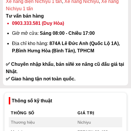
Xe nâng điện Nichiyu 1 tấn
,
Xe nâng Nichiyu
,
Xe nâng
Nichiyu 1 tấn
Tư vấn bán hàng
0903.333.581
(Duy Hòa)
Giờ mở cửa:
Sáng 08:00 - Chiều 17:00
Địa chỉ kho hàng:
874A Lê Đức Anh (Quốc Lộ 1A),
P.Bình Hưng Hòa (Bình Tân), TPHCM
✅ Chuyên nhập khẩu, bán sỉ/lẻ xe nâng cũ đấu giá tại
Nhật.
✅ Giao hàng tận nơi toàn quốc.
Thông số kỹ thuật
THÔNG SỐ
GIÁ TRỊ
Thương hiệu
Nichiyu