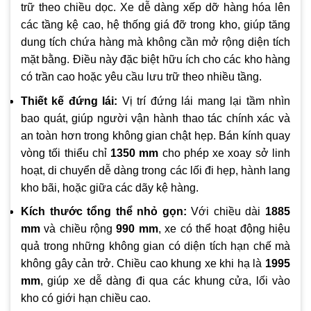
trữ theo chiều dọc. Xe dễ dàng xếp dỡ hàng hóa lên
các tầng kệ cao, hệ thống giá đỡ trong kho, giúp tăng
dung tích chứa hàng mà không cần mở rộng diện tích
mặt bằng. Điều này đặc biệt hữu ích cho các kho hàng
có trần cao hoặc yêu cầu lưu trữ theo nhiều tầng.
Thiết kế đứng lái:
Vị trí đứng lái mang lại tầm nhìn
bao quát, giúp người vận hành thao tác chính xác và
an toàn hơn trong không gian chật hẹp. Bán kính quay
vòng tối thiểu chỉ
1350 mm
cho phép xe xoay sở linh
hoạt, di chuyển dễ dàng trong các lối đi hẹp, hành lang
kho bãi, hoặc giữa các dãy kệ hàng.
Kích thước tổng thể nhỏ gọn:
Với chiều dài
1885
mm
và chiều rộng
990 mm
, xe có thể hoạt động hiệu
quả trong những không gian có diện tích hạn chế mà
không gây cản trở. Chiều cao khung xe khi hạ là
1995
mm
, giúp xe dễ dàng đi qua các khung cửa, lối vào
kho có giới hạn chiều cao.