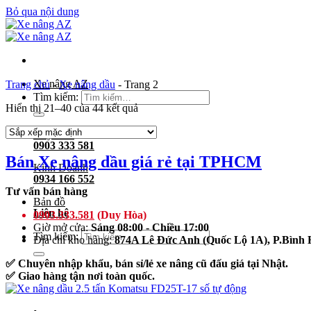
Bỏ qua nội dung
Xe nâng AZ
Trang chủ
-
Xe nâng dầu
-
Trang 2
Tìm kiếm:
Hiển thị 21–40 của 44 kết quả
Duy Hòa
0903 333 581
Bán Xe nâng dầu giá rẻ tại TPHCM
Kinh Doanh
0934 166 552
Tư vấn bán hàng
Bản đồ
Liên hệ
0903.333.581
(Duy Hòa)
Giờ mở cửa:
Sáng 08:00 - Chiều 17:00
Tìm kiếm:
Địa chỉ kho hàng:
874A Lê Đức Anh (Quốc Lộ 1A), P.Bìn
✅ Chuyên nhập khẩu, bán sỉ/lẻ xe nâng cũ đấu giá tại Nhật.
✅ Giao hàng tận nơi toàn quốc.