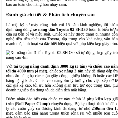
bảo an toàn cho hàng hóa nhạy cảm.
Đánh giá chi tiết & Phân tích chuyên sâu
Là một kỹ sư máy công trình với 15 năm kinh nghiệm, tôi khẳn
định rằng dòng
xe nâng dầu Toyota 02-8FD30
luôn là biểu tượ
của sự bền bỉ và hiệu suất. Chiếc xe này được trang bị những cô
nghệ tiên tiến nhất của Toyota, tập trung vào khả năng vận hà
mạnh mẽ, linh hoạt và đặc biệt hiệu quả với phụ kiện kẹp giấy tròn.
Với
tải trọng nâng danh định 3000 kg (3 tấn)
và
chiều cao nân
tối đa 4000 mm (4 mét)
, chiếc
xe nâng 3 tấn
này dễ dàng đáp ứn
nhu cầu nâng hạ các cuộn giấy công nghiệp khổng lồ hoặc các ki
hàng nặng khác. Chiều cao nâng 4m lý tưởng cho việc xếp dỡ l
các giá kệ cao, tối ưu hóa không gian lưu trữ dọc trong kho, gi
doanh nghiệp tận dụng tối đa diện tích mặt bằng.
Điểm nhấn đặc biệt của chiếc xe này chính là
phụ kiện kẹp giấ
tròn (Roll Paper Clamp)
chuyên dụng. Bộ kẹp được thiết kế để 
lý các cuộn giấy có đường kính đa dạng, từ nhỏ
250mm đến 1.
mét
, đảm bảo khả năng tương thích rộng rãi với nhiều loại cu
giấy khác nhau.