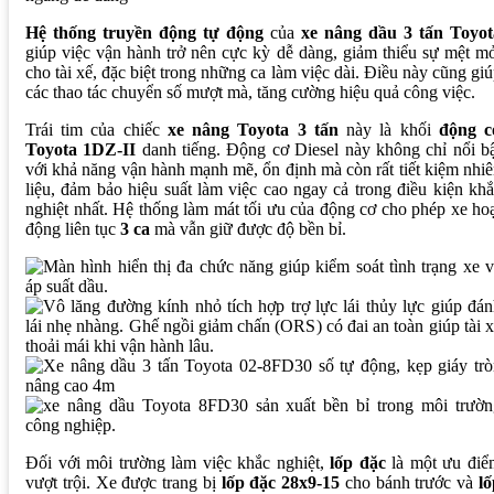
Hệ thống truyền động tự động
của
xe nâng dầu 3 tấn Toyot
giúp việc vận hành trở nên cực kỳ dễ dàng, giảm thiểu sự mệt m
cho tài xế, đặc biệt trong những ca làm việc dài. Điều này cũng gi
các thao tác chuyển số mượt mà, tăng cường hiệu quả công việc.
Trái tim của chiếc
xe nâng Toyota 3 tấn
này là khối
động c
Toyota 1DZ-II
danh tiếng. Động cơ Diesel này không chỉ nổi b
với khả năng vận hành mạnh mẽ, ổn định mà còn rất tiết kiệm nhi
liệu, đảm bảo hiệu suất làm việc cao ngay cả trong điều kiện kh
nghiệt nhất. Hệ thống làm mát tối ưu của động cơ cho phép xe ho
động liên tục
3 ca
mà vẫn giữ được độ bền bỉ.
Đối với môi trường làm việc khắc nghiệt,
lốp đặc
là một ưu điể
vượt trội. Xe được trang bị
lốp đặc 28x9-15
cho bánh trước và
l