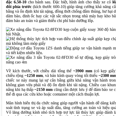
đặc 6.50-10
cho bánh sau. Đặc biệt, hình ảnh cho thấy xe có
l
đôi phía trước
(kích thước 600-10) giúp tăng cường khả năng c
bằng và ổn định khi tải nặng, đồng thời chống đâm thủng, hư hại 
dăm bào, đinh ốc hay các vật sắc nhọn trong nhà máy hay kho bã
đảm bảo an toàn và giảm thiểu chi phí bảo dưỡng lốp.
Về kích thước, với chiều dài tổng thể
~3900 mm
(có kẹp giấy)
chiều rộng
~1250 mm
, và bán kính quay vòng tối thiểu
~2300 m
chiếc xe này mang lại sự cân bằng giữa khả năng vận hành tro
không gian vừa phải và độ ổn định khi tải nặng. Chiều cao khu
nâng khi hạ thấp
~2150 mm
cũng cần được lưu ý để đảm bảo xe 
thể đi qua các cửa kho hoặc container một cách thuận lợi.
Màn hình hiển thị đa chức năng giúp người vận hành dễ dàng ki
soát tình trạng xe và áp suất dầu, tăng cường an toàn và hiệu qu
Vô lăng đường kính nhỏ tích hợp trợ lực lái thủy lực giúp đánh l