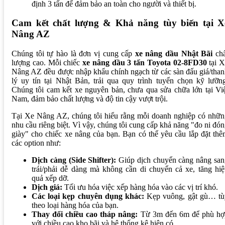
định 3 tấn để đảm bảo an toàn cho người và thiết bị.
Cam kết chất lượng & Khả năng tùy biến tại X
Nâng AZ
Chúng tôi tự hào là đơn vị cung cấp
xe nâng dầu Nhật Bãi
chấ
lượng cao. Mỗi chiếc
xe nâng dầu 3 tấn Toyota 02-8FD30
tại X
Nâng AZ đều được nhập khẩu chính ngạch từ các sàn đấu giá/tha
lý uy tín tại Nhật Bản, trải qua quy trình tuyển chọn kỹ lưỡn
Chúng tôi cam kết xe nguyên bản, chưa qua sửa chữa lớn tại Vi
Nam, đảm bảo chất lượng và độ tin cậy vượt trội.
Tại Xe Nâng AZ, chúng tôi hiểu rằng mỗi doanh nghiệp có nhữn
nhu cầu riêng biệt. Vì vậy, chúng tôi cung cấp khả năng "đo ni đó
giày" cho chiếc xe nâng của bạn. Bạn có thể yêu cầu lắp đặt th
các option như:
Dịch càng (Side Shifter):
Giúp dịch chuyển càng nâng san
trái/phải dễ dàng mà không cần di chuyển cả xe, tăng hi
quả xếp dỡ.
Dịch giá:
Tối ưu hóa việc xếp hàng hóa vào các vị trí khó.
Các loại kẹp chuyên dụng khác:
Kẹp vuông, gật gù… tù
theo loại hàng hóa của bạn.
Thay đổi chiều cao tháp nâng:
Từ 3m đến 6m để phù hợ
với chiều cao kho bãi và hệ thống kệ hiện có.