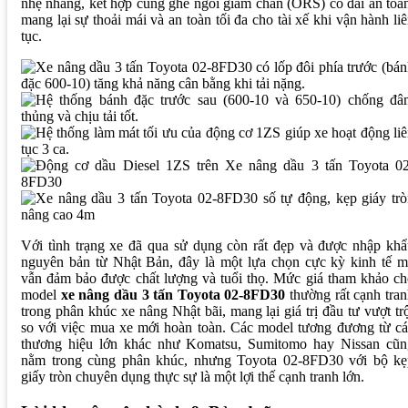
nhẹ nhàng, kết hợp cùng ghế ngồi giảm chấn (ORS) có đai an toà
mang lại sự thoải mái và an toàn tối đa cho tài xế khi vận hành li
tục.
Với tình trạng xe đã qua sử dụng còn rất đẹp và được nhập kh
nguyên bản từ Nhật Bản, đây là một lựa chọn cực kỳ kinh tế m
vẫn đảm bảo được chất lượng và tuổi thọ. Mức giá tham khảo c
model
xe nâng dầu 3 tấn Toyota 02-8FD30
thường rất cạnh tra
trong phân khúc xe nâng Nhật bãi, mang lại giá trị đầu tư vượt tr
so với việc mua xe mới hoàn toàn. Các model tương đương từ c
thương hiệu lớn khác như Komatsu, Sumitomo hay Nissan cũn
nằm trong cùng phân khúc, nhưng Toyota 02-8FD30 với bộ kẹ
giấy tròn chuyên dụng thực sự là một lợi thế cạnh tranh lớn.