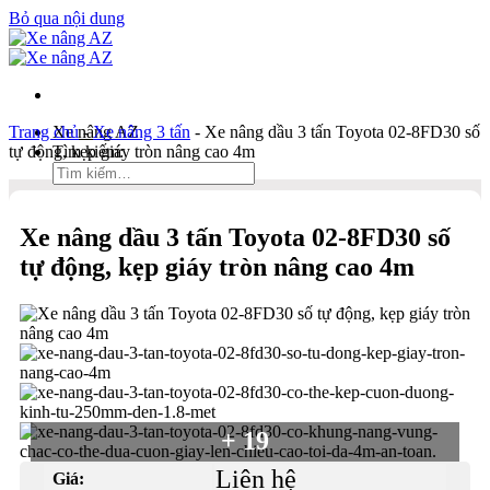
Bỏ qua nội dung
Trang chủ
Xe nâng AZ
-
Xe nâng 3 tấn
-
Xe nâng dầu 3 tấn Toyota 02-8FD30 số
tự động, kẹp giáy tròn nâng cao 4m
Tìm kiếm:
Duy Hòa
Xe nâng dầu 3 tấn Toyota 02-8FD30 số
0903 333 581
tự động, kẹp giáy tròn nâng cao 4m
Kinh Doanh
0934 166 552
Bản đồ
Liên hệ
Tìm kiếm:
+ 19
Liên hệ
Giá: