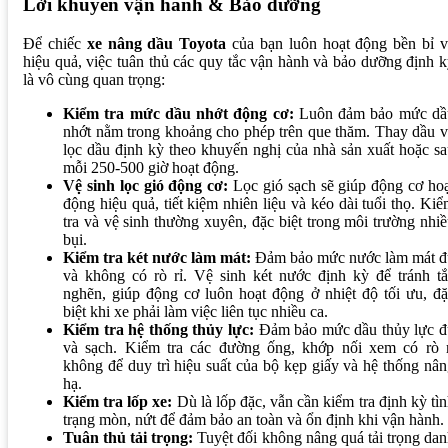
Lời khuyên vận hành & Bảo dưỡng
Để chiếc
xe nâng dầu Toyota
của bạn luôn hoạt động bền bỉ v
hiệu quả, việc tuân thủ các quy tắc vận hành và bảo dưỡng định 
là vô cùng quan trọng:
Kiểm tra mức dầu nhớt động cơ:
Luôn đảm bảo mức dầ
nhớt nằm trong khoảng cho phép trên que thăm. Thay dầu 
lọc dầu định kỳ theo khuyến nghị của nhà sản xuất hoặc s
mỗi 250-500 giờ hoạt động.
Vệ sinh lọc gió động cơ:
Lọc gió sạch sẽ giúp động cơ ho
động hiệu quả, tiết kiệm nhiên liệu và kéo dài tuổi thọ. Ki
tra và vệ sinh thường xuyên, đặc biệt trong môi trường nhi
bụi.
Kiểm tra két nước làm mát:
Đảm bảo mức nước làm mát đ
và không có rò rỉ. Vệ sinh két nước định kỳ để tránh tắ
nghẽn, giúp động cơ luôn hoạt động ở nhiệt độ tối ưu, đ
biệt khi xe phải làm việc liên tục nhiều ca.
Kiểm tra hệ thống thủy lực:
Đảm bảo mức dầu thủy lực đ
và sạch. Kiểm tra các đường ống, khớp nối xem có rò r
không để duy trì hiệu suất của bộ kẹp giấy và hệ thống nâ
hạ.
Kiểm tra lốp xe:
Dù là lốp đặc, vẫn cần kiểm tra định kỳ tì
trạng mòn, nứt để đảm bảo an toàn và ổn định khi vận hành.
Tuân thủ tải trọng:
Tuyệt đối không nâng quá tải trọng da