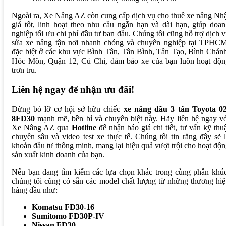
Ngoài ra, Xe Nâng AZ còn cung cấp dịch vụ cho thuê xe nâng Nh
giá tốt, linh hoạt theo nhu cầu ngắn hạn và dài hạn, giúp doa
nghiệp tối ưu chi phí đầu tư ban đầu. Chúng tôi cũng hỗ trợ dịch 
sửa xe nâng tận nơi nhanh chóng và chuyên nghiệp tại TPHCM
đặc biệt ở các khu vực Bình Tân, Tân Bình, Tân Tạo, Bình Chán
Hóc Môn, Quận 12, Củ Chi, đảm bảo xe của bạn luôn hoạt độn
trơn tru.
Liên hệ ngay để nhận ưu đãi!
Đừng bỏ lỡ cơ hội sở hữu chiếc
xe nâng dầu 3 tấn Toyota 02
8FD30
mạnh mẽ, bền bỉ và chuyên biệt này. Hãy liên hệ ngay v
Xe Nâng AZ qua
Hotline
để nhận báo giá chi tiết, tư vấn kỹ thu
chuyên sâu và video test xe thực tế. Chúng tôi tin rằng đây sẽ 
khoản đầu tư thông minh, mang lại hiệu quả vượt trội cho hoạt độ
sản xuất kinh doanh của bạn.
Nếu bạn đang tìm kiếm các lựa chọn khác trong cùng phân khúc
chúng tôi cũng có sẵn các model chất lượng từ những thương hi
hàng đầu như:
Komatsu FD30-16
Sumitomo FD30P-IV
Nissan FD30