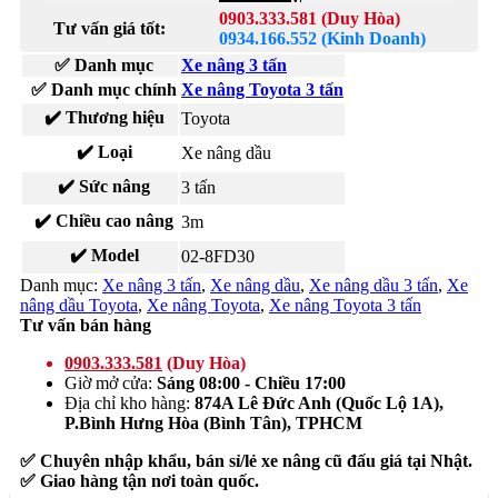
0903.333.581 (Duy Hòa)
Tư vấn giá tốt:
0934.166.552 (Kinh Doanh)
✅ Danh mục
Xe nâng 3 tấn
✅ Danh mục chính
Xe nâng Toyota 3 tấn
✔️ Thương hiệu
Toyota
✔️ Loại
Xe nâng dầu
✔️ Sức nâng
3 tấn
✔️ Chiều cao nâng
3m
✔️ Model
02-8FD30
Danh mục:
Xe nâng 3 tấn
,
Xe nâng dầu
,
Xe nâng dầu 3 tấn
,
Xe
nâng dầu Toyota
,
Xe nâng Toyota
,
Xe nâng Toyota 3 tấn
Tư vấn bán hàng
0903.333.581
(Duy Hòa)
Giờ mở cửa:
Sáng 08:00 - Chiều 17:00
Địa chỉ kho hàng:
874A Lê Đức Anh (Quốc Lộ 1A),
P.Bình Hưng Hòa (Bình Tân), TPHCM
✅ Chuyên nhập khẩu, bán sỉ/lẻ xe nâng cũ đấu giá tại Nhật.
✅ Giao hàng tận nơi toàn quốc.