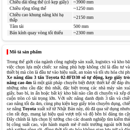
Chiều dài tổng thể (có kẹp giấy)
~3900 mm
Chiều rộng tổng thể
~1250 mm
Chiều cao khung nâng khi hạ
~2150 mm
thấp
Tâm tải
500 mm
Bán kính quay vòng tối thiểu
~2300 mm
Mô tả sản phẩm
Trong thế giới của ngành công nghiệp sản xuất, logistics và kho bã
việc chọn lựa một chiếc xe nâng phù hợp không chỉ là đầu tư v
thiết bị mà còn là đầu tư vào hiệu suất, an toàn và tối ưu hóa chi ph
Xe nâng dầu 3 tấn Toyota 02-8FD30 số tự động, kẹp giấy trò
nâng cao 4m
là một giải pháp chuyên biệt được thiết kế để đáp ứ
những nhu cầu đặc thù nhất, đặc biệt trong các nhà máy sản xu
giấy, bao bì, in ấn hoặc bất kỳ kho bãi nào cần di chuyển và xếp 
cuộn tròn có tải trọng lớn. Với sức nâng danh định 3 tấn và chi
cao nâng tối đa 4m, cùng phụ kiện kẹp giấy tròn chuyên dụng, chi
xe nâng
Toyota
xuất xứ từ Nhật Bản này, dù đã qua sử dụng như
còn rất đẹp, mang lại hiệu quả vượt trội và độ bền bỉ đáng tin cậ
Đây chính là lựa chọn lý tưởng cho các doanh nghiệp tìm kiếm thi
bị công suất cao, vận hành mạnh mẽ ở môi trường ngoài trời ho
nhà xưởng rộng rãi, đồng thời tối ưu hóa không gian lưu trữ và đ