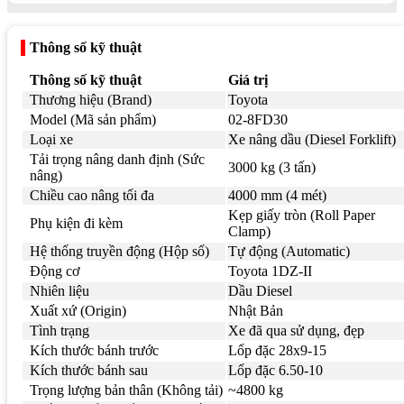
Thông số kỹ thuật
Thông số kỹ thuật
Giá trị
Thương hiệu (Brand)
Toyota
Model (Mã sản phẩm)
02-8FD30
Loại xe
Xe nâng dầu (Diesel Forklift)
Tải trọng nâng danh định (Sức
3000 kg (3 tấn)
nâng)
Chiều cao nâng tối đa
4000 mm (4 mét)
Kẹp giấy tròn (Roll Paper
Phụ kiện đi kèm
Clamp)
Hệ thống truyền động (Hộp số)
Tự động (Automatic)
Động cơ
Toyota 1DZ-II
Nhiên liệu
Dầu Diesel
Xuất xứ (Origin)
Nhật Bản
Tình trạng
Xe đã qua sử dụng, đẹp
Kích thước bánh trước
Lốp đặc 28x9-15
Kích thước bánh sau
Lốp đặc 6.50-10
Trọng lượng bản thân (Không tải)
~4800 kg