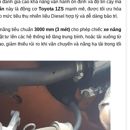
i đánh giá cao khả năng vận hành ổn định và độ tin cậy mà
ấn
này là động cơ
Toyota 1ZS
mạnh mẽ, được tối ưu hóa
 mức tiêu thụ nhiên liệu Diesel hợp lý và dễ dàng bảo trì.
 nâng tiêu chuẩn
3000 mm (3 mét)
cho phép chiếc
xe nâng
t tư lên các hệ thống kệ tầng trung bình, hoặc tải xuống từ
, giảm thiểu rủi ro khi vận chuyển và nâng hạ tải trọng tối