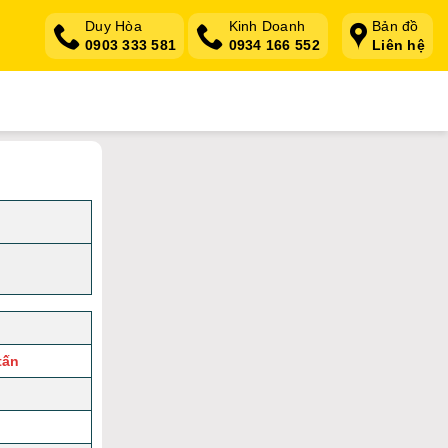
Duy Hòa
Kinh Doanh
Bản đồ
0903 333 581
0934 166 552
Liên hệ
tấn