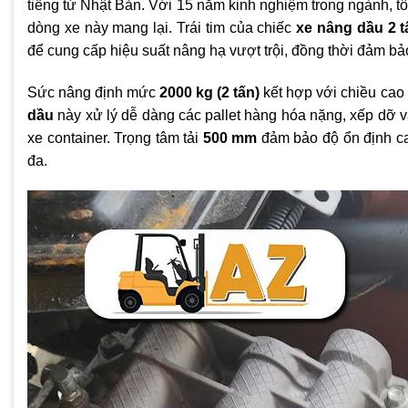
tiếng từ Nhật Bản. Với 15 năm kinh nghiệm trong ngành, tô
dòng xe này mang lại. Trái tim của chiếc
xe nâng dầu 2 t
để cung cấp hiệu suất nâng hạ vượt trội, đồng thời đảm bảo
Sức nâng định mức
2000 kg (2 tấn)
kết hợp với chiều cao
dầu
này xử lý dễ dàng các pallet hàng hóa nặng, xếp dỡ vậ
xe container. Trọng tâm tải
500 mm
đảm bảo độ ổn định cao
đa.