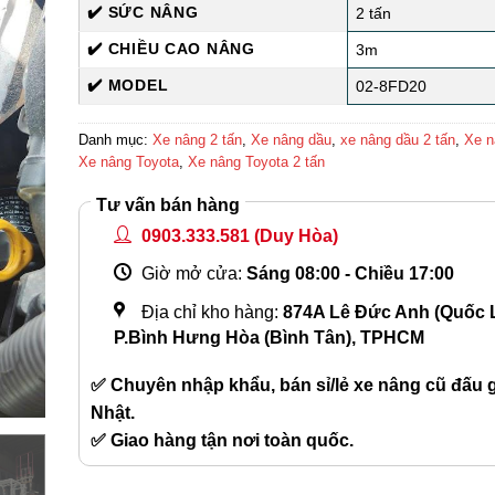
✔️ SỨC NÂNG
2 tấn
✔️ CHIỀU CAO NÂNG
3m
✔️ MODEL
02-8FD20
Danh mục:
Xe nâng 2 tấn
,
Xe nâng dầu
,
xe nâng dầu 2 tấn
,
Xe n
Xe nâng Toyota
,
Xe nâng Toyota 2 tấn
Tư vấn bán hàng
0903.333.581
(Duy Hòa)
Giờ mở cửa:
Sáng 08:00 - Chiều 17:00
Địa chỉ kho hàng:
874A Lê Đức Anh (Quốc L
P.Bình Hưng Hòa (Bình Tân), TPHCM
✅ Chuyên nhập khẩu, bán sỉ/lẻ xe nâng cũ đấu gi
Nhật.
✅ Giao hàng tận nơi toàn quốc.