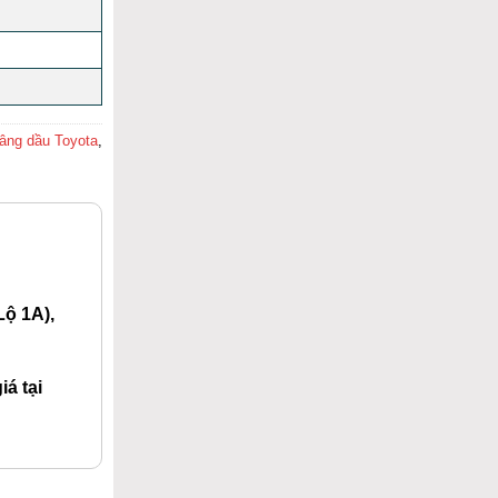
âng dầu Toyota
,
ộ 1A),
á tại