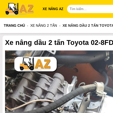
Bỏ
Tìm
XE NÂNG AZ
qua
kiếm:
nội
dung
TRANG CHỦ
-
XE NÂNG 2 TẤN
-
XE NÂNG DẦU 2 TẤN TOYOTA
Xe nâng dầu 2 tấn Toyota 02-8F