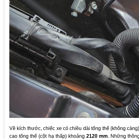
Về kích thước, chiếc xe có chiều dài tổng thể (không càn
cao tổng thể (cột hạ thấp) khoảng
2120 mm
. Những thông