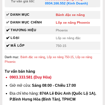
Tư vấn giá tốt:
0934.166.552 (Kinh Doanh)
✅ DANH MỤC
Bánh đặc xe nâng
✅ DANH MỤC CHÍNH
Lốp xe nâng Phoenix
✔️ THƯƠNG HIỆU
Phoenix
✔️ LOẠI
Lốp xe nâng đặc
✔️ MÃ LỐP
750-15
Danh mục:
Bánh đặc xe nâng
,
Lốp xe nâng 750-15
,
Lốp xe nâng
Phoenix
Tư vấn bán hàng
0903.333.581
(Duy Hòa)
Giờ mở cửa:
Sáng 08:00 - Chiều 17:00
Địa chỉ kho hàng:
874A Lê Đức Anh (Quốc Lộ 1A),
P.Bình Hưng Hòa (Bình Tân), TPHCM