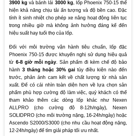
3900 kg
và bánh lái
3000 kg
, lốp Phoenix 750-15 thể
hiện khả năng chịu tải ấn tượng và độ bền cao. Đặc
tính ít sinh nhiệt cho phép xe nâng hoạt động liên tục
trong nhiều giờ mà không ảnh hưởng đáng kể đến
hiệu suất hay tuổi thọ của lốp.
Đối với môi trường vận hành tiêu chuẩn, lốp đặc
Phoenix 750-15 được khuyến nghị sử dụng hiệu quả
từ
6-8 giờ mỗi ngày
. Sản phẩm đi kèm chế độ bảo
hành
3 tháng hoặc 30% gai
tùy điều kiện nào đến
trước, phản ánh cam kết về chất lượng từ nhà sản
xuất. Để có cái nhìn toàn diện hơn về lựa chọn sản
phẩm phù hợp cường độ làm việc, quý khách có thể
tham khảo thêm các dòng lốp khác như Nexen
ALLPRO (cho cường độ 8-12h/ngày), Nexen
SOLIDPRO (cho môi trường nặng, 16-24h/ngày) hoặc
Ascendo S2000/S3000 (cho nhu cầu hoạt động nặng,
12-24h/ngày) để tìm giải pháp tối ưu nhất.