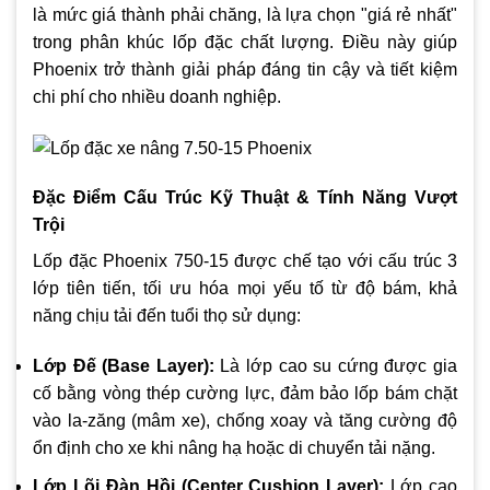
là mức giá thành phải chăng, là lựa chọn "giá rẻ nhất"
trong phân khúc lốp đặc chất lượng. Điều này giúp
Phoenix trở thành giải pháp đáng tin cậy và tiết kiệm
chi phí cho nhiều doanh nghiệp.
Đặc Điểm Cấu Trúc Kỹ Thuật & Tính Năng Vượt
Trội
Lốp đặc Phoenix 750-15 được chế tạo với cấu trúc 3
lớp tiên tiến, tối ưu hóa mọi yếu tố từ độ bám, khả
năng chịu tải đến tuổi thọ sử dụng:
Lớp Đế (Base Layer):
Là lớp cao su cứng được gia
cố bằng vòng thép cường lực, đảm bảo lốp bám chặt
vào la-zăng (mâm xe), chống xoay và tăng cường độ
ổn định cho xe khi nâng hạ hoặc di chuyển tải nặng.
Lớp Lõi Đàn Hồi (Center Cushion Layer):
Lớp cao