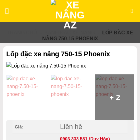
Bỏ
qua
nội
dung
TRANG CHỦ
-
BÁNH ĐẶC XE NÂNG
-
LỐP ĐẶC XE
NÂNG 750-15 PHOENIX
Lốp đặc xe nâng 750-15 Phoenix
+ 2
Liên hệ
Giá:
0903.333.581 (Duy Hòa)