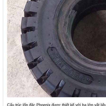
Cấu trúc lốp đặc Phoenix được thiết kế với ba lớp vật liệ