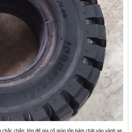
u chắc chắn: lớp đế gia cố giúp lốp bám chặt vào vành xe,