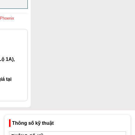
 Phoenix
ộ 1A),
á tại
Thông số kỹ thuật