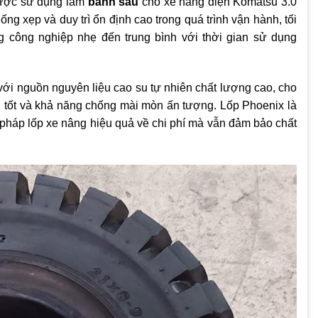
 được sử dụng làm
bánh sau
cho xe nâng điện Komatsu 3.0
ng xẹp và duy trì ổn định cao trong quá trình vận hành, tối
 công nghiệp nhẹ đến trung bình với thời gian sử dụng
với nguồn nguyên liệu cao su tự nhiên chất lượng cao, cho
 tốt và khả năng chống mài mòn ấn tượng. Lốp Phoenix là
 pháp lốp xe nâng hiệu quả về chi phí mà vẫn đảm bảo chất