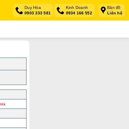
Duy Hòa
Kinh Doanh
Bản đồ
0903 333 581
0934 166 552
Liên hệ
nix