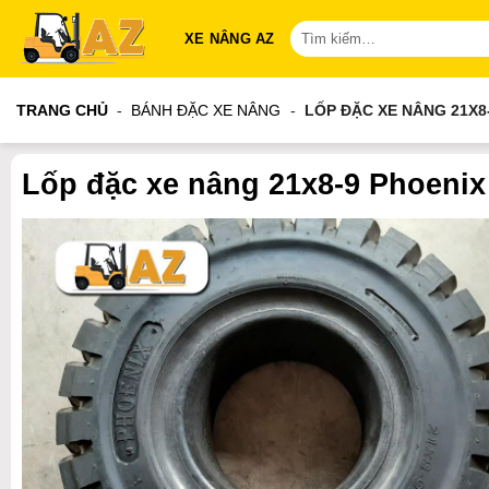
Bỏ
Tìm
XE NÂNG AZ
qua
kiếm:
nội
dung
TRANG CHỦ
-
BÁNH ĐẶC XE NÂNG
-
LỐP ĐẶC XE NÂNG 21X8
Lốp đặc xe nâng 21x8-9 Phoenix