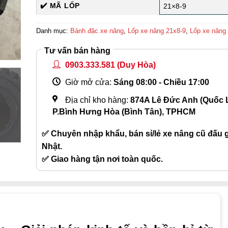
✔️ MÃ LỐP
21×8-9
Danh mục:
Bánh đặc xe nâng
,
Lốp xe nâng 21x8-9
,
Lốp xe nâng
Tư vấn bán hàng
0903.333.581
(Duy Hòa)
Giờ mở cửa:
Sáng 08:00 - Chiều 17:00
Địa chỉ kho hàng:
874A Lê Đức Anh (Quốc L
P.Bình Hưng Hòa (Bình Tân), TPHCM
✅ Chuyên nhập khẩu, bán sỉ/lẻ xe nâng cũ đấu gi
Nhật.
✅ Giao hàng tận nơi toàn quốc.