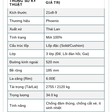
THÔNG SỐ KỸ
GIÁ TRỊ
THUẬT
Kích thước
21x8-9
Thương hiệu
Phoenix
Xuất xứ
Thái Lan
Tình trạng
Mới 100%
Cấu trúc lốp
Lốp đặc (Solid/Cushion)
Lớp
3 lớp (Đế, Lõi đàn hồi, Gai)
Đường kính ngoài
520 mm
Bề rộng
185 mm
La-zăng (Rim)
6.00E
Tải trọng (Tải/Lái)
2755 / 2120 kg
Trọng lượng
34.0 kg
Chống đâm thủng, chống cắt xé, ít
Tính năng
sinh nhiệt