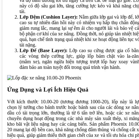
và độ bám đường tối ưu ngay cả trên các bề mặt gồ ghề. L
này có độ sâu gai lớn, tăng cường lực kéo và khả năng ch
tải.
Lớp Đệm (Cushion Layer):
Nằm giữa lớp gai và lớp đế, l
cao su tự nhiên đàn hồi này có nhiệm vụ hấp thụ chấn độn
giảm rung lắc, mang lại sự êm ái cho người lái và bảo vệ c
bộ phận cơ khí của xe nâng. Đồng thời, nó giúp tản nhiệt hi
quả, hạn chế tình trạng quá nhiệt khi xe hoạt động liên tục v
tải nặng.
Lớp Đế (Base Layer):
Lớp cao su cứng được gia cố bằn
các vòng thép cường lực, giúp lốp bám chặt vào la-zăn
(mâm xe), ngăn ngừa hiện tượng trượt lốp hay xoay vành
đảm bảo an toàn tuyệt đối trong quá trình vận hành.
Ứng Dụng và Lợi Ích Hiệu Quả
Với kích thước 10.00-20 (tương đương 1000-20), lốp này là lự
chọn lý tưởng cho bánh trước hoặc bánh sau của các dòng xe nâ
dầu có tải trọng lớn, thường là từ 6 tấn trở lên, hoặc các xe nâ
chuyên dụng hoạt động trong các nhà máy sản xuất thép, xi măn
kho bãi vật liệu nặng hay các cảng biển. Sản phẩm Phoenix 10.0
20 mang lại độ bền cao, khả năng chống đâm thủng và chống cắt 
hiệu quả, giúp giảm thiểu thời gian chết của xe và tối ưu hóa chi p