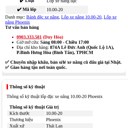
✔️ Loại
Lốp xe nâng đặc
✔️ Mã lốp
10.00-20
Danh mục:
Bánh đặc xe nâng
,
Lốp xe nâng 10.00-20
,
Lốp xe
nâng Phoenix
Tư vấn bán hàng
0903.333.581
(Duy Hòa)
Giờ mở cửa:
Sáng 08:00 - Chiều 17:00
Địa chỉ kho hàng:
874A Lê Đức Anh (Quốc Lộ 1A),
P.Bình Hưng Hòa (Bình Tân), TPHCM
✅ Chuyên nhập khẩu, bán sỉ/lẻ xe nâng cũ đấu giá tại Nhật.
✅ Giao hàng tận nơi toàn quốc.
Thông số kỹ thuật
Thông số kỹ thuật lốp đặc xe nâng 10.00-20 Phoenix
Thông số kỹ thuật
Giá trị
Kích thước
10.00-20
Thương hiệu
Phoenix
Xuất xứ
Thái Lan