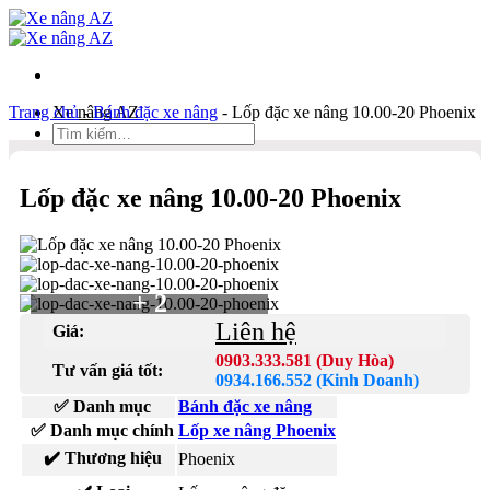
Bỏ
qua
nội
dung
Trang chủ
Xe nâng AZ
-
Bánh đặc xe nâng
-
Lốp đặc xe nâng 10.00-20 Phoenix
Tìm
kiếm:
Duy Hòa
Lốp đặc xe nâng 10.00-20 Phoenix
0903 333 581
Kinh Doanh
0934 166 552
Bản đồ
+ 2
Liên hệ
Liên hệ
Giá:
Tìm
0903.333.581 (Duy Hòa)
Tư vấn giá tốt:
kiếm:
0934.166.552 (Kinh Doanh)
✅ Danh mục
Bánh đặc xe nâng
✅ Danh mục chính
Lốp xe nâng Phoenix
✔️ Thương hiệu
Phoenix