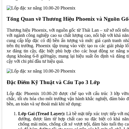
Tổng Quan về Thương Hiệu Phoenix và Nguồn Gố
Thương hiệu Phoenix, với nguồn gốc từ Thái Lan – xứ sở nổi tiế
với ngành công nghiệp cao su chất lượng cao, nổi bật với khả nă
cung cấp lốp đặc có độ bền ấn tượng và mức giá cạnh tranh nh
trên thị trường. Phoenix tập trung vào việc tạo ra các giải pháp l
xe đáng tin cậy, đặc biệt phù hợp cho các hoạt động xe nâng 
dụng khoảng 6-8 giờ/ngày, mang lại hiệu suất ổn định và đáng t
cậy với chi phí đầu tư hiệu quả.
Đặc Điểm Kỹ Thuật và Cấu Tạo 3 Lớp
Lốp đặc Phoenix 10.00-20 được chế tạo với cấu trúc 3 lớp vữn
chắc, tối ưu hóa cho môi trường vận hành khắc nghiệt, đảm bảo 
bền, an toàn và sự thoải mái khi sử dụng:
Lớp Gai (Tread Layer):
Là bề mặt tiếp xúc trực tiếp với m
đường, được làm từ hợp chất cao su đặc biệt có khả năn
chống mài mòn, chống cắt xé vượt trội, đảm bảo tuổi thọ c