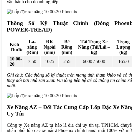
vận hành cho doanh nghiệp.
Thông Số Kỹ Thuật Chính (Dòng Phoeni
POWER-TREAD)
La-
ĐK
Bề
Tải Trọng Xe
Trọng
Kích
zăng
Ngoài
Rộng
Nâng (Tải/Lái –
Lượng
Thước
(Rim)
(mm)
(mm)
kg)
(kg)
10.00-
7.50
1025
255
6000 / 5000
165.0
20
Ghi chú: Các thông số kỹ thuật trên mang tính tham khảo và có t
thay đổi bởi nhà sản xuất. Vui lòng liên hệ để có thông tin chính x
nhất.
Xe Nâng AZ – Đối Tác Cung Cấp Lốp Đặc Xe Nân
Uy Tín
Công ty Xe nâng AZ tự hào là địa chỉ uy tín tại TPHCM, chuyê
phân phối lốp đặc xe nâng Phoenix chính hãng, mới 100% với m