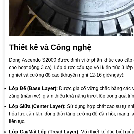
Thiết kế và Công nghệ
Dòng Ascendo S2000 được định vị ở phân khúc cao cấp c
cho hoạt động 3 ca). Lốp được cấu tạo với kiến trúc 3 lớp 
nghiệt và cường độ cao (khuyến nghị 12-16 giờ/ngày):
Lớp Đế (Base Layer):
Được gia cố vững chắc bằng các vò
zăng (mâm xe), giảm thiểu khả năng trượt lốp trong quá trì
Lớp Giữa (Center Layer):
Sử dụng hợp chất cao su tự nhiê
hóa lực cản lăn, đồng thời tăng cường độ đàn hồi, mang lại
liên tục.
Lớp Gai/Mặt Lốp (Tread Layer):
Với thiết kế đặc biệt gi