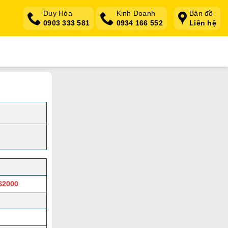
Duy Hòa
Kinh Doanh
Bản đồ
0903 333 581
0934 166 552
Liên hệ
S2000