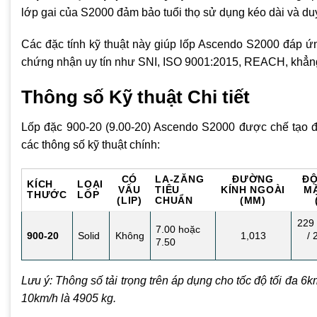
lớp gai của S2000 đảm bảo tuổi thọ sử dụng kéo dài và du
Các đặc tính kỹ thuật này giúp lốp Ascendo S2000 đáp ứn
chứng nhận uy tín như SNI, ISO 9001:2015, REACH, khẳng
Thông số Kỹ thuật Chi tiết
Lốp đặc 900-20 (9.00-20) Ascendo S2000 được chế tạo để 
các thông số kỹ thuật chính:
CÓ
LA-ZĂNG
ĐƯỜNG
Đ
KÍCH
LOẠI
VẤU
TIÊU
KÍNH NGOÀI
M
THƯỚC
LỐP
(LIP)
CHUẨN
(MM)
229 
7.00 hoặc
900-20
Solid
Không
1,013
/ 
7.50
Lưu ý: Thông số tải trọng trên áp dụng cho tốc độ tối đa 6km
10km/h là 4905 kg.