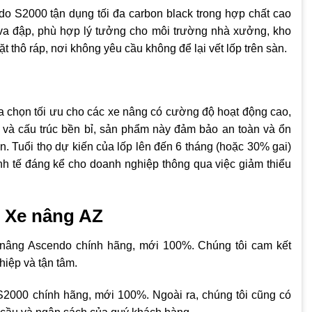
do S2000 tận dụng tối đa carbon black trong hợp chất cao
va đập, phù hợp lý tưởng cho môi trường nhà xưởng, kho
t thô ráp, nơi không yêu cầu không để lại vết lốp trên sàn.
a chọn tối ưu cho các xe nâng có cường độ hoạt động cao,
ội và cấu trúc bền bỉ, sản phẩm này đảm bảo an toàn và ổn
n. Tuổi thọ dự kiến của lốp lên đến 6 tháng (hoặc 30% gai)
inh tế đáng kể cho doanh nghiệp thông qua việc giảm thiểu
ừ Xe nâng AZ
 nâng Ascendo chính hãng, mới 100%. Chúng tôi cam kết
iệp và tận tâm.
2000 chính hãng, mới 100%. Ngoài ra, chúng tôi cũng có