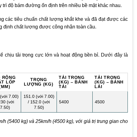
y trì độ bám đường ổn định trên nhiều bề mặt khác nhau.
g các tiêu chuẩn chất lượng khắt khe và đã đạt được các
 định chất lượng được công nhận toàn cầu.
chịu tải trọng cực lớn và hoạt động bền bỉ. Dưới đây là
Ộ RỘNG
TẢI TRỌNG
TẢI TRỌNG
TRỌNG
ẶT LỐP
(KG) – BÁNH
(KG) – BÁNH
LƯỢNG (KG)
(MM)
TẢI
LÁI
(với 7.00)
151.0 (với 7.00)
230 (với
/ 152.0 (với
5400
4500
7.50)
7.50)
/h (5400 kg) và 25km/h (4500 kg), với giá trị trung gian cho