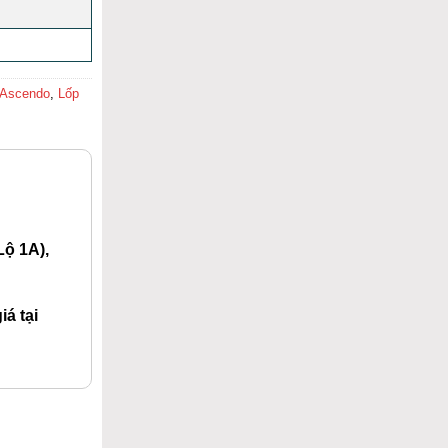
 Ascendo
,
Lốp
ộ 1A),
á tại