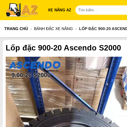
Bỏ
Tìm
XE NÂNG AZ
qua
kiếm:
nội
dung
TRANG CHỦ
-
BÁNH ĐẶC XE NÂNG
-
LỐP ĐẶC 900-20 ASCEN
Lốp đặc 900-20 Ascendo S2000