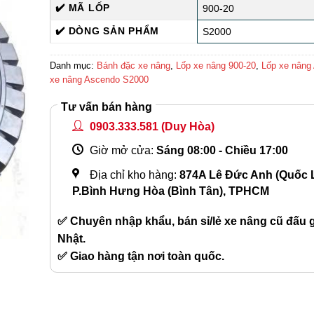
✔️ MÃ LỐP
900-20
✔️ DÒNG SẢN PHẨM
S2000
Danh mục:
Bánh đặc xe nâng
,
Lốp xe nâng 900-20
,
Lốp xe nâng
xe nâng Ascendo S2000
Tư vấn bán hàng
0903.333.581
(Duy Hòa)
Giờ mở cửa:
Sáng 08:00 - Chiều 17:00
Địa chỉ kho hàng:
874A Lê Đức Anh (Quốc L
P.Bình Hưng Hòa (Bình Tân), TPHCM
✅ Chuyên nhập khẩu, bán sỉ/lẻ xe nâng cũ đấu gi
Nhật.
✅ Giao hàng tận nơi toàn quốc.