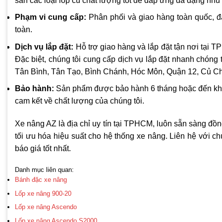
sẵn các loại lốp cũ chất lượng tốt để đáp ứng đa dạng nh
Phạm vi cung cấp:
Phân phối và giao hàng toàn quốc, 
toàn.
Dịch vụ lắp đặt:
Hỗ trợ giao hàng và lắp đặt tận nơi tại 
Đặc biệt, chúng tôi cung cấp dịch vụ lắp đặt nhanh chón
Tân Bình, Tân Tạo, Bình Chánh, Hóc Môn, Quận 12, Củ Ch
Bảo hành:
Sản phẩm được bảo hành 6 tháng hoặc đến khi 
cam kết về chất lượng của chúng tôi.
Xe nâng AZ là địa chỉ uy tín tại TPHCM, luôn sẵn sàng đồn
tối ưu hóa hiệu suất cho hệ thống xe nâng. Liên hệ với 
báo giá tốt nhất.
Danh mục liên quan:
Bánh đặc xe nâng
Lốp xe nâng 900-20
Lốp xe nâng Ascendo
Lốp xe nâng Ascendo S2000