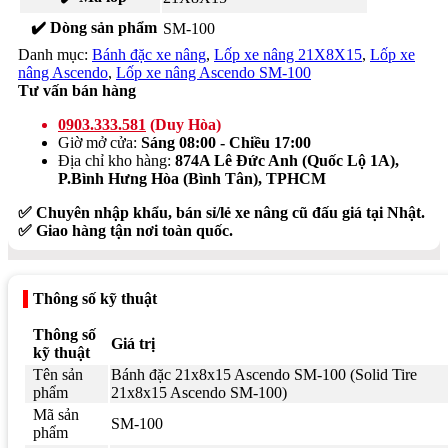
✔️ Dòng sản phẩm
SM-100
Danh mục:
Bánh đặc xe nâng
,
Lốp xe nâng 21X8X15
,
Lốp xe
nâng Ascendo
,
Lốp xe nâng Ascendo SM-100
Tư vấn bán hàng
0903.333.581
(Duy Hòa)
Giờ mở cửa:
Sáng 08:00 - Chiều 17:00
Địa chỉ kho hàng:
874A Lê Đức Anh (Quốc Lộ 1A),
P.Bình Hưng Hòa (Bình Tân), TPHCM
✅ Chuyên nhập khẩu, bán sỉ/lẻ xe nâng cũ đấu giá tại Nhật.
✅ Giao hàng tận nơi toàn quốc.
Thông số kỹ thuật
Thông số
Giá trị
kỹ thuật
Tên sản
Bánh đặc 21x8x15 Ascendo SM-100 (Solid Tire
phẩm
21x8x15 Ascendo SM-100)
Mã sản
SM-100
phẩm