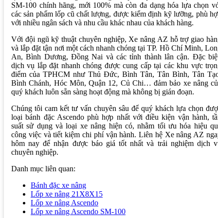
SM-100 chính hãng, mới 100% mà còn đa dạng hóa lựa chọn vớ
các sản phẩm lốp cũ chất lượng, được kiểm định kỹ lưỡng, phù h
với nhiều ngân sách và nhu cầu khác nhau của khách hàng.
Với đội ngũ kỹ thuật chuyên nghiệp, Xe nâng AZ hỗ trợ giao hà
và lắp đặt tận nơi một cách nhanh chóng tại TP. Hồ Chí Minh, Lo
An, Bình Dương, Đồng Nai và các tỉnh thành lân cận. Đặc biệt
dịch vụ lắp đặt nhanh chóng được cung cấp tại các khu vực trọ
điểm của TPHCM như Thủ Đức, Bình Tân, Tân Bình, Tân Tạo
Bình Chánh, Hóc Môn, Quận 12, Củ Chi… đảm bảo xe nâng củ
quý khách luôn sẵn sàng hoạt động mà không bị gián đoạn.
Chúng tôi cam kết tư vấn chuyên sâu để quý khách lựa chọn đư
loại bánh đặc Ascendo phù hợp nhất với điều kiện vận hành, t
suất sử dụng và loại xe nâng hiện có, nhằm tối ưu hóa hiệu q
công việc và tiết kiệm chi phí vận hành. Liên hệ Xe nâng AZ ng
hôm nay để nhận được báo giá tốt nhất và trải nghiệm dịch v
chuyên nghiệp.
Danh mục liên quan:
Bánh đặc xe nâng
Lốp xe nâng 21X8X15
Lốp xe nâng Ascendo
Lốp xe nâng Ascendo SM-100