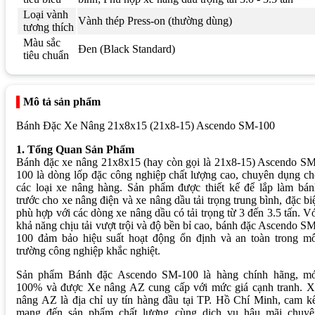
Loại vành
Vành thép Press-on (thường dùng)
tương thích
Màu sắc
Đen (Black Standard)
tiêu chuẩn
Mô tả sản phẩm
Bánh Đặc Xe Nâng 21x8x15 (21x8-15) Ascendo SM-100
1. Tổng Quan Sản Phẩm
Bánh đặc xe nâng 21x8x15 (hay còn gọi là 21x8-15) Ascendo SM
100 là dòng lốp đặc công nghiệp chất lượng cao, chuyên dụng c
các loại xe nâng hàng. Sản phẩm được thiết kế để lắp làm bán
trước cho xe nâng điện và xe nâng dầu tải trọng trung bình, đặc bi
phù hợp với các dòng xe nâng dầu có tải trọng từ 3 đến 3.5 tấn. V
khả năng chịu tải vượt trội và độ bền bỉ cao, bánh đặc Ascendo S
100 đảm bảo hiệu suất hoạt động ổn định và an toàn trong mô
trường công nghiệp khắc nghiệt.
Sản phẩm Bánh đặc Ascendo SM-100 là hàng chính hãng, mớ
100% và được Xe nâng AZ cung cấp với mức giá cạnh tranh. X
nâng AZ là địa chỉ uy tín hàng đầu tại TP. Hồ Chí Minh, cam k
mang đến sản phẩm chất lượng cùng dịch vụ hậu mãi chuyê