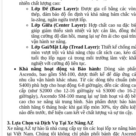
nhiên chất lượng cao:
Lớp Đế (Base Layer):
Được gia cố bằng các vòn
thép, đảm bảo độ ổn định và khả năng bám chắc và
la-zăng, ngăn ngừa trượt lốp.
Lớp Giữa (Center Layer):
Hợp chất cao su đặc biệ
giúp giảm thiểu sinh nhiệt và lực cản lăn, đồng th
tăng cường độ đàn hồi, mang lại sự êm ái cho quá trì
vận hành xe nâng.
Lớp Gai/Mặt Lốp (Tread Layer):
Thiết kế chống mà
mòn vượt trội và khả năng chịu cắt rách cao, kéo d
tuổi thọ lốp ngay cả trong môi trường làm việc kh
nghiệt với cường độ liên tục.
Khả năng hoạt động và Bảo hành:
Dòng sản phẩ
Ascendo, bao gồm SM-100, được thiết kế để đáp ứng cá
nhu cầu vận hành khác nhau. Từ các dòng tiêu chuẩn (nh
S400) phù hợp cho hoạt động 6-8 giờ/ngày, đến các dòng c
cấp (như S2000 cho 12-16 giờ/ngày và S3000 cho 16-2
giờ/ngày), Ascendo SM-100 mang lại sự linh hoạt và độ b
cao cho xe nâng tải trung bình. Sản phẩm được bảo hàn
chính hãng 6 tháng hoặc khi gai lốp mòn 30%, tùy điều ki
nào đến trước, thể hiện cam kết về chất lượng và sự tin cậy.
3. Lựa Chọn và Dịch Vụ Tại Xe Nâng AZ
Xe nâng AZ tự hào là nhà cung cấp uy tín các loại lốp xe nâng hà
tại Việt Nam. Chúng tôi không chỉ phân phối bánh đặc Ascend