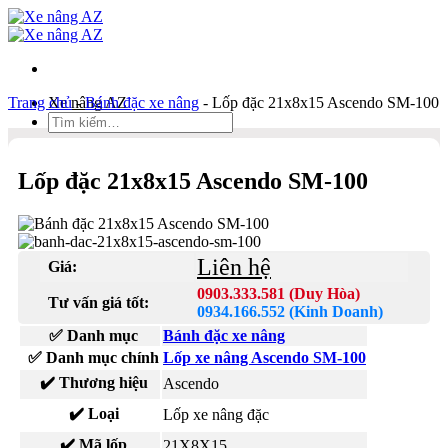
Bỏ
qua
nội
dung
Trang chủ
Xe nâng AZ
-
Bánh đặc xe nâng
-
Lốp đặc 21x8x15 Ascendo SM-100
Tìm
kiếm:
Duy Hòa
Lốp đặc 21x8x15 Ascendo SM-100
0903 333 581
Kinh Doanh
0934 166 552
Liên hệ
Giá:
Bản đồ
Liên hệ
0903.333.581 (Duy Hòa)
Tư vấn giá tốt:
0934.166.552 (Kinh Doanh)
Tìm
✅ Danh mục
Bánh đặc xe nâng
kiếm:
✅ Danh mục chính
Lốp xe nâng Ascendo SM-100
✔️ Thương hiệu
Ascendo
✔️ Loại
Lốp xe nâng đặc
✔️ Mã lốp
21X8X15