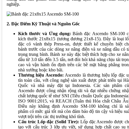
nghiệp.
2. Đặc Điểm Kỹ Thuật và Nguồn Gốc
Kích thước và Ứng dụng:
Bánh đặc Ascendo SM-100 c
kích thước 21x8x15 (tương đương 21x8-15). Đây là loại l
đặc có vành thép Press-on, được thiết kế chuyên biệt ch
bánh trước của các dòng xe nâng điện và xe nâng dầu có t
trọng trung bình. Bánh xe này đặc biệt thích hợp cho xe nâ
dầu từ 3.0 tấn đến 3.5 tấn, nơi đòi hỏi khả năng chịu tải trọ
cao và vận hành ổn định trên các bề mặt bằng phẳng tron
nhà xưởng hoặc kho bãi.
Thương hiệu Ascendo:
Ascendo là thương hiệu lốp đặc u
tín toàn cầu, với công nghệ sản xuất được phát triển tại H
Quốc và nhà máy đặt tại Indonesia. Các sản phẩm củ
Ascendo được công nhận rộng rãi và đạt nhiều chứng nhậ
chất lượng quốc tế như SNI (Tiêu chuẩn Quốc gia Indonesia
ISO 9001:2015, và REACH (Tuân thủ Hóa chất Châu Âu)
Điều này khẳng định Ascendo SM-100 không chỉ là sả
phẩm có mức giá tốt mà còn đảm bảo độ tin cậy và hiệu su
vượt trội trên các thị trường khó tính.
Cấu trúc Lốp đặc (Solid Tire):
Lốp đặc Ascendo được ch
tạo với cấu trúc 3 lớp ưu việt, sử dụng hợp chất cao su 