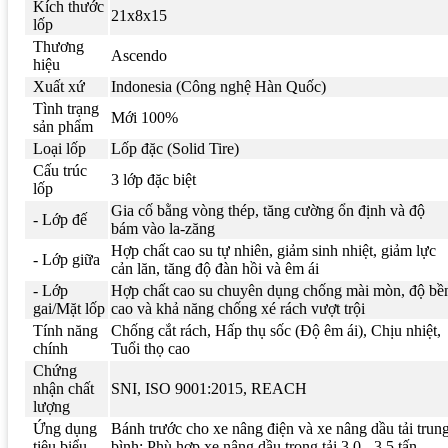
Kích thước
21x8x15
lốp
Thương
Ascendo
hiệu
Xuất xứ
Indonesia (Công nghệ Hàn Quốc)
Tình trạng
Mới 100%
sản phẩm
Loại lốp
Lốp đặc (Solid Tire)
Cấu trúc
3 lớp đặc biệt
lốp
Gia cố bằng vòng thép, tăng cường ổn định và độ
- Lớp đế
bám vào la-zăng
Hợp chất cao su tự nhiên, giảm sinh nhiệt, giảm lực
- Lớp giữa
cản lăn, tăng độ đàn hồi và êm ái
- Lớp
Hợp chất cao su chuyên dụng chống mài mòn, độ bề
gai/Mặt lốp
cao và khả năng chống xé rách vượt trội
Tính năng
Chống cắt rách, Hấp thụ sốc (Độ êm ái), Chịu nhiệt,
chính
Tuổi thọ cao
Chứng
nhận chất
SNI, ISO 9001:2015, REACH
lượng
Ứng dụng
Bánh trước cho xe nâng điện và xe nâng dầu tải trun
tiêu biểu
bình; Phù hợp xe nâng dầu trọng tải 3.0 - 3.5 tấn