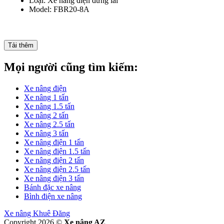
Loại: Xe nâng điện đứng lái
Model: FBR20-8A
Tải thêm
Mọi người cũng tìm kiếm:
Xe nâng điện
Xe nâng 1 tấn
Xe nâng 1.5 tấn
Xe nâng 2 tấn
Xe nâng 2.5 tấn
Xe nâng 3 tấn
Xe nâng điện 1 tấn
Xe nâng điện 1.5 tấn
Xe nâng điện 2 tấn
Xe nâng điện 2.5 tấn
Xe nâng điện 3 tấn
Bánh đặc xe nâng
Bình điện xe nâng
Xe nâng Khuê Đăng
Copyright 2026 ©
Xe nâng AZ