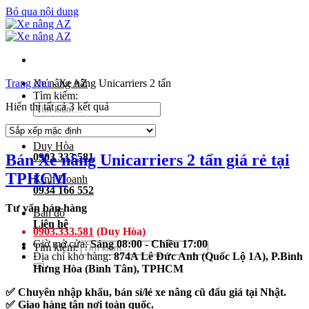
Bỏ qua nội dung
Trang chủ
Xe nâng AZ
-
Xe nâng Unicarriers 2 tấn
Tìm kiếm:
Hiển thị tất cả 3 kết quả
Duy Hòa
Bán Xe nâng Unicarriers 2 tấn giá rẻ tại
0903 333 581
TPHCM
Kinh Doanh
0934 166 552
Tư vấn bán hàng
Bản đồ
Liên hệ
0903.333.581
(Duy Hòa)
Giờ mở cửa:
Sáng 08:00 - Chiều 17:00
Tìm kiếm:
Địa chỉ kho hàng:
874A Lê Đức Anh (Quốc Lộ 1A), P.Bình
Hưng Hòa (Bình Tân), TPHCM
✅ Chuyên nhập khẩu, bán sỉ/lẻ xe nâng cũ đấu giá tại Nhật.
✅ Giao hàng tận nơi toàn quốc.