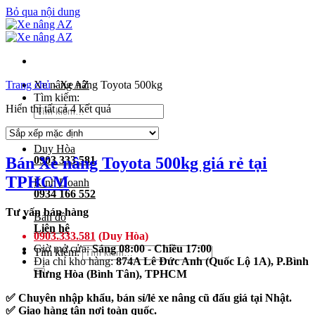
Bỏ qua nội dung
Trang chủ
Xe nâng AZ
-
Xe nâng Toyota 500kg
Tìm kiếm:
Hiển thị tất cả 4 kết quả
Duy Hòa
Bán Xe nâng Toyota 500kg giá rẻ tại
0903 333 581
TPHCM
Kinh Doanh
0934 166 552
Tư vấn bán hàng
Bản đồ
Liên hệ
0903.333.581
(Duy Hòa)
Giờ mở cửa:
Sáng 08:00 - Chiều 17:00
Tìm kiếm:
Địa chỉ kho hàng:
874A Lê Đức Anh (Quốc Lộ 1A), P.Bình
Hưng Hòa (Bình Tân), TPHCM
✅ Chuyên nhập khẩu, bán sỉ/lẻ xe nâng cũ đấu giá tại Nhật.
✅ Giao hàng tận nơi toàn quốc.