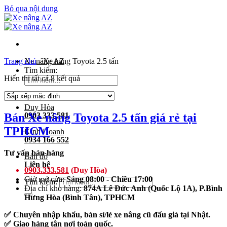
Bỏ qua nội dung
Trang chủ
Xe nâng AZ
-
Xe nâng Toyota 2.5 tấn
Tìm kiếm:
Hiển thị tất cả 8 kết quả
Duy Hòa
Bán Xe nâng Toyota 2.5 tấn giá rẻ tại
0903 333 581
TPHCM
Kinh Doanh
0934 166 552
Tư vấn bán hàng
Bản đồ
Liên hệ
0903.333.581
(Duy Hòa)
Giờ mở cửa:
Sáng 08:00 - Chiều 17:00
Tìm kiếm:
Địa chỉ kho hàng:
874A Lê Đức Anh (Quốc Lộ 1A), P.Bình
Hưng Hòa (Bình Tân), TPHCM
✅ Chuyên nhập khẩu, bán sỉ/lẻ xe nâng cũ đấu giá tại Nhật.
✅ Giao hàng tận nơi toàn quốc.