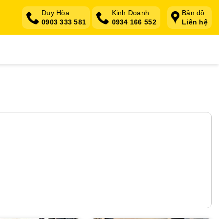
Duy Hòa
Kinh Doanh
Bản đồ
0903 333 581
0934 166 552
Liên hệ