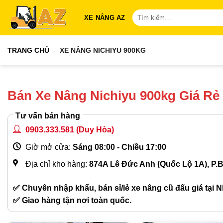
Bỏ
Tìm
XE NÂNG AZ
qua
kiếm:
nội
dung
TRANG CHỦ
-
XE NÂNG NICHIYU 900KG
Bán Xe Nâng Nichiyu 900kg Giá R
Tư vấn bán hàng
0903.333.581
(Duy Hòa)
Giờ mở cửa:
Sáng 08:00 - Chiều 17:00
Địa chỉ kho hàng:
874A Lê Đức Anh (Quốc Lộ 1A), P.
✅ Chuyên nhập khẩu, bán sỉ/lẻ xe nâng cũ đấu giá tại N
✅ Giao hàng tận nơi toàn quốc.