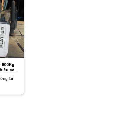
i 900Kg
hiều cao
ứng lái