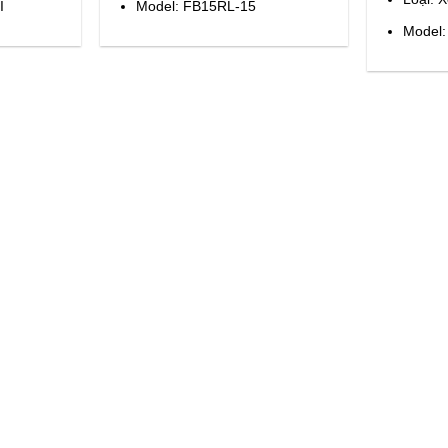
I
Model: FB15RL-15
Model: