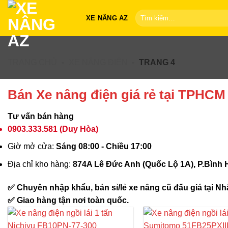
Bỏ
Tìm
XE NÂNG AZ
qua
kiếm:
nội
dung
TRANG CHỦ
-
XE NÂNG ĐIỆN
-
TRANG 4
Bán Xe nâng điện giá rẻ tại TPHCM
Tư vấn bán hàng
0903.333.581
(Duy Hòa)
Giờ mở cửa:
Sáng 08:00 - Chiều 17:00
Địa chỉ kho hàng:
874A Lê Đức Anh (Quốc Lộ 1A), P.Bình
✅ Chuyên nhập khẩu, bán sỉ/lẻ xe nâng cũ đấu giá tại Nhậ
✅ Giao hàng tận nơi toàn quốc.