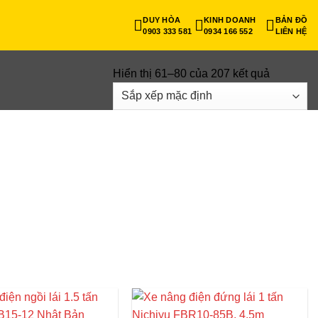
DUY HÒA
KINH DOANH
BẢN ĐỒ
0903 333 581
0934 166 552
LIÊN HỆ
Hiển thị 61–80 của 207 kết quả