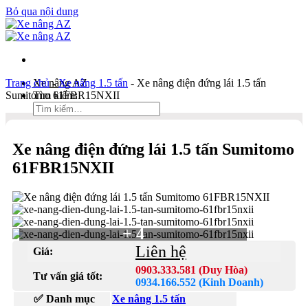
Bỏ qua nội dung
Trang chủ
Xe nâng AZ
-
Xe nâng 1.5 tấn
-
Xe nâng điện đứng lái 1.5 tấn
Sumitomo 61FBR15NXII
Tìm kiếm:
Duy Hòa
Xe nâng điện đứng lái 1.5 tấn Sumitomo
0903 333 581
61FBR15NXII
Kinh Doanh
0934 166 552
Bản đồ
Liên hệ
+ 4
Tìm kiếm:
Liên hệ
Giá:
0903.333.581 (Duy Hòa)
Tư vấn giá tốt:
0934.166.552 (Kinh Doanh)
✅ Danh mục
Xe nâng 1.5 tấn