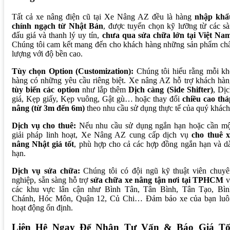
Tất cả xe nâng điện cũ tại Xe Nâng AZ đều là hàng
nhập khẩ
chính ngạch từ Nhật Bản
, được tuyển chọn kỹ lưỡng từ các s
đấu giá và thanh lý uy tín,
chưa qua sửa chữa lớn tại Việt Na
Chúng tôi cam kết mang đến cho khách hàng những sản phẩm chấ
lượng với độ bền cao.
Tùy chọn Option (Customization):
Chúng tôi hiểu rằng mỗi kh
hàng có những yêu cầu riêng biệt. Xe nâng AZ hỗ trợ khách hà
tùy biến các option
như lắp thêm
Dịch càng (Side Shifter)
, Dị
giá, Kẹp giấy, Kẹp vuông, Gật gù… hoặc thay đổi
chiều cao thá
nâng (từ 3m đến 6m)
theo nhu cầu sử dụng thực tế của quý khách
Dịch vụ cho thuê:
Nếu nhu cầu sử dụng ngắn hạn hoặc cần mộ
giải pháp linh hoạt, Xe Nâng AZ cung cấp dịch vụ
cho thuê x
nâng Nhật giá tốt
, phù hợp cho cả các hợp đồng ngắn hạn và d
hạn.
Dịch vụ sửa chữa:
Chúng tôi có đội ngũ kỹ thuật viên chuyê
nghiệp, sẵn sàng hỗ trợ
sửa chữa xe nâng tận nơi tại TPHCM
v
các khu vực lân cận như Bình Tân, Tân Bình, Tân Tạo, Bìn
Chánh, Hóc Môn, Quận 12, Củ Chi… Đảm bảo xe của bạn luô
hoạt động ổn định.
Liên Hệ Ngay Để Nhận Tư Vấn & Báo Giá Tố