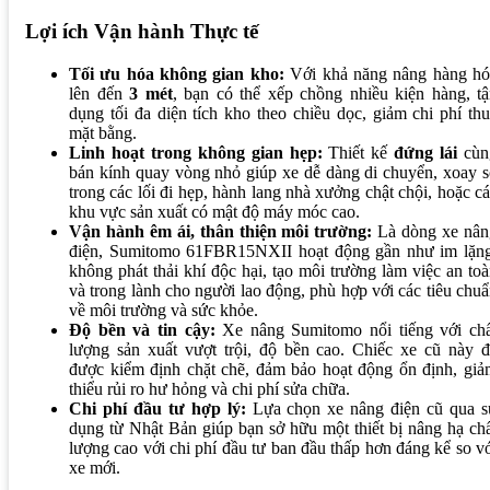
Lợi ích Vận hành Thực tế
Tối ưu hóa không gian kho:
Với khả năng nâng hàng hó
lên đến
3 mét
, bạn có thể xếp chồng nhiều kiện hàng, t
dụng tối đa diện tích kho theo chiều dọc, giảm chi phí th
mặt bằng.
Linh hoạt trong không gian hẹp:
Thiết kế
đứng lái
cùn
bán kính quay vòng nhỏ giúp xe dễ dàng di chuyển, xoay 
trong các lối đi hẹp, hành lang nhà xưởng chật chội, hoặc c
khu vực sản xuất có mật độ máy móc cao.
Vận hành êm ái, thân thiện môi trường:
Là dòng xe nân
điện, Sumitomo 61FBR15NXII hoạt động gần như im lặng
không phát thải khí độc hại, tạo môi trường làm việc an to
và trong lành cho người lao động, phù hợp với các tiêu chu
về môi trường và sức khỏe.
Độ bền và tin cậy:
Xe nâng Sumitomo nổi tiếng với chấ
lượng sản xuất vượt trội, độ bền cao. Chiếc xe cũ này đ
được kiểm định chặt chẽ, đảm bảo hoạt động ổn định, giả
thiểu rủi ro hư hỏng và chi phí sửa chữa.
Chi phí đầu tư hợp lý:
Lựa chọn xe nâng điện cũ qua s
dụng từ Nhật Bản giúp bạn sở hữu một thiết bị nâng hạ ch
lượng cao với chi phí đầu tư ban đầu thấp hơn đáng kể so v
xe mới.