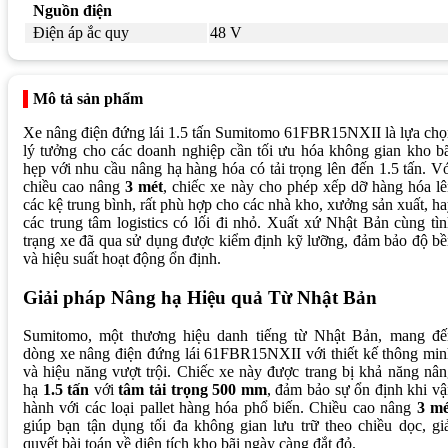
Nguồn điện
Điện áp ắc quy
48 V
Mô tả sản phẩm
Xe nâng điện đứng lái 1.5 tấn Sumitomo 61FBR15NXII là lựa ch
lý tưởng cho các doanh nghiệp cần tối ưu hóa không gian kho b
hẹp với nhu cầu nâng hạ hàng hóa có tải trọng lên đến 1.5 tấn. V
chiều cao nâng
3 mét
, chiếc xe này cho phép xếp dỡ hàng hóa l
các kệ trung bình, rất phù hợp cho các nhà kho, xưởng sản xuất, h
các trung tâm logistics có lối đi nhỏ. Xuất xứ Nhật Bản cùng tì
trạng xe đã qua sử dụng được kiểm định kỹ lưỡng, đảm bảo độ b
và hiệu suất hoạt động ổn định.
Giải pháp Nâng hạ Hiệu quả Từ Nhật Bản
Sumitomo, một thương hiệu danh tiếng từ Nhật Bản, mang đế
dòng xe nâng điện đứng lái 61FBR15NXII với thiết kế thông mi
và hiệu năng vượt trội. Chiếc xe này được trang bị khả năng nâ
hạ
1.5 tấn
với
tâm tải trọng 500 mm
, đảm bảo sự ổn định khi v
hành với các loại pallet hàng hóa phổ biến. Chiều cao nâng
3 mé
giúp bạn tận dụng tối đa không gian lưu trữ theo chiều dọc, gi
quyết bài toán về diện tích kho bãi ngày càng đắt đỏ.