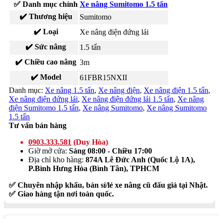
✅ Danh mục chính
Xe nâng Sumitomo 1.5 tấn
✔️ Thương hiệu
Sumitomo
✔️ Loại
Xe nâng điện đứng lái
✔️ Sức nâng
1.5 tấn
✔️ Chiều cao nâng
3m
✔️ Model
61FBR15NXII
Danh mục:
Xe nâng 1.5 tấn
,
Xe nâng điện
,
Xe nâng điện 1.5 tấn
,
Xe nâng điện đứng lái
,
Xe nâng điện đứng lái 1.5 tấn
,
Xe nâng
điện Sumitomo 1.5 tấn
,
Xe nâng Sumitomo
,
Xe nâng Sumitomo
1.5 tấn
Tư vấn bán hàng
0903.333.581
(Duy Hòa)
Giờ mở cửa:
Sáng 08:00 - Chiều 17:00
Địa chỉ kho hàng:
874A Lê Đức Anh (Quốc Lộ 1A),
P.Bình Hưng Hòa (Bình Tân), TPHCM
✅ Chuyên nhập khẩu, bán sỉ/lẻ xe nâng cũ đấu giá tại Nhật.
✅ Giao hàng tận nơi toàn quốc.