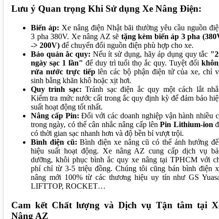
Lưu ý Quan trọng Khi Sử dụng Xe Nâng Điện:
Biến áp:
Xe nâng điện Nhật bãi thường yêu cầu nguồn điệ
3 pha 380V. Xe nâng AZ sẽ
tặng kèm biến áp 3 pha (380
-> 200V)
để chuyển đổi nguồn điện phù hợp cho xe.
Bảo quản ắc quy:
Nếu ít sử dụng, hãy áp dụng quy tắc
"2
ngày sạc 1 lần"
để duy trì tuổi thọ ắc quy. Tuyệt đối
khôn
rửa nước trực tiếp
lên các bộ phận điện tử của xe, chỉ 
sinh bằng khăn khô hoặc xịt hơi.
Quy trình sạc:
Tránh sạc điện ắc quy một cách lắt nhắt
Kiểm tra mức nước cất trong ắc quy định kỳ để đảm bảo hi
suất hoạt động tốt nhất.
Nâng cấp Pin:
Đối với các doanh nghiệp vận hành nhiều 
trong ngày, có thể cân nhắc nâng cấp lên
Pin Lithium-ion
đ
có thời gian sạc nhanh hơn và độ bền bỉ vượt trội.
Bình điện cũ:
Bình điện xe nâng cũ có thể ảnh hưởng đế
hiệu suất hoạt động. Xe nâng AZ cung cấp dịch vụ bả
dưỡng, khôi phục bình ắc quy xe nâng tại TPHCM với ch
phí chỉ từ 3-5 triệu đồng. Chúng tôi cũng bán bình điện 
nâng mới 100% từ các thương hiệu uy tín như GS Yuasa
LIFTTOP, ROCKET…
Cam kết Chất lượng và Dịch vụ Tận tâm tại X
Nâng AZ