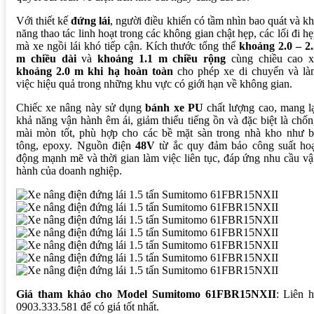
Với thiết kế
đứng lái
, người điều khiển có tầm nhìn bao quát và k
năng thao tác linh hoạt trong các không gian chật hẹp, các lối đi h
mà xe ngồi lái khó tiếp cận. Kích thước tổng thể
khoảng 2.0 – 2.
m chiều dài
và
khoảng 1.1 m chiều rộng
cùng chiều cao x
khoảng 2.0 m khi hạ hoàn toàn
cho phép xe di chuyển và là
việc hiệu quả trong những khu vực có giới hạn về không gian.
Chiếc xe nâng này sử dụng
bánh xe PU
chất lượng cao, mang l
khả năng vận hành êm ái, giảm thiểu tiếng ồn và đặc biệt là chố
mài mòn tốt, phù hợp cho các bề mặt sàn trong nhà kho như b
tông, epoxy. Nguồn điện
48V
từ ắc quy đảm bảo công suất hoạ
động mạnh mẽ và thời gian làm việc liên tục, đáp ứng nhu cầu v
hành của doanh nghiệp.
Giá tham khảo cho Model Sumitomo 61FBR15NXII
: Liên 
0903.333.581 để có giá tốt nhất.