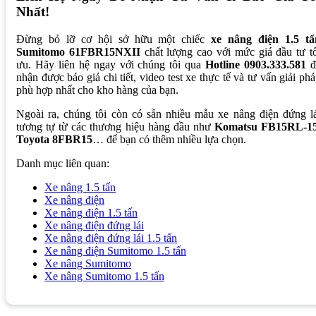
Nhất!
Đừng bỏ lỡ cơ hội sở hữu một chiếc
xe nâng điện 1.5 tấ
Sumitomo 61FBR15NXII
chất lượng cao với mức giá đầu tư t
ưu. Hãy liên hệ ngay với chúng tôi qua
Hotline 0903.333.581
đ
nhận được báo giá chi tiết, video test xe thực tế và tư vấn giải ph
phù hợp nhất cho kho hàng của bạn.
Ngoài ra, chúng tôi còn có sẵn nhiều mẫu xe nâng điện đứng l
tương tự từ các thương hiệu hàng đầu như
Komatsu FB15RL-15
Toyota 8FBR15
… để bạn có thêm nhiều lựa chọn.
Danh mục liên quan:
Xe nâng 1.5 tấn
Xe nâng điện
Xe nâng điện 1.5 tấn
Xe nâng điện đứng lái
Xe nâng điện đứng lái 1.5 tấn
Xe nâng điện Sumitomo 1.5 tấn
Xe nâng Sumitomo
Xe nâng Sumitomo 1.5 tấn