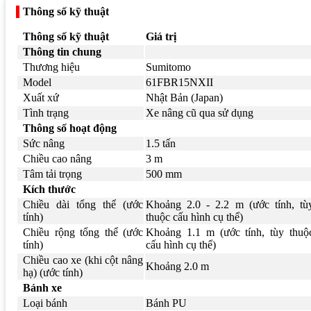
Thông số kỹ thuật
Thông số kỹ thuật
Giá trị
Thông tin chung
Thương hiệu
Sumitomo
Model
61FBR15NXII
Xuất xứ
Nhật Bản (Japan)
Tình trạng
Xe nâng cũ qua sử dụng
Thông số hoạt động
Sức nâng
1.5 tấn
Chiều cao nâng
3 m
Tâm tải trọng
500 mm
Kích thước
Chiều dài tổng thể (ước
Khoảng 2.0 - 2.2 m (ước tính, tù
tính)
thuộc cấu hình cụ thể)
Chiều rộng tổng thể (ước
Khoảng 1.1 m (ước tính, tùy thuộ
tính)
cấu hình cụ thể)
Chiều cao xe (khi cột nâng
Khoảng 2.0 m
hạ) (ước tính)
Bánh xe
Loại bánh
Bánh PU