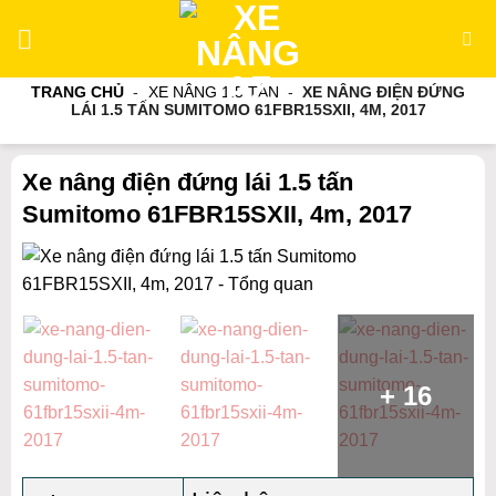
Bỏ
qua
nội
TRANG CHỦ
-
XE NÂNG 1.5 TẤN
-
XE NÂNG ĐIỆN ĐỨNG
dung
LÁI 1.5 TẤN SUMITOMO 61FBR15SXII, 4M, 2017
Xe nâng điện đứng lái 1.5 tấn
Sumitomo 61FBR15SXII, 4m, 2017
+ 16