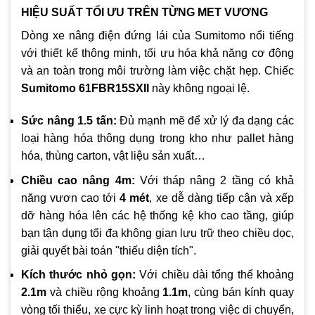
HIỆU SUẤT TỐI ƯU TRÊN TỪNG MET VƯƠNG
Dòng xe nâng điện đứng lái của Sumitomo nổi tiếng
với thiết kế thông minh, tối ưu hóa khả năng cơ động
và an toàn trong môi trường làm việc chặt hẹp. Chiếc
Sumitomo 61FBR15SXII
này không ngoại lệ.
Sức nâng 1.5 tấn:
Đủ mạnh mẽ để xử lý đa dạng các
loại hàng hóa thông dụng trong kho như pallet hàng
hóa, thùng carton, vật liệu sản xuất…
Chiều cao nâng 4m:
Với tháp nâng 2 tầng có khả
năng vươn cao tới
4 mét
, xe dễ dàng tiếp cận và xếp
dỡ hàng hóa lên các hệ thống kệ kho cao tầng, giúp
bạn tận dụng tối đa không gian lưu trữ theo chiều dọc,
giải quyết bài toán "thiếu diện tích".
Kích thước nhỏ gọn:
Với chiều dài tổng thể khoảng
2.1m
và chiều rộng khoảng
1.1m
, cùng bán kính quay
vòng tối thiểu, xe cực kỳ linh hoạt trong việc di chuyển,