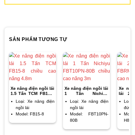
SẢN PHẨM TƯƠNG TỰ
Xe nâng điện ngồi lái
Xe nâng điện ngồi lái
Xe nân
1.5 Tấn TCM FB15-8
1 Tấn Nichiyu
lái 2 
chiều cao nâng 4.8m
FBT10PN-80B chiều
FBRM20
Loại: Xe nâng điện
Loại: Xe nâng điện
Loại:
cao nâng 3m
cao nân
ngồi lái
ngồi lái
đứng 
Model: FB15-8
Model: FBT10PN-
Mode
80B
H80B