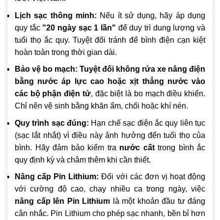
Lịch sạc thông minh:
Nếu ít sử dụng, hãy áp dụng
quy tắc
"20 ngày sạc 1 lần"
để duy trì dung lượng và
tuổi thọ ắc quy. Tuyệt đối tránh để bình điện cạn kiệt
hoàn toàn trong thời gian dài.
Bảo vệ bo mạch:
Tuyệt đối không rửa xe nâng điện
bằng nước áp lực cao hoặc xịt thẳng nước vào
các bộ phận điện tử
, đặc biệt là bo mạch điều khiển.
Chỉ nên vệ sinh bằng khăn ẩm, chổi hoặc khí nén.
Quy trình sạc đúng:
Hạn chế sạc điện ắc quy liên tục
(sạc lắt nhắt) vì điều này ảnh hưởng đến tuổi thọ của
bình. Hãy đảm bảo kiểm tra
nước cất
trong bình ắc
quy định kỳ và châm thêm khi cần thiết.
Nâng cấp Pin Lithium:
Đối với các đơn vị hoạt động
với cường độ cao, chạy nhiều ca trong ngày, việc
nâng cấp lên Pin Lithium
là một khoản đầu tư đáng
cân nhắc. Pin Lithium cho phép sạc nhanh, bền bỉ hơn