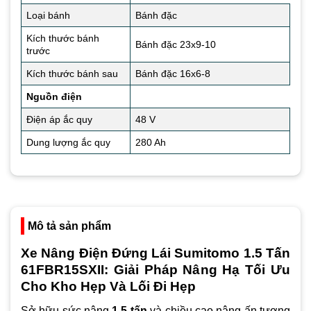
Loại bánh
Bánh đặc
Kích thước bánh
Bánh đặc 23x9-10
trước
Kích thước bánh sau
Bánh đặc 16x6-8
Nguồn điện
Điện áp ắc quy
48 V
Dung lượng ắc quy
280 Ah
Mô tả sản phẩm
Xe Nâng Điện Đứng Lái Sumitomo 1.5 Tấn
61FBR15SXII: Giải Pháp Nâng Hạ Tối Ưu
Cho Kho Hẹp Và Lối Đi Hẹp
Sở hữu sức nâng
1.5 tấn
và chiều cao nâng ấn tượng