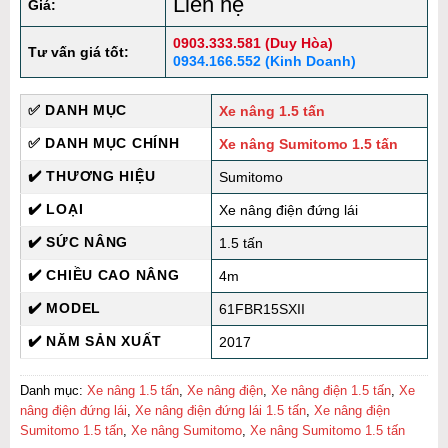
Liên hệ
Giá:
0903.333.581 (Duy Hòa)
Tư vấn giá tốt:
0934.166.552 (Kinh Doanh)
✅ DANH MỤC
Xe nâng 1.5 tấn
✅ DANH MỤC CHÍNH
Xe nâng Sumitomo 1.5 tấn
✔️ THƯƠNG HIỆU
Sumitomo
✔️ LOẠI
Xe nâng điện đứng lái
✔️ SỨC NÂNG
1.5 tấn
✔️ CHIỀU CAO NÂNG
4m
✔️ MODEL
61FBR15SXII
✔️ NĂM SẢN XUẤT
2017
Danh mục:
Xe nâng 1.5 tấn
,
Xe nâng điện
,
Xe nâng điện 1.5 tấn
,
Xe
nâng điện đứng lái
,
Xe nâng điện đứng lái 1.5 tấn
,
Xe nâng điện
Sumitomo 1.5 tấn
,
Xe nâng Sumitomo
,
Xe nâng Sumitomo 1.5 tấn