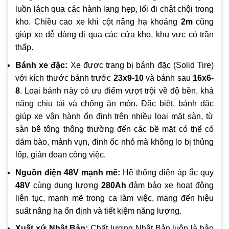
luồn lách qua các hành lang hẹp, lối đi chật chội trong
kho. Chiều cao xe khi cột nâng hạ khoảng
2m
cũng
giúp xe dễ dàng đi qua các cửa kho, khu vực có trần
thấp.
Bánh xe đặc:
Xe được trang bị bánh đặc (Solid Tire)
với kích thước bánh trước
23x9-10
và bánh sau
16x6-
8
. Loại bánh này có ưu điểm vượt trội về độ bền, khả
năng chịu tải và chống ăn mòn. Đặc biệt, bánh đặc
giúp xe vận hành ổn định trên nhiều loại mặt sàn, từ
sàn bê tông thông thường đến các bề mặt có thể có
dăm bào, mảnh vụn, đinh ốc nhỏ mà không lo bị thủng
lốp, gián đoạn công việc.
Nguồn điện 48V mạnh mẽ:
Hệ thống điện áp ắc quy
48V
cùng dung lượng
280Ah
đảm bảo xe hoạt động
liên tục, mạnh mẽ trong ca làm việc, mang đến hiệu
suất nâng hạ ổn định và tiết kiệm năng lượng.
Xuất xứ Nhật Bản:
Chất lượng Nhật Bản luôn là bảo