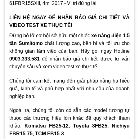
LIÊN HỆ NGAY ĐỂ NHẬN BÁO GIÁ CHI TIẾT VÀ
VIDEO TEST XE THỰC TẾ!
Đừng bỏ lỡ cơ hội sở hữu một chiếc
xe nâng điện 1.5
tấn Sumitomo
chất lượng cao, bền bỉ và tối ưu cho
không gian làm việc của bạn. Hãy gọi ngay Hotline
0903.333.581
để nhận báo giá chi tiết, được tư vấn
chuyên sâu và xem video test xe thực tế.
Chúng tôi cam kết mang đến giải pháp nâng hạ hiệu
quả, kinh tế và phù hợp nhất với nhu cầu của doanh
nghiệp bạn.
Ngoài ra, chúng tôi còn có sẵn các model tương tự
thuộc các thương hiệu lớn khác để quý khách tham
khảo:
Komatsu FB25-12, Toyota 8FB25, Nichiyu
FBR15-75, TCM FB15-3…