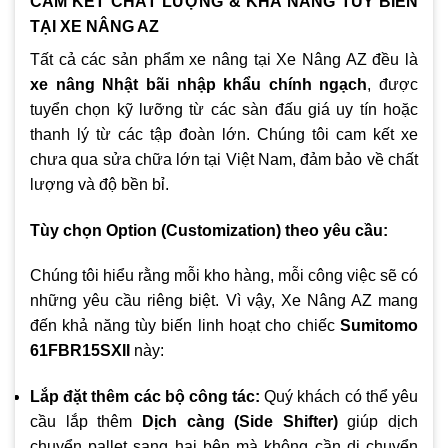
CAM KẾT CHẤT LƯỢNG & KHẢ NĂNG TÙY BIẾN
TẠI XE NÂNG AZ
Tất cả các sản phẩm xe nâng tại Xe Nâng AZ đều là
xe nâng Nhật bãi nhập khẩu chính ngạch
, được
tuyển chọn kỹ lưỡng từ các sàn đấu giá uy tín hoặc
thanh lý từ các tập đoàn lớn. Chúng tôi cam kết xe
chưa qua sửa chữa lớn tại Việt Nam, đảm bảo về chất
lượng và độ bền bỉ.
Tùy chọn Option (Customization) theo yêu cầu:
Chúng tôi hiểu rằng mỗi kho hàng, mỗi công việc sẽ có
những yêu cầu riêng biệt. Vì vậy, Xe Nâng AZ mang
đến khả năng tùy biến linh hoạt cho chiếc
Sumitomo
61FBR15SXII
này:
Lắp đặt thêm các bộ công tác:
Quý khách có thể yêu
cầu lắp thêm
Dịch càng (Side Shifter)
giúp dịch
chuyển pallet sang hai bên mà không cần di chuyển