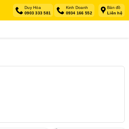
Duy Hòa
Kinh Doanh
Bản đồ
0903 333 581
0934 166 552
Liên hệ