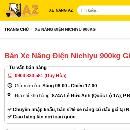
Bỏ
Tìm
XE NÂNG AZ
qua
kiếm:
nội
dung
TRANG CHỦ
-
XE NÂNG ĐIỆN NICHIYU 900KG
Bán Xe Nâng Điện Nichiyu 900kg G
Tư vấn bán hàng
0903.333.581
(Duy Hòa)
Giờ mở cửa:
Sáng 08:00 - Chiều 17:00
Địa chỉ kho hàng:
874A Lê Đức Anh (Quốc Lộ 1A), P.
✅ Chuyên nhập khẩu, bán sỉ/lẻ xe nâng cũ đấu giá tại N
✅ Giao hàng tận nơi toàn quốc.