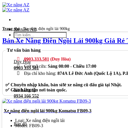
Bỏ
qua
nội
dung
Trang chủ
-
Xe nâng điện ngồi lái 900kg
Xe nâng AZ
Tìm
Bán Xe Nâng Điện Ngồi Lái 900kg Giá R
kiếm:
Tư vấn bán hàng
0903.333.581
(Duy Hòa)
Duy Hòa
Giờ mở cửa:
Sáng 08:00 - Chiều 17:00
0903 333 581
Địa chỉ kho hàng:
874A Lê Đức Anh (Quốc Lộ 1A), P
✅ Chuyên nhập khẩu, bán sỉ/lẻ xe nâng cũ đấu giá tại Nhật.
Kinh Doanh
✅ Giao hàng tận nơi toàn quốc.
0934 166 552
Xe nâng điện ngồi lái 900kg Komatsu FB09-3
Loại: Xe nâng điện ngồi lái
Bản đồ
Model: FB09-3