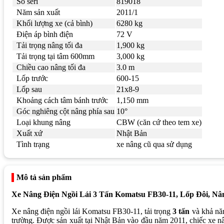
Số seri
819018
Năm sản xuất
2011/1
Khối lượng xe (cả bình)
6280 kg
Điện áp bình điện
72 V
Tải trọng nâng tối đa
1,900 kg
Tải trọng tại tâm 600mm
3,000 kg
Chiều cao nâng tối đa
3.0 m
Lốp trước
600-15
Lốp sau
21x8-9
Khoảng cách tâm bánh trước
1,150 mm
Góc nghiêng cột nâng phía sau
10°
Loại khung nâng
CBW (căn cứ theo tem xe)
Xuất xứ
Nhật Bản
Tình trạng
xe nâng cũ qua sử dụng
Mô tả sản phẩm
Xe Nâng Điện Ngồi Lái 3 Tấn Komatsu FB30-11, Lốp Đôi, Nâ
Xe nâng điện ngồi lái Komatsu FB30-11, tải trọng
3 tấn
và khả nă
trường. Được sản xuất tại Nhật Bản vào đầu năm 2011, chiếc xe n