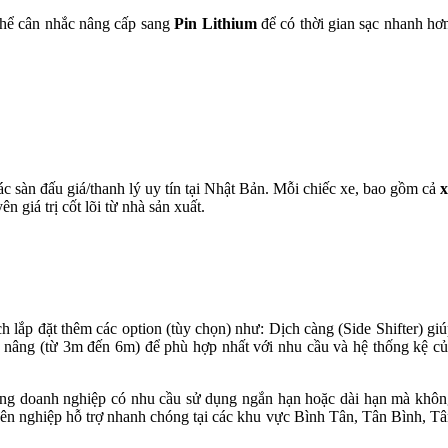
 thể cân nhắc nâng cấp sang
Pin Lithium
để có thời gian sạc nhanh hơ
c sàn đấu giá/thanh lý uy tín tại Nhật Bản. Mỗi chiếc xe, bao gồm cả
x
giá trị cốt lõi từ nhà sản xuất.
lắp đặt thêm các option (tùy chọn) như: Dịch càng (Side Shifter) gi
p nâng (từ 3m đến 6m) để phù hợp nhất với nhu cầu và hệ thống kệ c
ững doanh nghiệp có nhu cầu sử dụng ngắn hạn hoặc dài hạn mà khô
ên nghiệp hỗ trợ nhanh chóng tại các khu vực Bình Tân, Tân Bình, T