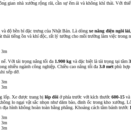
ng gian nhà xưởng rộng rãi, cần sự êm ái và không khí thải. Với thiết 
n và độ bền bỉ đặc trưng của Nhật Bản. Là dòng
xe nâng điện ngồi lái
t thải tiếng ồn và khí độc, rất lý tưởng cho môi trường làm việc tro
nể. Với tải trọng nâng tối đa
1.900 kg
và đặc biệt là tải trọng tại tâm
3
rong nhiều ngành công nghiệp. Chiều cao nâng tối đa
3.0 mét
phù hợp v
khi xếp dỡ.
g lốp. Xe được trang bị
lốp đôi
ở phía trước với kích thước
600-15
và
 không lo ngại vật sắc nhọn như dăm bào, đinh ốc trong kho xưởng. Lố
rên địa hình không hoàn toàn bằng phẳng. Khoảng cách tâm bánh trước