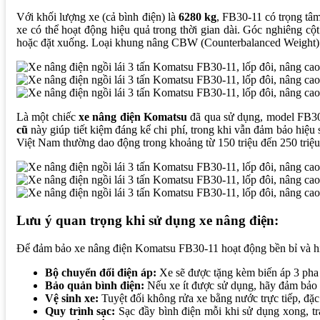
Với khối lượng xe (cả bình điện) là
6280 kg
, FB30-11 có trọng tâm
xe có thể hoạt động hiệu quả trong thời gian dài. Góc nghiêng cộ
hoặc đặt xuống. Loại khung nâng CBW (Counterbalanced Weight) là t
Là một chiếc
xe nâng điện Komatsu
đã qua sử dụng, model FB30-1
cũ
này giúp tiết kiệm đáng kể chi phí, trong khi vẫn đảm bảo hiệu 
Việt Nam thường dao động trong khoảng từ 150 triệu đến 250 triệu 
Lưu ý quan trọng khi sử dụng xe nâng điện:
Để đảm bảo xe nâng điện Komatsu FB30-11 hoạt động bền bỉ và hi
Bộ chuyển đổi điện áp:
Xe sẽ được tặng kèm biến áp 3 pha
Bảo quản bình điện:
Nếu xe ít được sử dụng, hãy đảm bảo s
Vệ sinh xe:
Tuyệt đối không rửa xe bằng nước trực tiếp, đặc
Quy trình sạc:
Sạc đầy bình điện mỗi khi sử dụng xong, tr