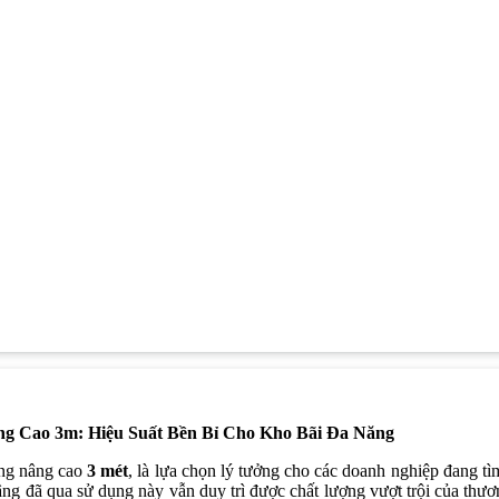
ng Cao 3m: Hiệu Suất Bền Bỉ Cho Kho Bãi Đa Năng
ng nâng cao
3 mét
, là lựa chọn lý tưởng cho các doanh nghiệp đang tì
âng đã qua sử dụng này vẫn duy trì được chất lượng vượt trội của th