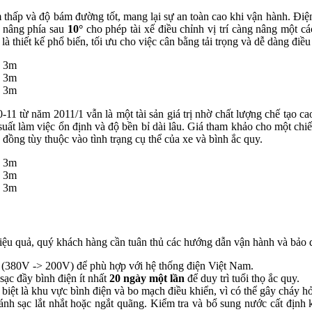
 thấp và độ bám đường tốt, mang lại sự an toàn cao khi vận hành. Điệ
t nâng phía sau
10°
cho phép tài xế điều chỉnh vị trí càng nâng một c
hiết kế phổ biến, tối ưu cho việc cân bằng tải trọng và dễ dàng điều
1 từ năm 2011/1 vẫn là một tài sản giá trị nhờ chất lượng chế tạo ca
suất làm việc ổn định và độ bền bỉ dài lâu. Giá tham khảo cho một chi
đồng tùy thuộc vào tình trạng cụ thể của xe và bình ắc quy.
ệu quả, quý khách hàng cần tuân thủ các hướng dẫn vận hành và bảo 
 (380V -> 200V) để phù hợp với hệ thống điện Việt Nam.
ạc đầy bình điện ít nhất
20 ngày một lần
để duy trì tuổi thọ ắc quy.
 biệt là khu vực bình điện và bo mạch điều khiển, vì có thể gây cháy h
ánh sạc lắt nhắt hoặc ngắt quãng. Kiểm tra và bổ sung nước cất định