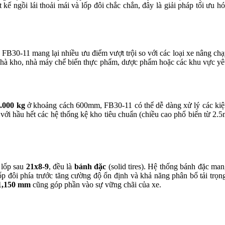
kế ngồi lái thoải mái và lốp đôi chắc chắn, đây là giải pháp tối ưu h
, FB30-11 mang lại nhiều ưu điểm vượt trội so với các loại xe nâng ch
ng nhà kho, nhà máy chế biến thực phẩm, dược phẩm hoặc các khu vực y
.000 kg
ở khoảng cách 600mm, FB30-11 có thể dễ dàng xử lý các ki
ới hầu hết các hệ thống kệ kho tiêu chuẩn (chiều cao phổ biến từ 2.
 lốp sau
21x8-9
, đều là
bánh đặc
(solid tires). Hệ thống bánh đặc ma
p đôi phía trước tăng cường độ ổn định và khả năng phân bổ tải trọn
1,150 mm
cũng góp phần vào sự vững chãi của xe.