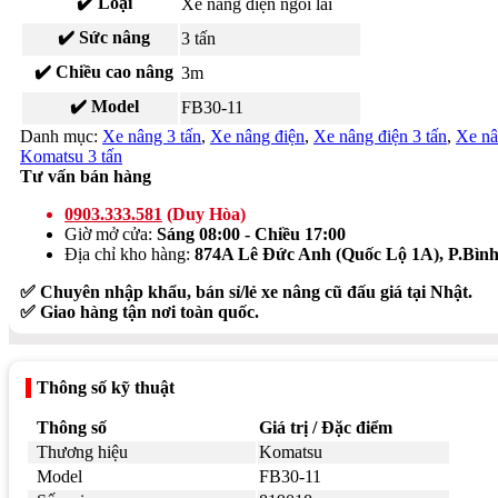
✔️ Loại
Xe nâng điện ngồi lái
✔️ Sức nâng
3 tấn
✔️ Chiều cao nâng
3m
✔️ Model
FB30-11
Danh mục:
Xe nâng 3 tấn
,
Xe nâng điện
,
Xe nâng điện 3 tấn
,
Xe nâ
Komatsu 3 tấn
Tư vấn bán hàng
0903.333.581
(Duy Hòa)
Giờ mở cửa:
Sáng 08:00 - Chiều 17:00
Địa chỉ kho hàng:
874A Lê Đức Anh (Quốc Lộ 1A), P.Bì
✅ Chuyên nhập khẩu, bán sỉ/lẻ xe nâng cũ đấu giá tại Nhật.
✅ Giao hàng tận nơi toàn quốc.
Thông số kỹ thuật
Thông số
Giá trị / Đặc điểm
Thương hiệu
Komatsu
Model
FB30-11