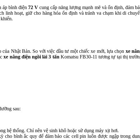
n áp bình điện
72 V
cung cấp năng lượng mạnh mẽ và ổn định, đảm bả
ách linh hoạt, giữ cho hàng hóa ổn định và tránh va chạm khi di chuy
 khiển.
o của Nhật Bản. So với việc đầu tư một chiếc xe mới, lựa chọn
xe nân
ếc
xe nâng điện ngồi lái 3 tấn
Komatsu FB30-11 tương tự tại thị trườ
dưỡng sau:
ỏng hệ thống. Chỉ nên vệ sinh khô hoặc sử dụng máy xịt hơi.
 kỳ cho bình ắc quy để đảm bảo các cell pin luôn được ngập trong du