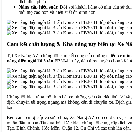
dịch điện phân.
Nâng cấp hiệu suất:
Đối với khách hàng có nhu cầu sử dụng
tuổi thọ cao hơn và hiệu suất ổn định hơn.
Cam kết chất lượng & Khả năng tùy biến tại Xe N
Tại Xe Nâng AZ, chúng tôi cam kết cung cấp những chiếc
xe nân
nâng điện ngồi lái 3 tấn
FB30-11 này, đều được tuyển chọn kỹ lưỡng
Chúng tôi hiểu rằng mỗi kho bãi có những yêu cầu đặc thù. Vì vậy
dịch chuyển tải trọng ngang mà không cần di chuyển xe, Dịch giá
bạn.
Bên cạnh cung cấp và sửa chữa, Xe Nâng AZ còn có dịch vụ ch
muốn đầu tư ban đầu quá lớn. Đặc biệt, chúng tôi cung cấp dịch 
Tạo, Bình Chánh, Hóc Môn, Quận 12, Củ Chi và các tỉnh lân cận.