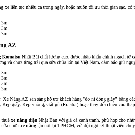
 xe liên tục nhiều ca trong ngày, hoặc muốn tối ưu thời gian sạc, có
âng AZ
g Komatsu
Nhật Bãi chất lượng cao, được nhập khẩu chính ngạch từ cá
 và chưa từng trải qua sửa chữa lớn tại Việt Nam, đảm bảo giữ nguyên 
, Xe Nâng AZ sẵn sàng hỗ trợ khách hàng "đo ni đóng giày" bằng cách 
, Kẹp giấy, Kẹp vuông, Gật gù (Rotator) hoặc thay đổi chiều cao thá
o thuê
xe nâng điện
Nhật Bản với giá cả cạnh tranh, phù hợp cho nh
vụ sửa chữa
xe nâng
tận nơi tại TPHCM, với đội ngũ kỹ thuật viên chuy