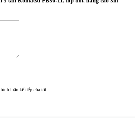
ái 3 tấn Komatsu FB30-11, lốp đôi, nâng cao 3m”
bình luận kế tiếp của tôi.