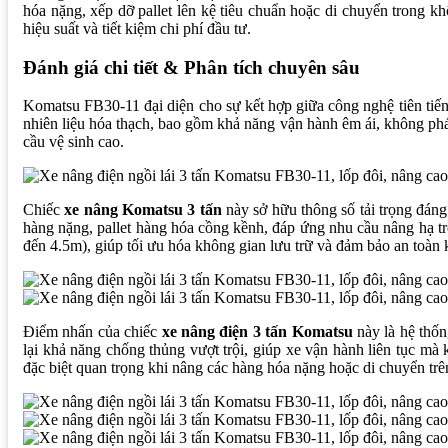
hóa nặng, xếp dỡ pallet lên kệ tiêu chuẩn hoặc di chuyển trong khô
hiệu suất và tiết kiệm chi phí đầu tư.
Đánh giá chi tiết & Phân tích chuyên sâu
Komatsu FB30-11 đại diện cho sự kết hợp giữa công nghệ tiên tiế
nhiên liệu hóa thạch, bao gồm khả năng vận hành êm ái, không phá
cầu vệ sinh cao.
Chiếc
xe nâng Komatsu 3 tấn
này sở hữu thông số tải trọng đáng 
hàng nặng, pallet hàng hóa cồng kềnh, đáp ứng nhu cầu nâng hạ t
đến 4.5m), giúp tối ưu hóa không gian lưu trữ và đảm bảo an toàn 
Điểm nhấn của chiếc
xe nâng điện 3 tấn Komatsu
này là hệ thốn
lại khả năng chống thủng vượt trội, giúp xe vận hành liên tục mà
đặc biệt quan trọng khi nâng các hàng hóa nặng hoặc di chuyển t