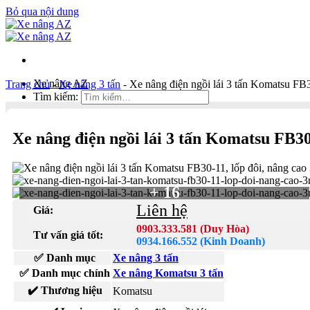
Bỏ qua nội dung
Xe nâng AZ
Trang chủ
-
Xe nâng 3 tấn
-
Xe nâng điện ngồi lái 3 tấn Komatsu FB3
Tìm kiếm:
Duy Hòa
Xe nâng điện ngồi lái 3 tấn Komatsu FB30
0903 333 581
Kinh Doanh
0934 166 552
+ 16
Bản đồ
Liên hệ
Giá:
Liên hệ
0903.333.581 (Duy Hòa)
Tư vấn giá tốt:
Tìm kiếm:
0934.166.552 (Kinh Doanh)
✅ Danh mục
Xe nâng 3 tấn
✅ Danh mục chính
Xe nâng Komatsu 3 tấn
✔️ Thương hiệu
Komatsu