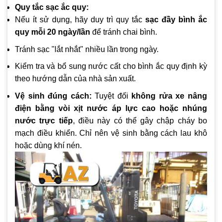
Quy tắc sạc ắc quy:
Nếu ít sử dụng, hãy duy trì quy tắc
sạc đầy bình ắc
quy mỗi 20 ngày/lần
để tránh chai bình.
Tránh sạc "lắt nhắt" nhiều lần trong ngày.
Kiểm tra và bổ sung nước cất cho bình ắc quy định kỳ
theo hướng dẫn của nhà sản xuất.
Vệ sinh đúng cách:
Tuyệt đối
không rửa xe nâng
điện bằng vòi xịt nước áp lực cao hoặc nhúng
nước trực tiếp
, điều này có thể gây chập cháy bo
mạch điều khiển. Chỉ nên vệ sinh bằng cách lau khô
hoặc dùng khí nén.