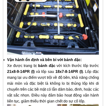
Vận hành ổn định và bền bỉ với bánh đặc:
Xe được trang bị
bánh đặc
với kích thước lốp trước
21x8-9-14PR (I)
và lốp sau
18x7-8-14PR (I)
. Lốp đặc
mang lại ưu điểm vượt trội về độ bền, khả năng chống
mài mòn và đặc biệt là không lo bị thủng lốp khi di
chuyển trên các bề mặt có lẫn dăm bào, đinh, hoặc các
vật sắc nhọn. Điều này đảm bảo hoạt động vận hành
liên tục, giảm thiểu thời gian chết do sự cố lốp.