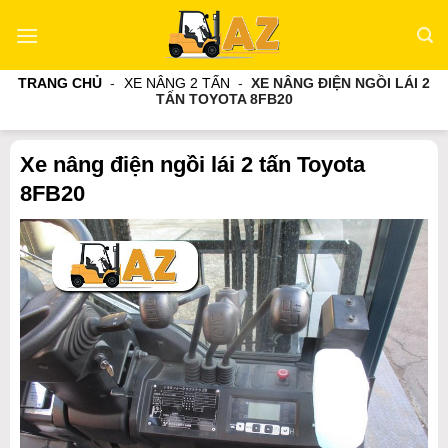
Bỏ
qua
nội
TRANG CHỦ
-
XE NÂNG 2 TẤN
-
XE NÂNG ĐIỆN NGỒI LÁI 2
dung
TẤN TOYOTA 8FB20
Xe nâng điện ngồi lái 2 tấn Toyota
8FB20