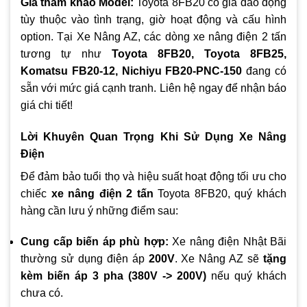
Giá tham khảo Model:
Toyota 8FB20 có giá dao động
tùy thuộc vào tình trạng, giờ hoạt động và cấu hình
option. Tại Xe Nâng AZ, các dòng xe nâng điện 2 tấn
tương tự như
Toyota 8FB20, Toyota 8FB25,
Komatsu FB20-12, Nichiyu FB20-PNC-150
đang có
sẵn với mức giá cạnh tranh. Liên hệ ngay để nhận báo
giá chi tiết!
Lời Khuyên Quan Trọng Khi Sử Dụng Xe Nâng
Điện
Để đảm bảo tuổi thọ và hiệu suất hoạt động tối ưu cho
chiếc
xe nâng điện 2 tấn
Toyota 8FB20, quý khách
hàng cần lưu ý những điểm sau:
Cung cấp biến áp phù hợp:
Xe nâng điện Nhật Bãi
thường sử dụng điện áp
200V
. Xe Nâng AZ sẽ
tặng
kèm biến áp 3 pha (380V -> 200V)
nếu quý khách
chưa có.