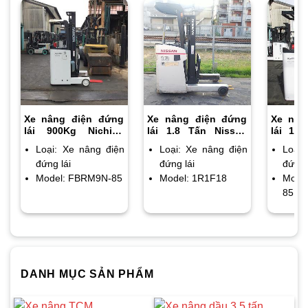
Xe nâng điện đứng
Xe nâng điện đứng
Xe nân
lái 900Kg Nichiyu
lái 1.8 Tấn Nissan
lái 1.5
FBRM9N-85 chiều
1R1F18 (FBR18)
FBRM1
Loại: Xe nâng điện
Loại: Xe nâng điện
Loại:
cao nâng 4m
chiều cao nâng 3m
cao nâ
đứng lái
đứng lái
đứng 
Model: FBRM9N-85
Model: 1R1F18
Mode
85B
DANH MỤC SẢN PHẨM