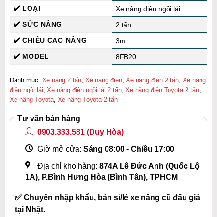
✔️ LOẠI
Xe nâng điện ngồi lái
✔️ SỨC NÂNG
2 tấn
✔️ CHIỀU CAO NÂNG
3m
✔️ MODEL
8FB20
Danh mục:
Xe nâng 2 tấn
,
Xe nâng điện
,
Xe nâng điện 2 tấn
,
Xe nâng
điện ngồi lái
,
Xe nâng điện ngồi lái 2 tấn
,
Xe nâng điện Toyota 2 tấn
,
Xe nâng Toyota
,
Xe nâng Toyota 2 tấn
Tư vấn bán hàng
0903.333.581
(Duy Hòa)
Giờ mở cửa:
Sáng 08:00 - Chiều 17:00
Địa chỉ kho hàng:
874A Lê Đức Anh (Quốc Lộ
1A), P.Bình Hưng Hòa (Bình Tân), TPHCM
✅ Chuyên nhập khẩu, bán sỉ/lẻ xe nâng cũ đấu giá
tại Nhật.