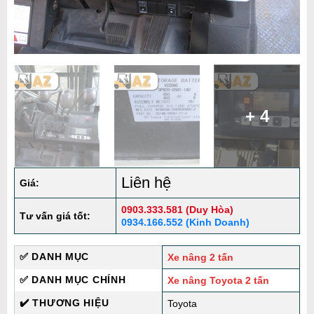
+ 4
Liên hệ
Giá:
0903.333.581 (Duy Hòa)
Tư vấn giá tốt:
0934.166.552 (Kinh Doanh)
✅ DANH MỤC
Xe nâng 2 tấn
✅ DANH MỤC CHÍNH
Xe nâng Toyota 2 tấn
✔️ THƯƠNG HIỆU
Toyota