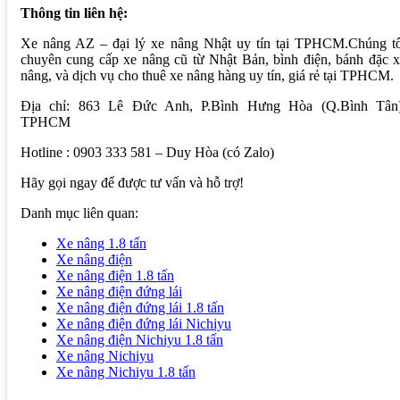
Thông tin liên hệ:
Xe nâng AZ – đại lý xe nâng Nhật uy tín tại TPHCM.Chúng tô
chuyên cung cấp xe nâng cũ từ Nhật Bản, bình điện, bánh đặc 
nâng, và dịch vụ cho thuê xe nâng hàng uy tín, giá rẻ tại TPHCM.
Địa chỉ: 863 Lê Đức Anh, P.Bình Hưng Hòa (Q.Bình Tân)
TPHCM
Hotline : 0903 333 581 – Duy Hòa (có Zalo)
Hãy gọi ngay để được tư vấn và hỗ trợ!
Danh mục liên quan:
Xe nâng 1.8 tấn
Xe nâng điện
Xe nâng điện 1.8 tấn
Xe nâng điện đứng lái
Xe nâng điện đứng lái 1.8 tấn
Xe nâng điện đứng lái Nichiyu
Xe nâng điện Nichiyu 1.8 tấn
Xe nâng Nichiyu
Xe nâng Nichiyu 1.8 tấn