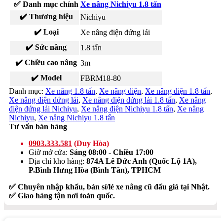
✅ Danh mục chính
Xe nâng Nichiyu 1.8 tấn
✔️ Thương hiệu
Nichiyu
✔️ Loại
Xe nâng điện đứng lái
✔️ Sức nâng
1.8 tấn
✔️ Chiều cao nâng
3m
✔️ Model
FBRM18-80
Danh mục:
Xe nâng 1.8 tấn
,
Xe nâng điện
,
Xe nâng điện 1.8 tấn
,
Xe nâng điện đứng lái
,
Xe nâng điện đứng lái 1.8 tấn
,
Xe nâng
điện đứng lái Nichiyu
,
Xe nâng điện Nichiyu 1.8 tấn
,
Xe nâng
Nichiyu
,
Xe nâng Nichiyu 1.8 tấn
Tư vấn bán hàng
0903.333.581
(Duy Hòa)
Giờ mở cửa:
Sáng 08:00 - Chiều 17:00
Địa chỉ kho hàng:
874A Lê Đức Anh (Quốc Lộ 1A),
P.Bình Hưng Hòa (Bình Tân), TPHCM
✅ Chuyên nhập khẩu, bán sỉ/lẻ xe nâng cũ đấu giá tại Nhật.
✅ Giao hàng tận nơi toàn quốc.