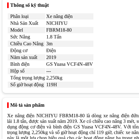
Thông số kỹ thuật
Phân loại
Xe nâng điện
Nhà Sản Xuất
NICHIYU
Model
FBRM18-80
Sức Nâng
1.8 Tấn
Chiều Cao Nâng
3m
Động cơ
Điện
Năm sản xuất
2019
Bình điện
GS Yuasa VCF4N-48V
Hộp số
---
Tổng trọng lượng
2,250kg
Số giờ hoạt động
119H
Mô tả sản phẩm
Xe nâng điện NICHIYU FBRM18-80 là dòng xe nâng điện đứn
lái 1.8 tấn, được sản xuất năm 2019. Xe có chiều cao nâng 3 mét, 
dụng động cơ điện và bình điện GS Yuasa VCF4N-48V. Với tổn
trọng lượng 2,250kg và số giờ hoạt động chỉ 119 giờ, chiếc xe nâ
này là một lựa chọn hiệu quả cho các hoạt động nâng hạ trong n