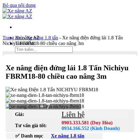
Bỏ qua nội dung
Trang chủ
Xe nâng AZ
-
Xe nâng 1.8 tấn
-
Xe nâng điện đứng lái 1.8 Tấn
Nichiyu FBRM18-80 chiều cao nâng 3m
Tìm kiếm:
Duy Hòa
Xe nâng điện đứng lái 1.8 Tấn Nichiyu
0903 333 581
FBRM18-80 chiều cao nâng 3m
Kinh Doanh
0934 166 552
Bản đồ
Liên hệ
+ 7
Tìm kiếm:
Liên hệ
Giá:
0903.333.581 (Duy Hòa)
Tư vấn giá tốt:
0934.166.552 (Kinh Doanh)
✅ Danh mục
Xe nâng 1.8 tấn