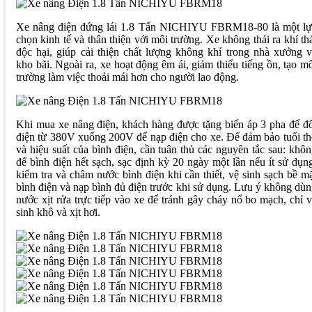
Xe nâng điện đứng lái 1.8 Tấn NICHIYU FBRM18-80 là một lự
chọn kinh tế và thân thiện với môi trường. Xe không thải ra khí th
độc hại, giúp cải thiện chất lượng không khí trong nhà xưởng 
kho bãi. Ngoài ra, xe hoạt động êm ái, giảm thiểu tiếng ồn, tạo m
trường làm việc thoải mái hơn cho người lao động.
Khi mua xe nâng điện, khách hàng được tặng biến áp 3 pha để đ
điện từ 380V xuống 200V để nạp điện cho xe. Để đảm bảo tuổi t
và hiệu suất của bình điện, cần tuân thủ các nguyên tắc sau: khô
để bình điện hết sạch, sạc định kỳ 20 ngày một lần nếu ít sử dụn
kiểm tra và châm nước bình điện khi cần thiết, vệ sinh sạch bề m
bình điện và nạp bình đủ điện trước khi sử dụng. Lưu ý không dù
nước xịt rửa trực tiếp vào xe để tránh gây cháy nổ bo mạch, chỉ 
sinh khô và xịt hơi.