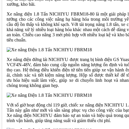
xưởng, kho bãi.
Xe nâng điện 1.8 Tấn NICHIYU FBRM18-80 là một giải pháp l
tưởng cho các công việc nâng hạ hàng hóa trong môi trường yê
cầu độ ồn thấp và không khí sạch. Với tải trọng nâng 1.8 tấn, xe 
khả năng xử lý nhiều loại hàng hóa khác nhau một cách dễ dàng 
an toàn. Chiều cao nâng 3 mét phù hợp với nhiều loại kệ và kho b
tiêu chuẩn.
Xe nâng điện đứng lái NICHIYU được trang bị bình điện GS Yua
VCF4N-48V, đảm bảo cung cấp nguồn năng lượng ổn định và tuổ
thọ cao. Hệ thống điều khiển điện tử tiên tiến giúp xe vận hành 
ái, chính xác và tiết kiệm năng lượng. Hộp số được thiết kế để t
ưu hóa hiệu suất làm việc, giúp xe di chuyển linh hoạt và nha
chóng trong không gian hẹp.
Với số giờ hoạt động chỉ 119 giờ, chiếc xe nâng điện NICHIYU 1
Tấn này gần như mới và sẵn sàng phục vụ cho công việc của bạ
Xe nâng điện NICHIYU đảm bảo sự an toàn và hiệu quả trong qu
trình vận hành, giúp tăng năng suất và giảm thiểu chi phí.